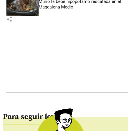
Murió la bebé hipopótamo rescatada en el
Magdalena Medio
share
Para seguir leyendo