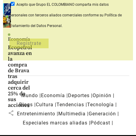
Acepto que Grupo EL COLOMBIANO
comparta mis datos
personales con terceros aliados comerciales
conforme su Política de
Tratamiento del Datos Personal.
Economía
Ecopetrol
avanza en
la
compra
de Brava
tras
adquirir
cerca del
25% de
Mundo
Economía
Deportes
Opinión
sus
Blogs
Cultura
Tendencias
Tecnología
acciones
share
Entretenimiento
Multimedia
Generación
Especiales marcas aliadas
Pódcast