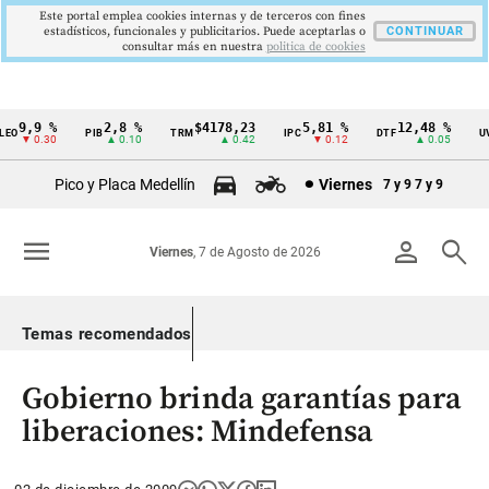
Este portal emplea cookies internas y de terceros con fines
estadísticos, funcionales y publicitarios. Puede aceptarlas o
CONTINUAR
consultar más en nuestra
politica de cookies
9,9 %
2,8 %
$4178,23
5,81 %
12,48 %
EO
PIB
TRM
IPC
DTF
UV
Cintillo
▼ 0.30
▲ 0.10
▲ 0.42
▼ 0.12
▲ 0.05
de
Pico y Placa Medellín
Viernes
7 y 9
7 y 9
indicadores
económicos
menu
person
search
Viernes
, 7 de Agosto de 2026
Colombia
Temas recomendados
Gobierno brinda garantías para
liberaciones: Mindefensa