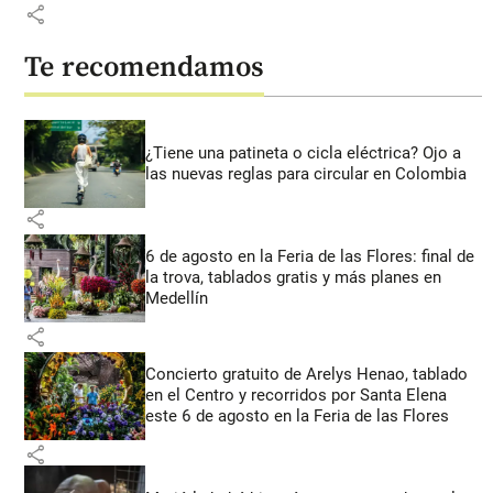
share
Te recomendamos
¿Tiene una patineta o cicla eléctrica? Ojo a
las nuevas reglas para circular en Colombia
share
6 de agosto en la Feria de las Flores: final de
la trova, tablados gratis y más planes en
Medellín
share
Concierto gratuito de Arelys Henao, tablado
en el Centro y recorridos por Santa Elena
este 6 de agosto en la Feria de las Flores
share