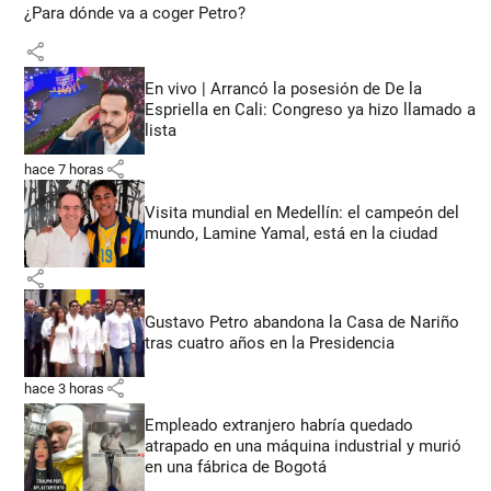
¿Para dónde va a coger Petro?
share
En vivo | Arrancó la posesión de De la
Espriella en Cali: Congreso ya hizo llamado a
lista
share
hace 7 horas
Visita mundial en Medellín: el campeón del
mundo, Lamine Yamal, está en la ciudad
share
Gustavo Petro abandona la Casa de Nariño
tras cuatro años en la Presidencia
share
hace 3 horas
Empleado extranjero habría quedado
atrapado en una máquina industrial y murió
en una fábrica de Bogotá