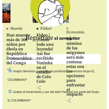
Mundo
Fútbol
Economía
Han muerto
Video |
Regístrate
al newsletter
La
más de 300
¡Como
nómina
niños por
toda una
de las
ébola en
leyenda!
mipymes
República
Así fue
será más
Democrática
recibido
costosa:
del Congo
Vozinha
estas son
en el
share
las
estadio
Acepto
términos y condiciones productos y servicios
Grupo EL
opciones
de Colo
para
COLOMBIANO*
Colo
enfrentar
share
el
Acepto
el tratamiento y uso del dato Personal
por parte del Grupo
impacto
share
EL COLOMBIANO*