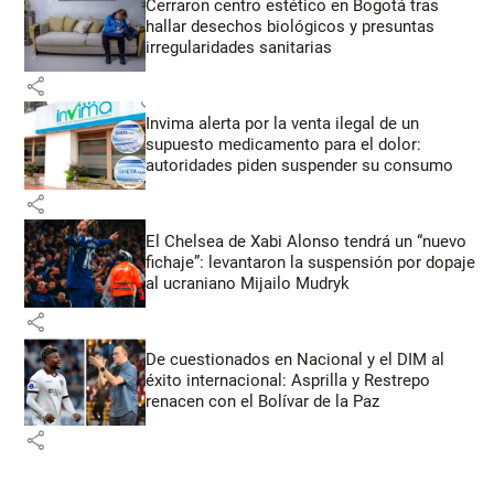
Cerraron centro estético en Bogotá tras
hallar desechos biológicos y presuntas
irregularidades sanitarias
share
Invima alerta por la venta ilegal de un
supuesto medicamento para el dolor:
autoridades piden suspender su consumo
share
El Chelsea de Xabi Alonso tendrá un “nuevo
fichaje”: levantaron la suspensión por dopaje
al ucraniano Mijailo Mudryk
share
De cuestionados en Nacional y el DIM al
éxito internacional: Asprilla y Restrepo
renacen con el Bolívar de la Paz
share