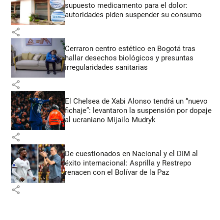
supuesto medicamento para el dolor:
autoridades piden suspender su consumo
share
Cerraron centro estético en Bogotá tras
hallar desechos biológicos y presuntas
irregularidades sanitarias
share
El Chelsea de Xabi Alonso tendrá un “nuevo
fichaje”: levantaron la suspensión por dopaje
al ucraniano Mijailo Mudryk
share
De cuestionados en Nacional y el DIM al
éxito internacional: Asprilla y Restrepo
renacen con el Bolívar de la Paz
share