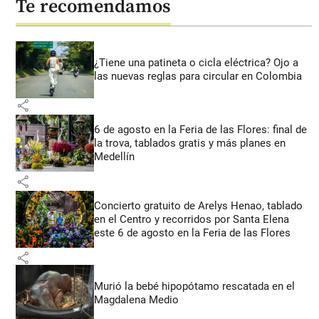
Te recomendamos
¿Tiene una patineta o cicla eléctrica? Ojo a
las nuevas reglas para circular en Colombia
share
6 de agosto en la Feria de las Flores: final de
la trova, tablados gratis y más planes en
Medellín
share
Concierto gratuito de Arelys Henao, tablado
en el Centro y recorridos por Santa Elena
este 6 de agosto en la Feria de las Flores
share
Murió la bebé hipopótamo rescatada en el
Magdalena Medio