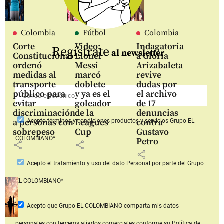
Colombia
Fútbol
Colombia
Corte
Video:
Indagatoria
Regístrate
al newsletter
Constitucional
Lionel
a Gloria
ordenó
Messi
Arizabaleta
medidas al
marcó
revive
transporte
doblete
dudas por
público para
y ya es el
el archivo
evitar
goleador
de 17
discriminación
de la
denuncias
a personas con
Leagues
contra
Acepto
términos y condiciones productos y servicios
Grupo EL
sobrepeso
Cup
Gustavo
COLOMBIANO*
Petro
share
share
share
Acepto
el tratamiento y uso del dato Personal
por parte del Grupo
EL COLOMBIANO*
Acepto que Grupo EL COLOMBIANO
comparta mis datos
personales con terceros aliados comerciales
conforme su Política de