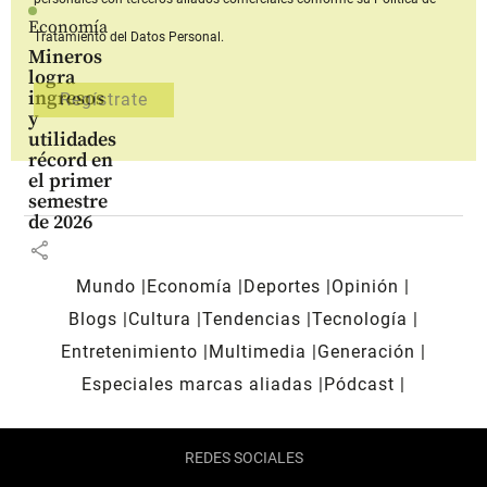
Economía
Tratamiento del Datos Personal.
Mineros
logra
ingresos
y
utilidades
récord en
el primer
semestre
de 2026
share
Mundo
Economía
Deportes
Opinión
Blogs
Cultura
Tendencias
Tecnología
Entretenimiento
Multimedia
Generación
Especiales marcas aliadas
Pódcast
REDES SOCIALES