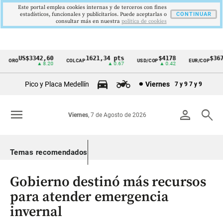
Este portal emplea cookies internas y de terceros con fines
estadísticos, funcionales y publicitarios. Puede aceptarlas o
CONTINUAR
consultar más en nuestra
politica de cookies
US$3342,60
1621,34 pts
$4178
$3672
ORO
COLCAP
USD/COP
EUR/COP
Cintillo
▲ 8.20
▲ 0.67
▲ 0.42
—
de
Pico y Placa Medellín
Viernes
7 y 9
7 y 9
indicadores
económicos
menu
person
search
Viernes
, 7 de Agosto de 2026
Colombia
Temas recomendados
Gobierno destinó más recursos
para atender emergencia
invernal