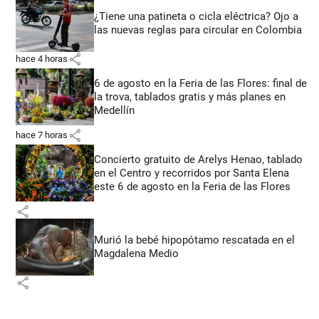
¿Tiene una patineta o cicla eléctrica? Ojo a
las nuevas reglas para circular en Colombia
share
hace 4 horas
6 de agosto en la Feria de las Flores: final de
la trova, tablados gratis y más planes en
Medellín
share
hace 7 horas
Concierto gratuito de Arelys Henao, tablado
en el Centro y recorridos por Santa Elena
este 6 de agosto en la Feria de las Flores
share
Murió la bebé hipopótamo rescatada en el
Magdalena Medio
share