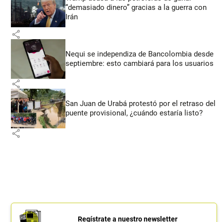
“demasiado dinero” gracias a la guerra con
Irán
share
Nequi se independiza de Bancolombia desde
septiembre: esto cambiará para los usuarios
share
San Juan de Urabá protestó por el retraso del
puente provisional, ¿cuándo estaría listo?
share
Regístrate a nuestro newsletter