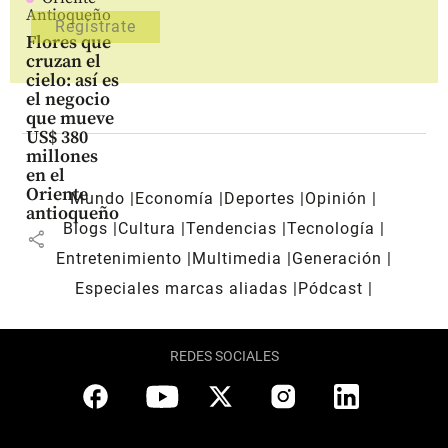
Antioqueño
Flores que
cruzan el
cielo: así es
el negocio
que mueve
US$ 380
millones
en el
Oriente
Mundo
Economía
Deportes
Opinión
antioqueño
Blogs
Cultura
Tendencias
Tecnología
share
Entretenimiento
Multimedia
Generación
Especiales marcas aliadas
Pódcast
REDES SOCIALES