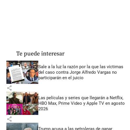
Te puede interesar
Sale a la luz la razón por la que las víctimas
del caso contra Jorge Alfredo Vargas no
participarán en el juicio
share
Las películas y series que llegarán a Netflix,
HBO Max, Prime Video y Apple TV en agosto
2026
share
Trump acusa a las petroleras de ganar