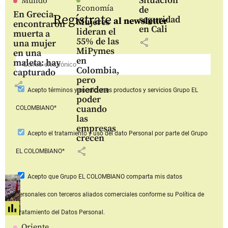
Situación
Mundo
Economía
de
En Grecia
Regístrate
seguridad
al newsletter
Mujeres
encontraron
en Cali
lideran el
muerta a
55% de las
share
una mujer
MiPymes
en una
en
maleta: hay
Colombia,
capturado
pero
share
pierden
Acepto
términos y condiciones productos y servicios
Grupo EL
poder
cuando
COLOMBIANO*
las
empresas
Acepto
el tratamiento y uso del dato Personal
por parte del Grupo
crecen
share
EL COLOMBIANO*
Acepto que Grupo EL COLOMBIANO
comparta mis datos
personales con terceros aliados comerciales
conforme su Política de
Tratamiento del Datos Personal.
Oriente