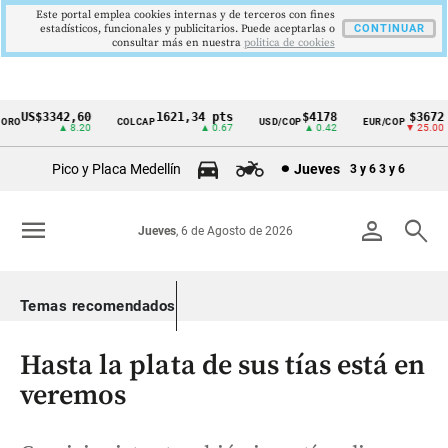
Este portal emplea cookies internas y de terceros con fines
estadísticos, funcionales y publicitarios. Puede aceptarlas o
CONTINUAR
consultar más en nuestra
politica de cookies
US$3342,60
1621,34 pts
$4178
$3672
O
COLCAP
USD/COP
EUR/COP
Cintillo
▲ 8.20
▲ 0.67
▲ 0.42
▼ 25.00
de
Pico y Placa Medellín
Jueves
3 y 6
3 y 6
indicadores
económicos
menu
person
search
Jueves
, 6 de Agosto de 2026
Colombia
Temas recomendados
Hasta la plata de sus tías está en
veremos