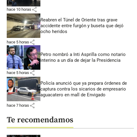
share
hace 10 horas
Reabren el Túnel de Oriente tras grave
accidente entre furgón y buseta que dejó
ocho heridos
share
hace 5 horas
Petro nombró a Inti Asprilla como notario
interino a un día de dejar la Presidencia
share
hace 5 horas
Policía anunció que ya prepara órdenes de
captura contra los sicarios de empresario
aguacatero en mall de Envigado
share
hace 7 horas
Te recomendamos