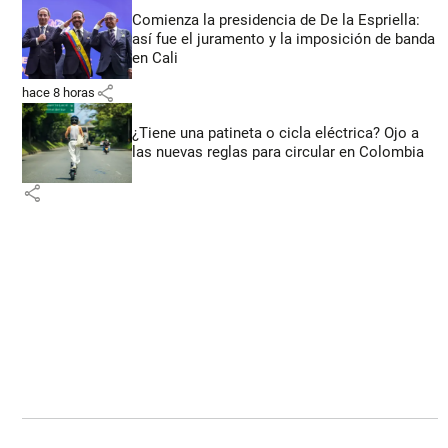
Comienza la presidencia de De la Espriella:
así fue el juramento y la imposición de banda
en Cali
share
hace 8 horas
¿Tiene una patineta o cicla eléctrica? Ojo a
las nuevas reglas para circular en Colombia
share