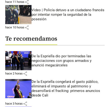
share
hace 11 horas
Video | Policía detuvo a un ciudadano francés
por intentar romper la seguridad de la
posesión
share
hace 10 horas
Te recomendamos
De la Espriella dio por terminadas las
negociaciones con grupos armados y
anunció megacárceles
share
hace 2 horas
De la Espriella congelará el gasto público,
eliminará el impuesto al patrimonio y
desarrollará el fracking: primeros anuncios
desde Cali
share
hace 3 horas