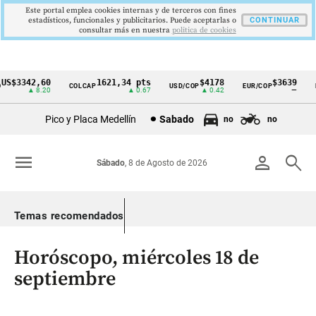
Este portal emplea cookies internas y de terceros con fines
estadísticos, funcionales y publicitarios. Puede aceptarlas o
CONTINUAR
consultar más en nuestra
politica de cookies
$3342,60
1621,34 pts
$4178
$3639
COLCAP
USD/COP
EUR/COP
DE
Cintillo
▲ 8.20
▲ 0.67
▲ 0.42
—
de
Pico y Placa Medellín
Sabado
no
no
indicadores
económicos
menu
person
search
Sábado
, 8 de Agosto de 2026
Colombia
Temas recomendados
Horóscopo, miércoles 18 de
septiembre