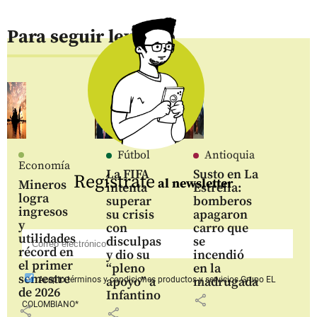
Para seguir leyendo
Fútbol
Antioquia
Economía
La FIFA
Susto en La
Regístrate
al newsletter
Mineros
intenta
Estrella:
logra
superar
bomberos
ingresos
su crisis
apagaron
y
con
carro que
utilidades
disculpas
se
récord en
y dio su
incendió
el primer
“pleno
en la
semestre
apoyo” a
madrugada
Acepto
términos y condiciones productos y servicios
Grupo EL
de 2026
Infantino
share
COLOMBIANO*
share
share