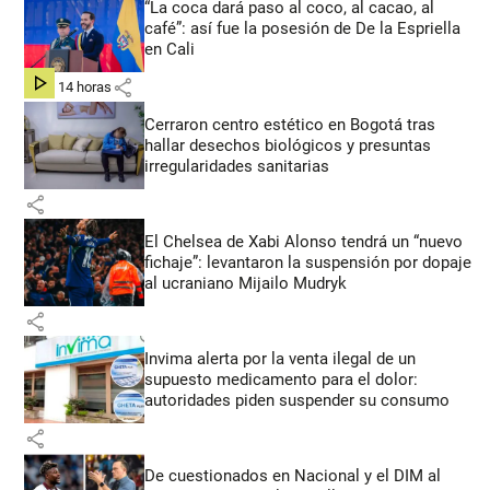
“La coca dará paso al coco, al cacao, al
café”: así fue la posesión de De la Espriella
en Cali
share
hace 14 horas
Cerraron centro estético en Bogotá tras
hallar desechos biológicos y presuntas
irregularidades sanitarias
share
El Chelsea de Xabi Alonso tendrá un “nuevo
fichaje”: levantaron la suspensión por dopaje
al ucraniano Mijailo Mudryk
share
Invima alerta por la venta ilegal de un
supuesto medicamento para el dolor:
autoridades piden suspender su consumo
share
De cuestionados en Nacional y el DIM al