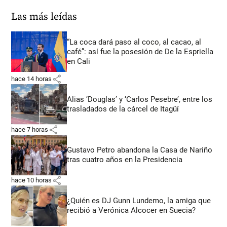
Las más leídas
“La coca dará paso al coco, al cacao, al
café”: así fue la posesión de De la Espriella
en Cali
share
hace 14 horas
Alias ‘Douglas’ y ‘Carlos Pesebre’, entre los
trasladados de la cárcel de Itagüí
share
hace 7 horas
Gustavo Petro abandona la Casa de Nariño
tras cuatro años en la Presidencia
share
hace 10 horas
¿Quién es DJ Gunn Lundemo, la amiga que
recibió a Verónica Alcocer en Suecia?