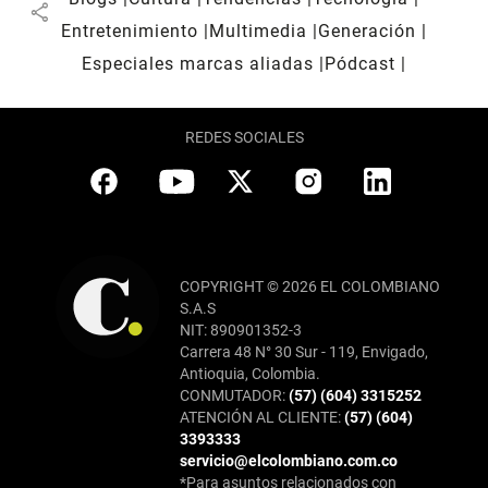
share
Entretenimiento
Multimedia
Generación
Especiales marcas aliadas
Pódcast
REDES SOCIALES
COPYRIGHT © 2026 EL COLOMBIANO
S.A.S
NIT: 890901352-3
Carrera 48 N° 30 Sur - 119, Envigado,
Antioquia, Colombia.
CONMUTADOR:
(57) (604) 3315252
ATENCIÓN AL CLIENTE:
(57) (604)
3393333
servicio@elcolombiano.com.co
*Para asuntos relacionados con