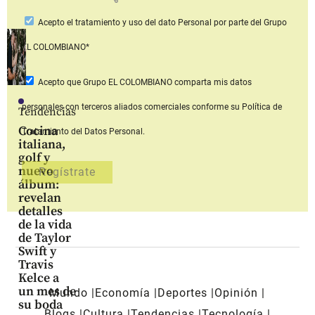
Acepto
el tratamiento y uso del dato Personal
por parte del Grupo
EL COLOMBIANO*
Acepto que Grupo EL COLOMBIANO
comparta mis datos
personales con terceros aliados comerciales
conforme su Política de
Tendencias
Cocina
Tratamiento del Datos Personal.
italiana,
golf y
nuevo
álbum:
revelan
detalles
de la vida
de Taylor
Swift y
Travis
Kelce a
un mes de
Mundo
Economía
Deportes
Opinión
su boda
Blogs
Cultura
Tendencias
Tecnología