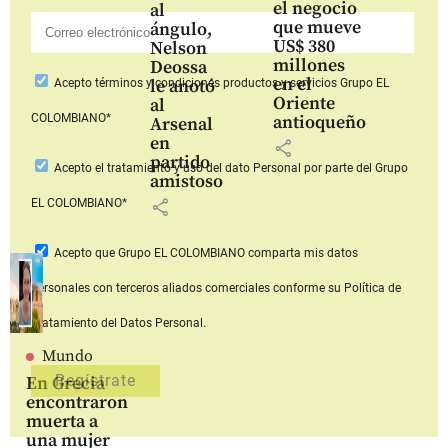
el negocio
al
que mueve
ángulo,
US$ 380
Nelson
millones
Deossa
en el
le anotó
Acepto
términos y condiciones productos y servicios
Grupo EL
Oriente
al
COLOMBIANO*
antioqueño
Arsenal
en
share
partido
Acepto
el tratamiento y uso del dato Personal
por parte del Grupo
amistoso
share
EL COLOMBIANO*
Acepto que Grupo EL COLOMBIANO
comparta mis datos
personales con terceros aliados comerciales
conforme su Política de
Tratamiento del Datos Personal.
Mundo
En Grecia
encontraron
muerta a
una mujer