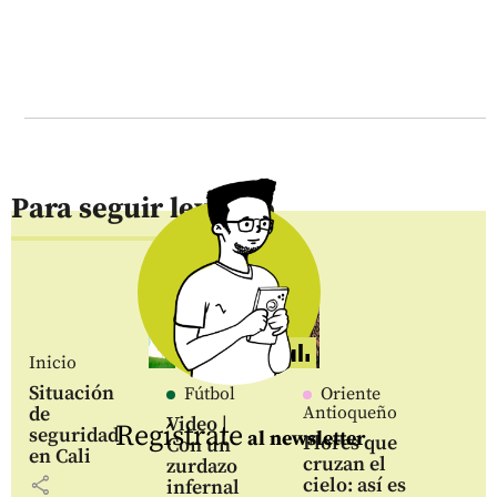
Para seguir leyendo
Inicio
Situación
Fútbol
Oriente
de
Antioqueño
Video |
Regístrate
seguridad
al newsletter
Flores que
Con un
en Cali
cruzan el
zurdazo
share
cielo: así es
infernal