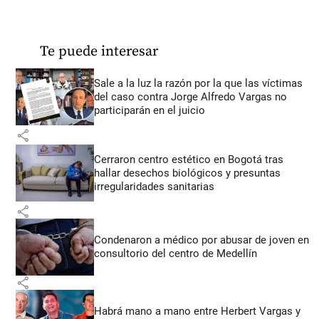
Te puede interesar
Sale a la luz la razón por la que las víctimas
del caso contra Jorge Alfredo Vargas no
participarán en el juicio
share
Cerraron centro estético en Bogotá tras
hallar desechos biológicos y presuntas
irregularidades sanitarias
share
Condenaron a médico por abusar de joven en
consultorio del centro de Medellín
share
Habrá mano a mano entre Herbert Vargas y