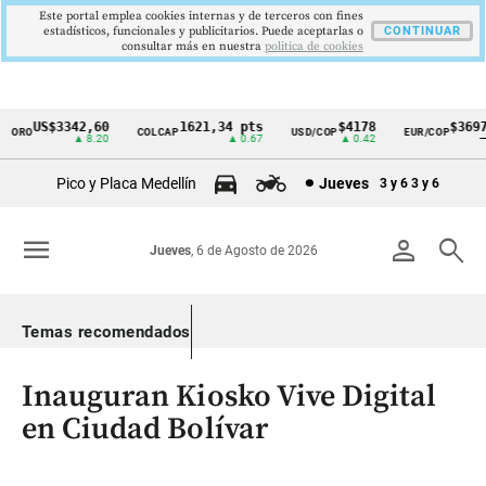
Este portal emplea cookies internas y de terceros con fines
estadísticos, funcionales y publicitarios. Puede aceptarlas o
CONTINUAR
consultar más en nuestra
politica de cookies
US$3342,60
1621,34 pts
$4178
$3697
ORO
COLCAP
USD/COP
EUR/COP
Cintillo
▲ 8.20
▲ 0.67
▲ 0.42
—
de
Pico y Placa Medellín
Jueves
3 y 6
3 y 6
indicadores
económicos
menu
person
search
Jueves
, 6 de Agosto de 2026
Colombia
Temas recomendados
Inauguran Kiosko Vive Digital
en Ciudad Bolívar