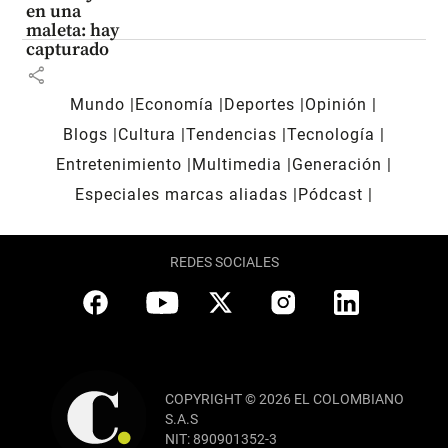
en una
maleta: hay
capturado
share
Mundo
Economía
Deportes
Opinión
Blogs
Cultura
Tendencias
Tecnología
Entretenimiento
Multimedia
Generación
Especiales marcas aliadas
Pódcast
REDES SOCIALES
COPYRIGHT © 2026 EL COLOMBIANO
S.A.S
NIT: 890901352-3