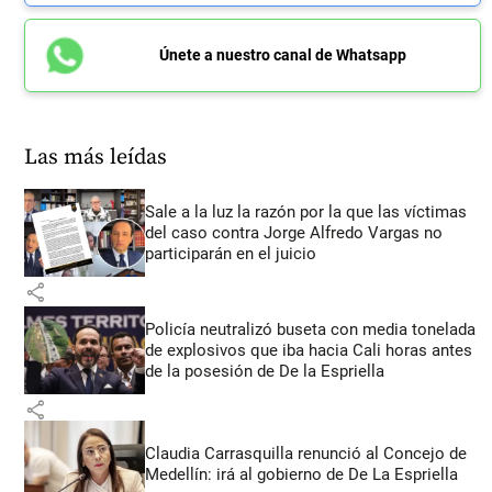
Únete a nuestro canal de Whatsapp
Las más leídas
Sale a la luz la razón por la que las víctimas
del caso contra Jorge Alfredo Vargas no
participarán en el juicio
share
Policía neutralizó buseta con media tonelada
de explosivos que iba hacia Cali horas antes
de la posesión de De la Espriella
share
Claudia Carrasquilla renunció al Concejo de
Medellín: irá al gobierno de De La Espriella