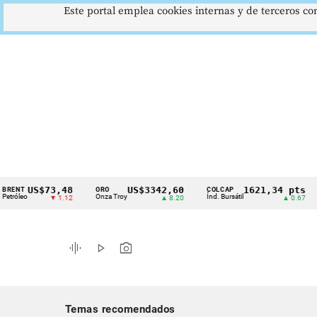
Este portal emplea cookies internas y de terceros con
US$73,48
US$3342,60
1621,34 pts
ORO
COLCAP
USD
Cintillo
Onza Troy
Índ. Bursátil
Dólar
▼ 1.12
▲ 8.20
▲ 0.67
de
indicadores
graphic_eq
play_arrow
photo_camera
económicos
Colombia
Temas recomendados