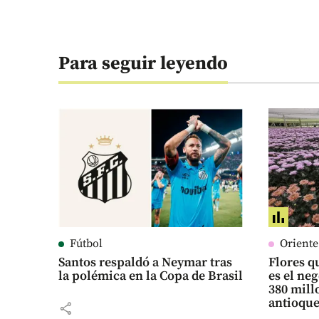
Para seguir leyendo
Fútbol
Orient
Santos respaldó a Neymar tras
Flores qu
la polémica en la Copa de Brasil
es el ne
380 mill
antioqu
share