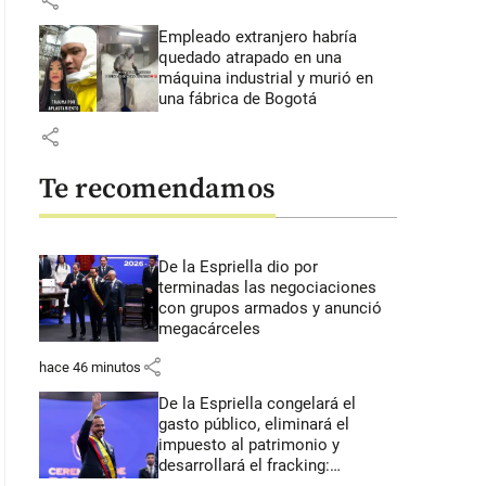
share
Empleado extranjero habría
quedado atrapado en una
máquina industrial y murió en
una fábrica de Bogotá
share
Te recomendamos
De la Espriella dio por
terminadas las negociaciones
con grupos armados y anunció
megacárceles
share
hace 46 minutos
De la Espriella congelará el
gasto público, eliminará el
impuesto al patrimonio y
desarrollará el fracking: