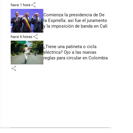
primeros anuncios desde Cali
share
hace 1 hora
Comienza la presidencia de De
la Espriella: así fue el juramento
y la imposición de banda en Cali
share
hace 6 horas
¿Tiene una patineta o cicla
eléctrica? Ojo a las nuevas
reglas para circular en Colombia
share