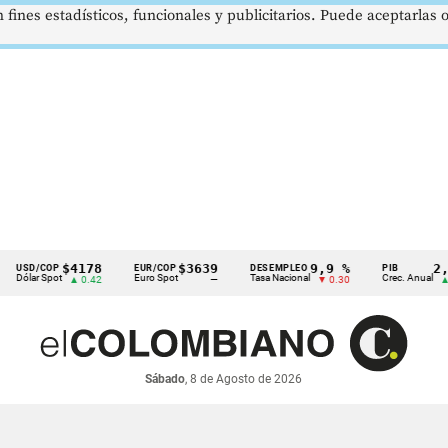
 fines estadísticos, funcionales y publicitarios. Puede aceptarlas
$4178
$3639
9,9 %
2,8 %
/COP
EUR/COP
DESEMPLEO
PIB
 Spot
Euro Spot
Tasa Nacional
Crec. Anual
▲ 0.42
—
▼ 0.30
▲ 0.10
Sábado
, 8 de Agosto de 2026