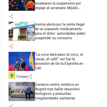
levantaron la suspensión por
dopaje al ucraniano Mijailo
Mudryk
share
Invima alerta por la venta ilegal
de un supuesto medicamento
para el dolor: autoridades piden
suspender su consumo
share
“La coca dará paso al coco, al
cacao, al café”: así fue la
posesión de De la Espriella en
Cali
share
hace 12 horas
Cerraron centro estético en
Bogotá tras hallar desechos
biológicos y presuntas
irregularidades sanitarias
share