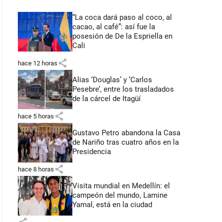
“La coca dará paso al coco, al
cacao, al café”: así fue la
posesión de De la Espriella en
Cali
share
hace 12 horas
Alias ‘Douglas’ y ‘Carlos
Pesebre’, entre los trasladados
de la cárcel de Itagüí
share
hace 5 horas
Gustavo Petro abandona la Casa
de Nariño tras cuatro años en la
Presidencia
share
hace 8 horas
Visita mundial en Medellín: el
campeón del mundo, Lamine
Yamal, está en la ciudad