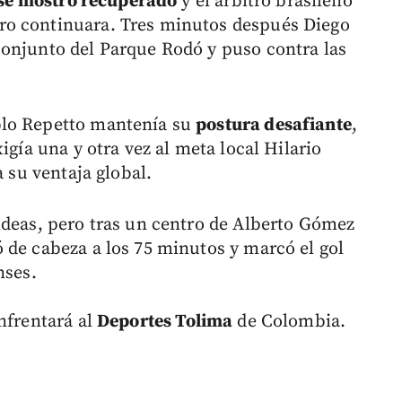
se mostró recuperado
y el árbitro brasileño
ro continuara. Tres minutos después Diego
conjunto del Parque Rodó y puso contra las
blo Repetto mantenía su
postura desafiante
,
igía una y otra vez al meta local Hilario
a su ventaja global.
ideas, pero tras un centro de Alberto Gómez
 de cabeza a los 75 minutos y marcó el gol
nses.
nfrentará al
Deportes Tolima
de Colombia.