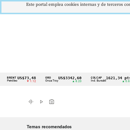
Este portal emplea cookies internas y de terceros con
US$73,48
US$3342,60
1621,34 pts
ENT
ORO
COLCAP
Cintillo
tróleo
Onza Troy
Índ. Bursátil
▼ 1.12
▲ 8.20
▲ 0.67
de
indicadores
graphic_eq
play_arrow
photo_camera
económicos
Colombia
Temas recomendados