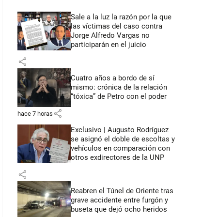
Sale a la luz la razón por la que
las víctimas del caso contra
Jorge Alfredo Vargas no
participarán en el juicio
share
Cuatro años a bordo de sí
mismo: crónica de la relación
“tóxica” de Petro con el poder
share
hace 7 horas
Exclusivo | Augusto Rodríguez
se asignó el doble de escoltas y
vehículos en comparación con
otros exdirectores de la UNP
share
Reabren el Túnel de Oriente tras
grave accidente entre furgón y
buseta que dejó ocho heridos