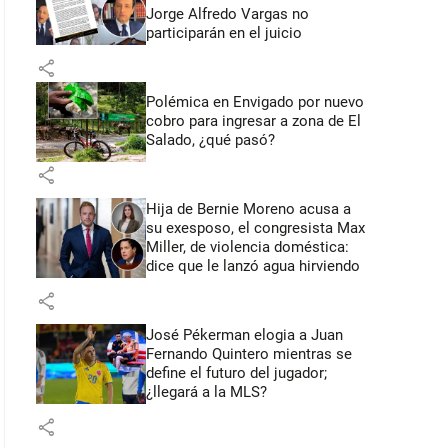
Jorge Alfredo Vargas no
participarán en el juicio
share
Polémica en Envigado por nuevo
cobro para ingresar a zona de El
Salado, ¿qué pasó?
share
Hija de Bernie Moreno acusa a
su exesposo, el congresista Max
Miller, de violencia doméstica:
dice que le lanzó agua hirviendo
share
José Pékerman elogia a Juan
Fernando Quintero mientras se
define el futuro del jugador;
¿llegará a la MLS?
share