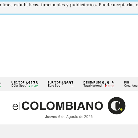
 fines estadísticos, funcionales y publicitarios. Puede aceptarlas
$4178
$3697
9,9 %
2,8
USD/COP
EUR/COP
DESEMPLEO
PIB
Dólar Spot
Euro Spot
Tasa Nacional
Crec. Anual
▲ 0.42
—
▼ 0.30
▲ 0.
Jueves
, 6 de Agosto de 2026