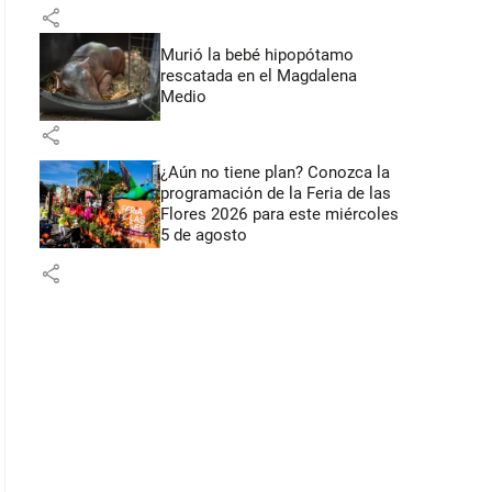
Flores
share
Murió la bebé hipopótamo
rescatada en el Magdalena
Medio
share
¿Aún no tiene plan? Conozca la
programación de la Feria de las
Flores 2026 para este miércoles
5 de agosto
share