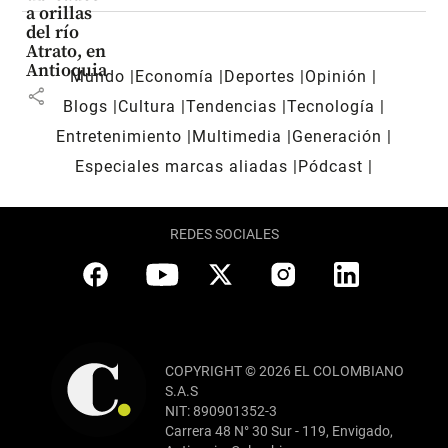
a orillas
del río
Atrato, en
Antioquia
Mundo
Economía
Deportes
Opinión
share
Blogs
Cultura
Tendencias
Tecnología
Entretenimiento
Multimedia
Generación
Especiales marcas aliadas
Pódcast
REDES SOCIALES
COPYRIGHT © 2026 EL COLOMBIANO
S.A.S
NIT: 890901352-3
Carrera 48 N° 30 Sur - 119, Envigado,