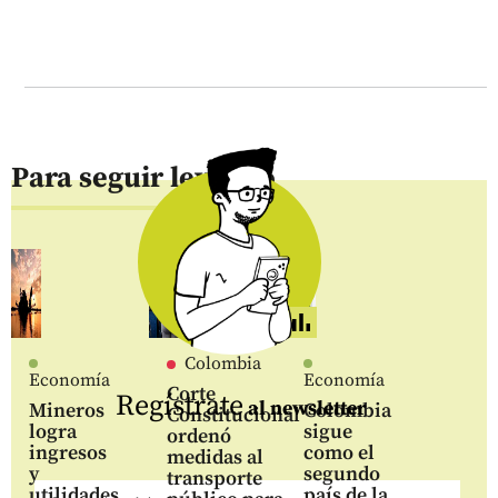
Para seguir leyendo
Colombia
Economía
Economía
Corte
Regístrate
al newsletter
Mineros
Colombia
Constitucional
logra
sigue
ordenó
ingresos
como el
medidas al
y
segundo
transporte
utilidades
país de la