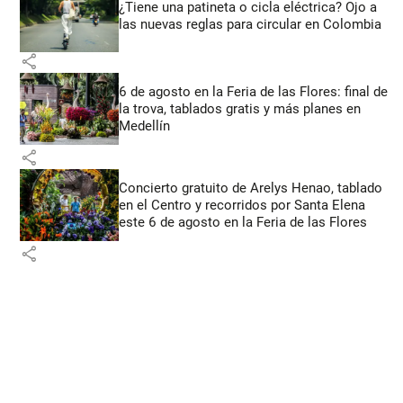
¿Tiene una patineta o cicla eléctrica? Ojo a
las nuevas reglas para circular en Colombia
share
6 de agosto en la Feria de las Flores: final de
la trova, tablados gratis y más planes en
Medellín
share
Concierto gratuito de Arelys Henao, tablado
en el Centro y recorridos por Santa Elena
este 6 de agosto en la Feria de las Flores
share