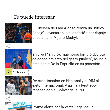
Te puede interesar
El Chelsea de Xabi Alonso tendrá un “nuevo
fichaje”: levantaron la suspensión por dopaje
al ucraniano Mijailo Mudryk
share
En vivo | “En próximas horas firmaré decreto
de congelamiento del gasto público”, anuncia
presidente De la Espriella en su posesión
share
hace 10 horas
De cuestionados en Nacional y el DIM al
éxito internacional: Asprilla y Restrepo
renacen con el Bolívar de la Paz
share
Invima alerta por la venta ilegal de un