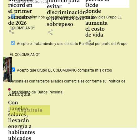
público para
récord en
Ocde
evitar
el primer
donde
discriminación
semestre
más
a personas con
Acepto
términos y condiciones productos y servicios
Grupo EL
de 2026
aumenta
sobrepeso
el costo
COLOMBIANO*
share
share
de vida
share
Acepto
el tratamiento y uso del dato Personal
por parte del Grupo
EL COLOMBIANO*
Acepto que Grupo EL COLOMBIANO
comparta mis datos
personales con terceros aliados comerciales
conforme su Política de
Tratamiento del Datos Personal.
Antioquia
Con
paneles
solares,
llevarán
energía a
habitantes
ubicados