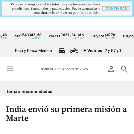
Este portal emplea cookies internas y de terceros con fines
estadísticos, funcionales y publicitarios. Puede aceptarlas o
CONTINUAR
consultar más en nuestra
politica de cookies
48
US$3342,60
1621,34 pts
$4178
ORO
COLCAP
USD/COP
EUR/COP
Cintillo
12
▲ 8.20
▲ 0.67
▲ 0.42
▼
de
Pico y Placa Medellín
Viernes
7 y 9
7 y 9
indicadores
económicos
menu
person
search
Viernes
, 7 de Agosto de 2026
Colombia
Temas recomendados
India envió su primera misión a
Marte