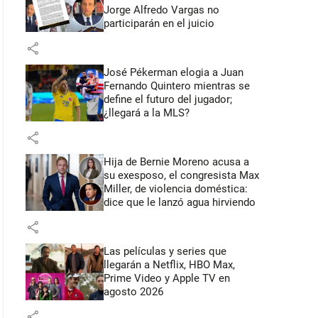
Jorge Alfredo Vargas no
participarán en el juicio
share
José Pékerman elogia a Juan
Fernando Quintero mientras se
define el futuro del jugador;
¿llegará a la MLS?
share
Hija de Bernie Moreno acusa a
su exesposo, el congresista Max
Miller, de violencia doméstica:
dice que le lanzó agua hirviendo
share
Las películas y series que
llegarán a Netflix, HBO Max,
Prime Video y Apple TV en
agosto 2026
share