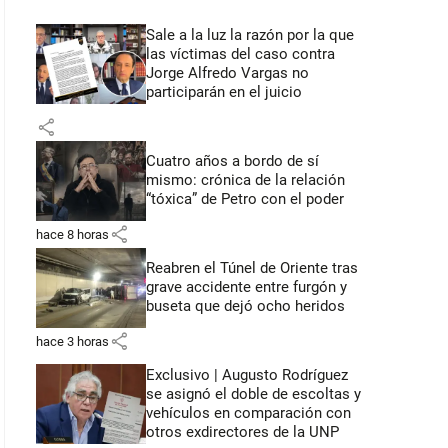
Sale a la luz la razón por la que
las víctimas del caso contra
Jorge Alfredo Vargas no
participarán en el juicio
share
Cuatro años a bordo de sí
mismo: crónica de la relación
“tóxica” de Petro con el poder
share
hace 8 horas
Reabren el Túnel de Oriente tras
grave accidente entre furgón y
buseta que dejó ocho heridos
share
hace 3 horas
Exclusivo | Augusto Rodríguez
se asignó el doble de escoltas y
vehículos en comparación con
otros exdirectores de la UNP