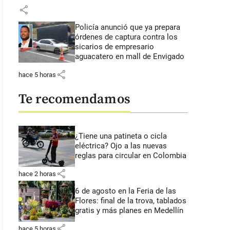
share
Policía anunció que ya prepara
órdenes de captura contra los
sicarios de empresario
aguacatero en mall de Envigado
share
hace 5 horas
Te recomendamos
¿Tiene una patineta o cicla
eléctrica? Ojo a las nuevas
reglas para circular en Colombia
share
hace 2 horas
6 de agosto en la Feria de las
Flores: final de la trova, tablados
gratis y más planes en Medellín
share
hace 5 horas