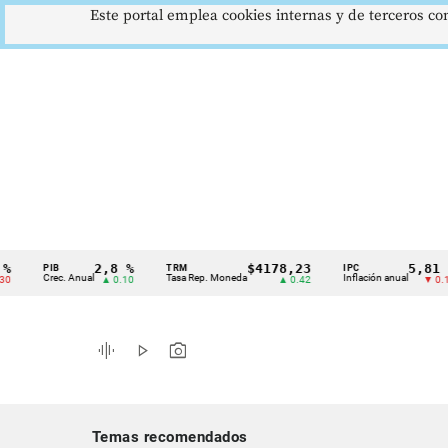
Este portal emplea cookies internas y de terceros con
2,8 %
$4178,23
5,81 %
PIB
TRM
IPC
Cintillo
Crec. Anual
Tasa Rep. Moneda
Inflación anual
▲ 0.10
▲ 0.42
▼ 0.12
de
indicadores
graphic_eq
play_arrow
photo_camera
económicos
Colombia
Temas recomendados