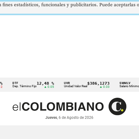
 fines estadísticos, funcionales y publicitarios. Puede aceptarlas
12,48 %
$386,1273
$1.
DTF
UVR
SMMLV
Dep. Término Fijo
Unidad Valor Real
Salario Mínimo
▲ 0.05
▲ 0.03
Jueves
, 6 de Agosto de 2026