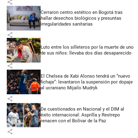
share
Cerraron centro estético en Bogotá tras
hallar desechos biológicos y presuntas
irregularidades sanitarias
share
Luto entre los silleteros por la muerte de uno
de sus niños: llevaba dos días desaparecido
share
El Chelsea de Xabi Alonso tendrá un “nuevo
fichaje”: levantaron la suspensión por dopaje
al ucraniano Mijailo Mudryk
share
De cuestionados en Nacional y el DIM al
éxito internacional: Asprilla y Restrepo
renacen con el Bolívar de la Paz
share