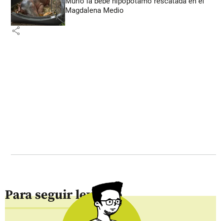
Murió la bebé hipopótamo rescatada en el
Magdalena Medio
share
Para seguir leyendo