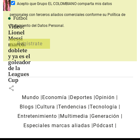
Acepto que Grupo EL COLOMBIANO
comparta mis datos
personales con terceros aliados comerciales
conforme su Política de
Fútbol
Video:
Tratamiento del Datos Personal.
Lionel
Messi
marcó
doblete
y ya es el
goleador
de la
Leagues
Cup
share
Mundo
Economía
Deportes
Opinión
Blogs
Cultura
Tendencias
Tecnología
Entretenimiento
Multimedia
Generación
Especiales marcas aliadas
Pódcast