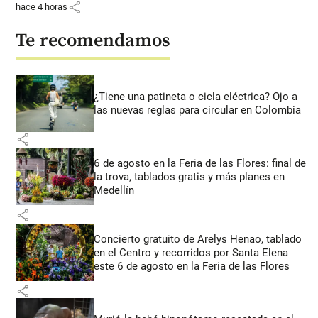
share
hace 4 horas
Te recomendamos
¿Tiene una patineta o cicla eléctrica? Ojo a
las nuevas reglas para circular en Colombia
share
6 de agosto en la Feria de las Flores: final de
la trova, tablados gratis y más planes en
Medellín
share
Concierto gratuito de Arelys Henao, tablado
en el Centro y recorridos por Santa Elena
este 6 de agosto en la Feria de las Flores
share