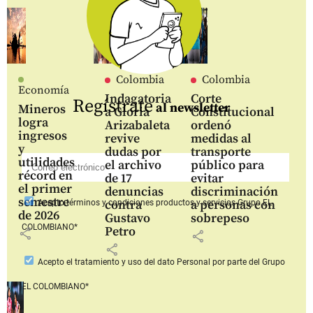
Colombia
Colombia
Economía
Indagatoria
Corte
Regístrate
al newsletter
Mineros
a Gloria
Constitucional
logra
Arizabaleta
ordenó
ingresos
revive
medidas al
y
dudas por
transporte
utilidades
el archivo
público para
récord en
de 17
evitar
el primer
denuncias
discriminación
semestre
contra
a personas con
Acepto
términos y condiciones productos y servicios
Grupo EL
de 2026
Gustavo
sobrepeso
COLOMBIANO*
Petro
share
share
share
Acepto
el tratamiento y uso del dato Personal
por parte del Grupo
EL COLOMBIANO*