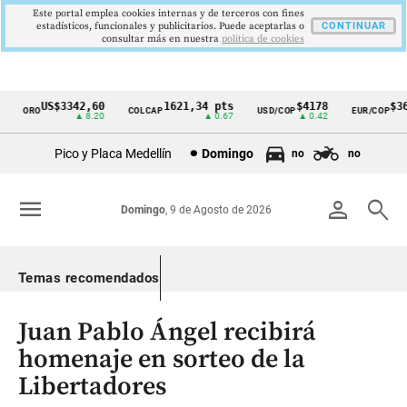
Este portal emplea cookies internas y de terceros con fines
estadísticos, funcionales y publicitarios. Puede aceptarlas o
CONTINUAR
consultar más en nuestra
politica de cookies
US$3342,60
1621,34 pts
$4178
$364
ORO
COLCAP
USD/COP
EUR/COP
Cintillo
▲ 8.20
▲ 0.67
▲ 0.42
de
Pico y Placa Medellín
Domingo
no
no
indicadores
económicos
menu
person
search
Domingo
, 9 de Agosto de 2026
Colombia
Temas recomendados
Juan Pablo Ángel recibirá
homenaje en sorteo de la
Libertadores