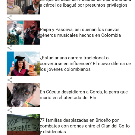
a cárcel de Ibagué por presuntos privilegios
share
Paipa y Pasonva, así suenan los nuevos
géneros musicales hechos en Colombia
share
¿Estudiar una carrera tradicional o
convertirse en influencer? El nuevo dilema de
los jóvenes colombianos
share
En Cúcuta despidieron a Gorda, la perra que
murió en el atentado del Eln
share
77 familias desplazadas en Briceño por
combates con drones entre el Clan del Golfo
y disidencias