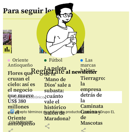
Para seguir leyendo
Oriente
Fútbol
Las
Antioqueño
marcas
La pelota
Regístrate
hablan
al newsletter
Flores que
de la
Tierragro:
cruzan el
‘Mano de
la
cielo: así es
Dios’ sale a
empresa
el negocio
subasta:
detrás de
que mueve
¿cuánto
la
US$ 380
vale el
Caminata
millones
histórico
Canina y
en el
balón de
Acepto
términos y condiciones productos y servicios
Grupo EL
de
Oriente
Maradona?
Mascotas
COLOMBIANO*
antioqueño
share
share
share