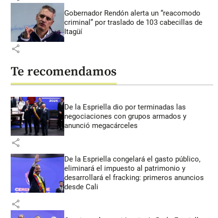
Gobernador Rendón alerta un “reacomodo
criminal” por traslado de 103 cabecillas de
Itagüí
share
Te recomendamos
De la Espriella dio por terminadas las
negociaciones con grupos armados y
anunció megacárceles
share
De la Espriella congelará el gasto público,
eliminará el impuesto al patrimonio y
desarrollará el fracking: primeros anuncios
desde Cali
share