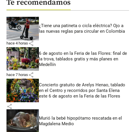
Te recomendamos
¿Tiene una patineta o cicla eléctrica? Ojo a
las nuevas reglas para circular en Colombia
share
hace 4 horas
6 de agosto en la Feria de las Flores: final de
la trova, tablados gratis y más planes en
Medellín
share
hace 7 horas
Concierto gratuito de Arelys Henao, tablado
en el Centro y recorridos por Santa Elena
este 6 de agosto en la Feria de las Flores
share
Murió la bebé hipopótamo rescatada en el
Magdalena Medio