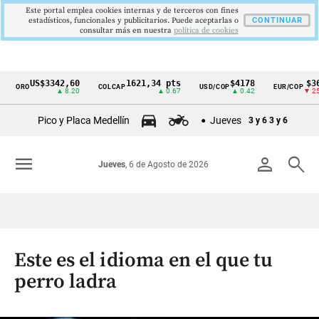
Este portal emplea cookies internas y de terceros con fines
estadísticos, funcionales y publicitarios. Puede aceptarlas o
CONTINUAR
consultar más en nuestra
politica de cookies
US$3342,60
1621,34 pts
$4178
$367
ORO
COLCAP
USD/COP
EUR/COP
Cintillo
▲ 8.20
▲ 0.67
▲ 0.42
▼ 25.0
de
Pico y Placa Medellín
Jueves
3 y 6
3 y 6
indicadores
económicos
menu
person
search
Jueves
, 6 de Agosto de 2026
Colombia
Este es el idioma en el que tu
perro ladra