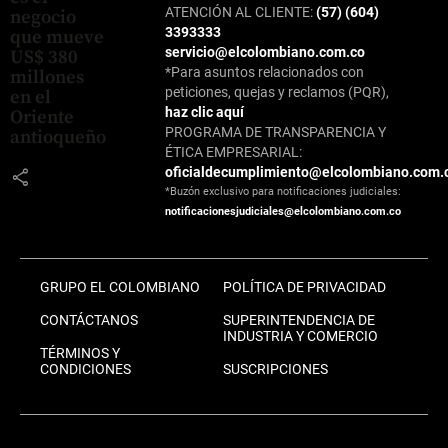
ATENCIÓN AL CLIENTE:
(57) (604)
negocio
3393333
que mueve
servicio@elcolombiano.com.co
US$ 380
*Para asuntos relacionados con
millones
peticiones, quejas y reclamos (PQR),
en el
haz clic aquí
Oriente
PROGRAMA DE TRANSPARENCIA Y
antioqueño
ÉTICA EMPRESARIAL:
oficialdecumplimiento@elcolombiano.com.
share
*Buzón exclusivo para notificaciones judiciales:
notificacionesjudiciales@elcolombiano.com.co
GRUPO EL COLOMBIANO
POLÍTICA DE PRIVACIDAD
CONTÁCTANOS
SUPERINTENDENCIA DE
INDUSTRIA Y COMERCIO
TÉRMINOS Y
CONDICIONES
SUSCRIPCIONES