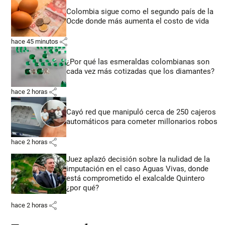
Colombia sigue como el segundo país de la
Ocde donde más aumenta el costo de vida
share
hace 45 minutos
¿Por qué las esmeraldas colombianas son
cada vez más cotizadas que los diamantes?
share
hace 2 horas
Cayó red que manipuló cerca de 250 cajeros
automáticos para cometer millonarios robos
share
hace 2 horas
Juez aplazó decisión sobre la nulidad de la
imputación en el caso Aguas Vivas, donde
está comprometido el exalcalde Quintero
¿por qué?
share
hace 2 horas