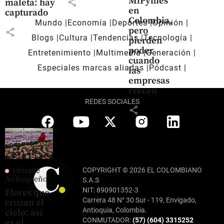
MiPymes
share
maleta: hay
en
capturado
Colombia,
Mundo
Economía
Deportes
Opinión
pero
share
Blogs
Cultura
Tendencias
Tecnología
pierden
poder
Entretenimiento
Multimedia
Generación
cuando
Especiales marcas aliadas
Pódcast
las
empresas
crecen
REDES SOCIALES
share
Oriente
COPYRIGHT © 2026 EL COLOMBIANO
Antioqueño
S.A.S
NIT: 890901352-3
Flores que
Carrera 48 N° 30 Sur - 119, Envigado,
cruzan el
Antioquia, Colombia.
cielo: así
CONMUTADOR:
(57) (604) 3315252
es el