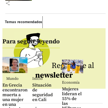
share
Temas recomendados
Para seguir leyendo
Regístrate al
newsletter
Mundo
Inicio
Economía
En Grecia
Situación
Mujeres
encontraron
de
lideran el
muerta a
seguridad
55% de
una mujer
en Cali
las
en una