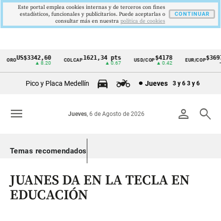
Este portal emplea cookies internas y de terceros con fines
estadísticos, funcionales y publicitarios. Puede aceptarlas o
CONTINUAR
consultar más en nuestra
politica de cookies
US$3342,60
1621,34 pts
$4178
$3697
ORO
COLCAP
USD/COP
EUR/COP
Cintillo
▲ 8.20
▲ 0.67
▲ 0.42
—
de
Pico y Placa Medellín
Jueves
3 y 6
3 y 6
indicadores
económicos
menu
person
search
Jueves
, 6 de Agosto de 2026
Colombia
Temas recomendados
JUANES DA EN LA TECLA EN
EDUCACIÓN