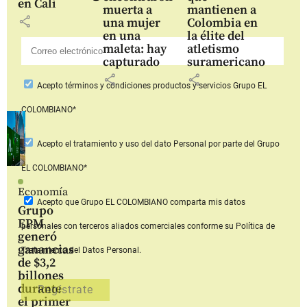
en Cali
muerta a
mantienen a
share
una mujer
Colombia en
en una
la élite del
maleta: hay
atletismo
capturado
suramericano
share
share
Acepto
términos y condiciones productos y servicios
Grupo EL
COLOMBIANO*
Acepto
el tratamiento y uso del dato Personal
por parte del Grupo
EL COLOMBIANO*
Economía
Acepto que Grupo EL COLOMBIANO
comparta mis datos
Grupo
EPM
personales con terceros aliados comerciales
conforme su Política de
generó
ganancias
Tratamiento del Datos Personal.
de $3,2
billones
durante
el primer