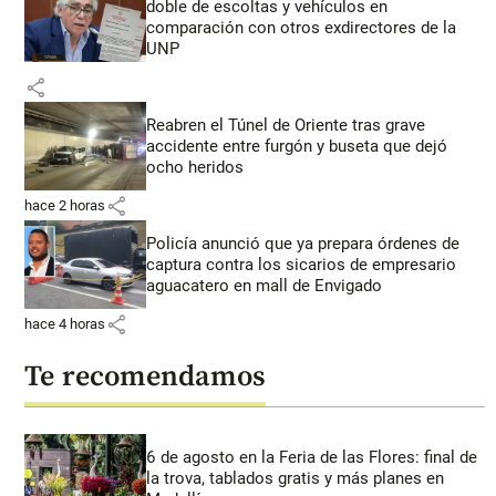
doble de escoltas y vehículos en
comparación con otros exdirectores de la
UNP
share
Reabren el Túnel de Oriente tras grave
accidente entre furgón y buseta que dejó
ocho heridos
share
hace 2 horas
Policía anunció que ya prepara órdenes de
captura contra los sicarios de empresario
aguacatero en mall de Envigado
share
hace 4 horas
Te recomendamos
6 de agosto en la Feria de las Flores: final de
la trova, tablados gratis y más planes en