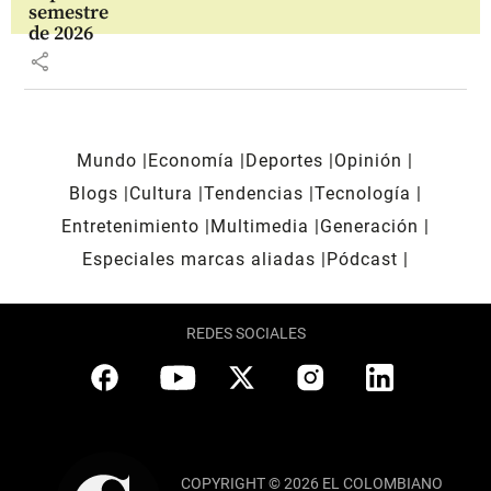
semestre
de 2026
share
Mundo
Economía
Deportes
Opinión
Blogs
Cultura
Tendencias
Tecnología
Entretenimiento
Multimedia
Generación
Especiales marcas aliadas
Pódcast
REDES SOCIALES
COPYRIGHT © 2026 EL COLOMBIANO