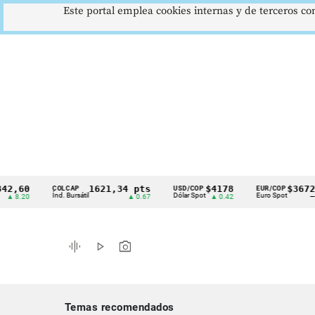
Este portal emplea cookies internas y de terceros con
0
1621,34 pts
$4178
$3672
COLCAP
USD/COP
EUR/COP
Cintillo
Índ. Bursátil
Dólar Spot
Euro Spot
T
0
▲ 0.67
▲ 0.42
—
de
indicadores
graphic_eq
play_arrow
photo_camera
económicos
Colombia
Temas recomendados