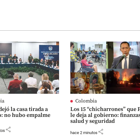
ia
Colombia
dejó la casa tirada a
Los 15 “chicharrones” que 
o: no hubo empalme
le deja al gobierno: finanza
salud y seguridad
share
share
tos
hace 2 minutos