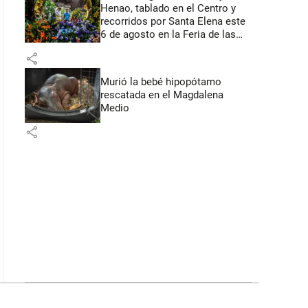
Henao, tablado en el Centro y
recorridos por Santa Elena este
6 de agosto en la Feria de las
Flores
share
Murió la bebé hipopótamo
rescatada en el Magdalena
Medio
share