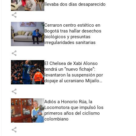
llevaba dos días desaparecido
share
Cerraron centro estético en
Bogotá tras hallar desechos
biológicos y presuntas
irregularidades sanitarias
share
El Chelsea de Xabi Alonso
tendrá un “nuevo fichaje”:
levantaron la suspensión por
dopaje al ucraniano Mijailo
Mudryk
share
Adiós a Honorio Rúa, la
Locomotora que impulsó los
primeros años del ciclismo
colombiano
share