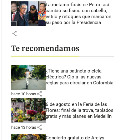
La metamorfosis de Petro: así
cambió su físico con cabello,
estilo y retoques que marcaron
su paso por la Presidencia
share
Te recomendamos
¿Tiene una patineta o cicla
eléctrica? Ojo a las nuevas
reglas para circular en Colombia
share
hace 10 horas
6 de agosto en la Feria de las
Flores: final de la trova, tablados
gratis y más planes en Medellín
share
hace 13 horas
Concierto gratuito de Arelys