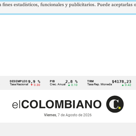
 fines estadísticos, funcionales y publicitarios. Puede aceptarlas
9,9 %
2,8 %
$4178,23
DESEMPLEO
PIB
TRM
IPC
asa Nacional
Crec. Anual
Tasa Rep. Moneda
Infla
▼ 0.30
▲ 0.10
▲ 0.42
Viernes
, 7 de Agosto de 2026