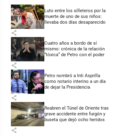
Luto entre los silleteros por la
muerte de uno de sus niños:
llevaba dos días desaparecido
share
Cuatro años a bordo de sí
mismo: crónica de la relación
“tóxica” de Petro con el poder
share
Petro nombró a Inti Asprilla
como notario interino a un día
de dejar la Presidencia
share
Reabren el Túnel de Oriente tras
grave accidente entre furgón y
buseta que dejó ocho heridos
share