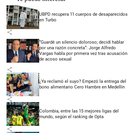
UBPD recupera 11 cuerpos de desaparecidos
en Turbo
share
“Guardé un silencio doloroso; decidí hablar
por una razón concreta”: Jorge Alfredo
Vargas habla por primera vez tras acusación
de acoso sexual
share
¿Ya reclamó el suyo? Empezó la entrega del
bono alimentario Cero Hambre en Medellín
share
Colombia, entre las 15 mejores ligas del
mundo, según el ranking de Opta
share