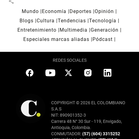
share
Mundo
Economía
Deportes
Opinión
Blogs
Cultura
Tendencias
Tecnología
Entretenimiento
Multimedia
Generación
Especiales marcas aliadas
Pódcast
REDES SOCIALES
COPYRIGHT © 2026 EL COLOMBIANO
S.A.S
NIT: 890901352-3
Carrera 48 N° 30 Sur - 119, Envigado,
Antioquia, Colombia.
CONMUTADOR:
(57) (604) 3315252