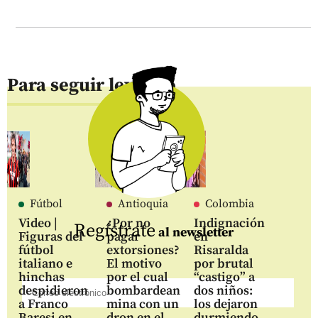
Para seguir leyendo
Fútbol
Antioquia
Colombia
Video |
¿Por no
Indignación
Regístrate
al newsletter
Figuras del
pagar
en
fútbol
extorsiones?
Risaralda
italiano e
El motivo
por brutal
hinchas
por el cual
“castigo” a
despidieron
bombardean
dos niños:
a Franco
mina con un
los dejaron
Baresi en
dron en el
durmiendo