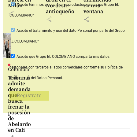
Milán
Nordeste
en una
Acepto
términos y condiciones productos y servicios
Grupo EL
antioqueño
ventana
share
COLOMBIANO*
share
share
Acepto
el tratamiento y uso del dato Personal
por parte del Grupo
EL COLOMBIANO*
Acepto que Grupo EL COLOMBIANO
comparta mis datos
personales con terceros aliados comerciales
conforme su Política de
Colombia
Tribunal
Tratamiento del Datos Personal.
admite
demanda
que
busca
frenar la
posesión
de
Abelardo
en Cali