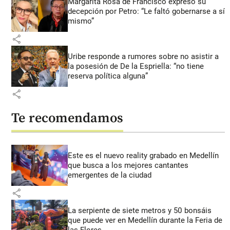
Margarita Rosa de Francisco expresó su
decepción por Petro: “Le faltó gobernarse a sí
mismo”
share
Uribe responde a rumores sobre no asistir a
la posesión de De la Espriella: “no tiene
reserva política alguna”
share
Te recomendamos
Este es el nuevo reality grabado en Medellín
que busca a los mejores cantantes
emergentes de la ciudad
share
La serpiente de siete metros y 50 bonsáis
que puede ver en Medellín durante la Feria de
las Flores