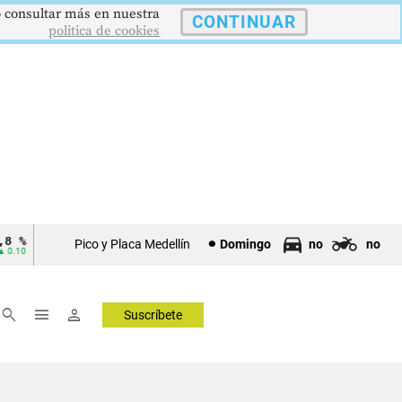
 o consultar más en nuestra
CONTINUAR
politica de cookies
$4178,23
5,81 %
12
TRM
IPC
DTF
Pico y Placa Medellín
Domingo
no
no
Tasa Rep. Moneda
Inflación anual
Dep. Término Fijo
▲ 0.42
▼ 0.12
search
menu
person
Suscríbete