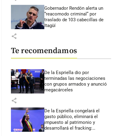
Gobernador Rendón alerta un
“reacomodo criminal” por
traslado de 103 cabecillas de
Itagüí
share
Te recomendamos
De la Espriella dio por
terminadas las negociaciones
con grupos armados y anunció
megacárceles
share
De la Espriella congelará el
gasto público, eliminará el
impuesto al patrimonio y
desarrollará el fracking:
primeros anuncios desde Cali