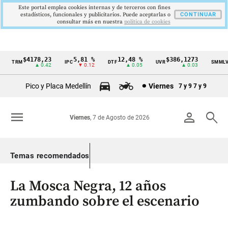
Este portal emplea cookies internas y de terceros con fines
estadísticos, funcionales y publicitarios. Puede aceptarlas o
CONTINUAR
consultar más en nuestra
politica de cookies
$4178,23
5,81 %
12,48 %
$386,1273
$
TRM
IPC
DTF
UVR
SMMLV
Cintillo
▲ 0.42
▼ 0.12
▲ 0.05
▲ 0.03
de
Pico y Placa Medellín
Viernes
7 y 9
7 y 9
indicadores
económicos
menu
person
search
Viernes
, 7 de Agosto de 2026
Colombia
Temas recomendados
La Mosca Negra, 12 años
zumbando sobre el escenario