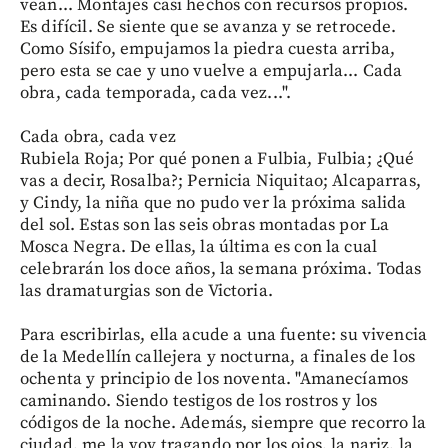
vean... Montajes casi hechos con recursos propios.
Es difícil. Se siente que se avanza y se retrocede.
Como Sísifo, empujamos la piedra cuesta arriba,
pero esta se cae y uno vuelve a empujarla... Cada
obra, cada temporada, cada vez...".
Cada obra, cada vez
Rubiela Roja; Por qué ponen a Fulbia, Fulbia; ¿Qué
vas a decir, Rosalba?; Pernicia Niquitao; Alcaparras,
y Cindy, la niña que no pudo ver la próxima salida
del sol. Estas son las seis obras montadas por La
Mosca Negra. De ellas, la última es con la cual
celebrarán los doce años, la semana próxima. Todas
las dramaturgias son de Victoria.
Para escribirlas, ella acude a una fuente: su vivencia
de la Medellín callejera y nocturna, a finales de los
ochenta y principio de los noventa. "Amanecíamos
caminando. Siendo testigos de los rostros y los
códigos de la noche. Además, siempre que recorro la
ciudad, me la voy tragando por los ojos, la nariz, la