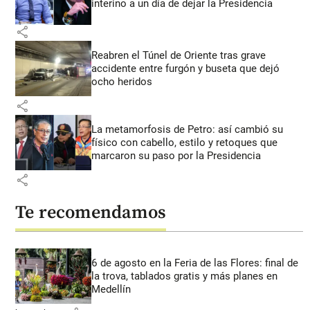
interino a un día de dejar la Presidencia
share
Reabren el Túnel de Oriente tras grave
accidente entre furgón y buseta que dejó
ocho heridos
share
La metamorfosis de Petro: así cambió su
físico con cabello, estilo y retoques que
marcaron su paso por la Presidencia
share
Te recomendamos
6 de agosto en la Feria de las Flores: final de
la trova, tablados gratis y más planes en
Medellín