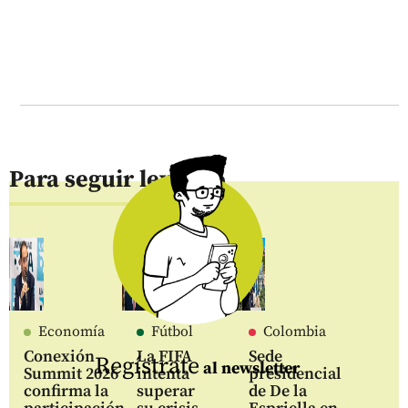
Para seguir leyendo
Economía
Fútbol
Colombia
Conexión
La FIFA
Sede
Regístrate
al newsletter
Summit 2026
intenta
presidencial
confirma la
superar
de De la