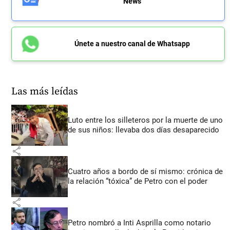
News
Únete a nuestro canal de Whatsapp
Las más leídas
Luto entre los silleteros por la muerte de uno
de sus niños: llevaba dos días desaparecido
share
Cuatro años a bordo de sí mismo: crónica de
la relación “tóxica” de Petro con el poder
share
Petro nombró a Inti Asprilla como notario