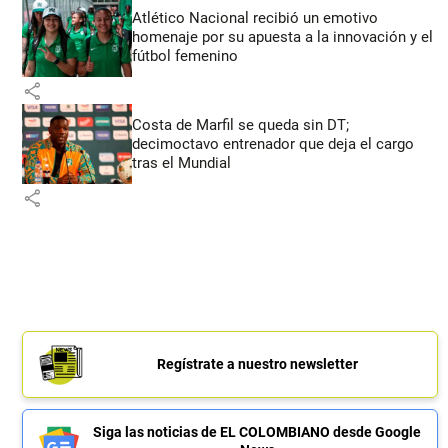
Atlético Nacional recibió un emotivo
homenaje por su apuesta a la innovación y el
fútbol femenino
share
Costa de Marfil se queda sin DT;
decimoctavo entrenador que deja el cargo
tras el Mundial
share
Regístrate a nuestro newsletter
Siga las noticias de EL COLOMBIANO desde Google