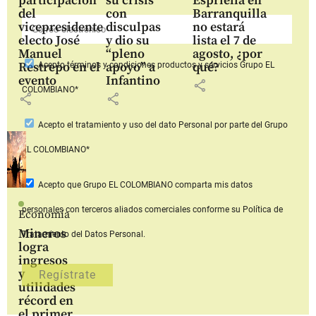
participación
su crisis
Espriella en
del
con
Barranquilla
vicepresidente
disculpas
no estará
electo José
y dio su
lista el 7 de
Manuel
“pleno
agosto, ¿por
Restrepo en el
apoyo” a
qué?
Acepto
términos y condiciones productos y servicios
Grupo EL
evento
Infantino
share
COLOMBIANO*
share
share
Acepto
el tratamiento y uso del dato Personal
por parte del Grupo
EL COLOMBIANO*
Acepto que Grupo EL COLOMBIANO
comparta mis datos
personales con terceros aliados comerciales
conforme su Política de
Economía
Mineros
Tratamiento del Datos Personal.
logra
ingresos
y
utilidades
récord en
el primer