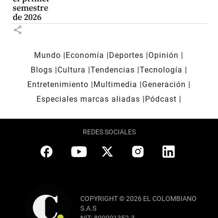
semestre
de 2026
share
Mundo
Economía
Deportes
Opinión
Blogs
Cultura
Tendencias
Tecnología
Entretenimiento
Multimedia
Generación
Especiales marcas aliadas
Pódcast
REDES SOCIALES
COPYRIGHT © 2026 EL COLOMBIANO
S.A.S
NIT: 890901352-3