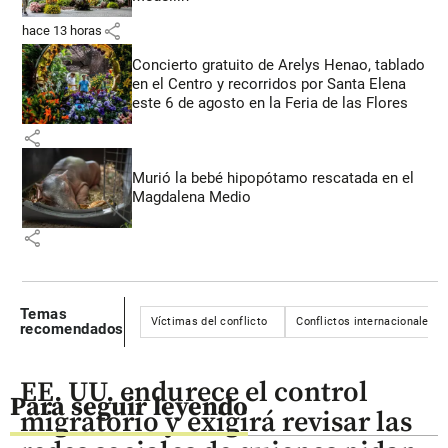
share
hace 13 horas
Concierto gratuito de Arelys Henao, tablado
en el Centro y recorridos por Santa Elena
este 6 de agosto en la Feria de las Flores
share
Murió la bebé hipopótamo rescatada en el
Magdalena Medio
share
Temas
Víctimas del conflicto
Conflictos internacionales
recomendados
EE. UU. endurece el control
Para seguir leyendo
migratorio y exigirá revisar las