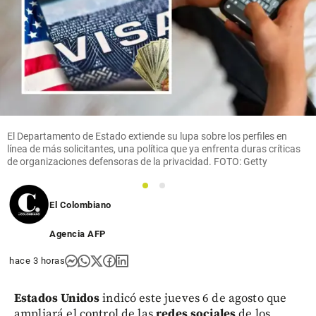
Editoriales
¿La
Aerocivil
sin piloto?
share
El Departamento de Estado extiende su lupa sobre los perfiles en
línea de más solicitantes, una política que ya enfrenta duras críticas
de organizaciones defensoras de la privacidad. FOTO: Getty
1
2
El Colombiano
Agencia AFP
hace 3 horas
Estados Unidos
indicó este jueves 6 de agosto que
ampliará el control de las
redes sociales
de los