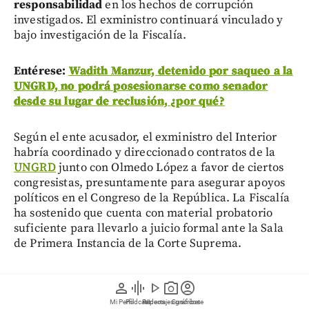
responsabilidad
en los hechos de corrupción
investigados. El exministro continuará vinculado y
bajo investigación de la Fiscalía.
Entérese:
Wadith Manzur, detenido por saqueo a la
UNGRD, no podrá posesionarse como senador
desde su lugar de reclusión, ¿por qué?
Según el ente acusador, el exministro del Interior
habría coordinado y direccionado contratos de la
UNGRD
junto con Olmedo López a favor de ciertos
congresistas, presuntamente para asegurar apoyos
políticos en el Congreso de la República. La Fiscalía
ha sostenido que cuenta con material probatorio
suficiente para llevarlo a juicio formal ante la Sala
de Primera Instancia de la Corte Suprema.
person
graphic_eq
play_arrow
photo_camera
account_circle
Velasco quedará en libertad a horas de terminar el
Mi Perfil
Pódcast
Reportajes gráficos
Videos
Suscríbete