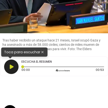
Tras haber recibido un ataque hace 21 meses, Israel ocupó Gaza y
ha asesinado a más de 58.000 civiles; cientos de miles mueren de
hambre, sin condiciones mínimas para vivir. Foto: The Elders
×
Toca para escuchar
ESCUCHA EL RESUMEN
Tiempo transcurrido: 0 segundos
Du
00:00
00:53