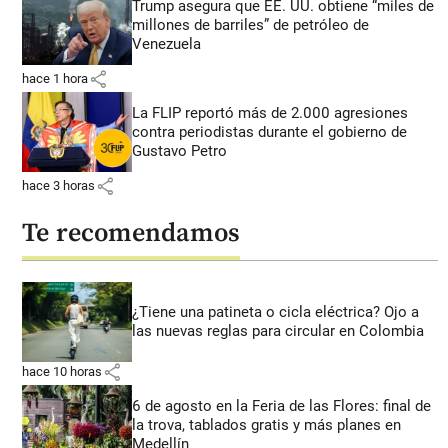
Trump asegura que EE. UU. obtiene “miles de
millones de barriles” de petróleo de
Venezuela
share
hace 1 hora
La FLIP reportó más de 2.000 agresiones
contra periodistas durante el gobierno de
Gustavo Petro
share
hace 3 horas
Te recomendamos
¿Tiene una patineta o cicla eléctrica? Ojo a
las nuevas reglas para circular en Colombia
share
hace 10 horas
6 de agosto en la Feria de las Flores: final de
la trova, tablados gratis y más planes en
Medellín