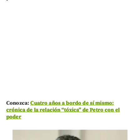
Conozca:
Cuatro años a bordo de sí mismo:
crónica de la relación “tóxica” de Petro con el
poder