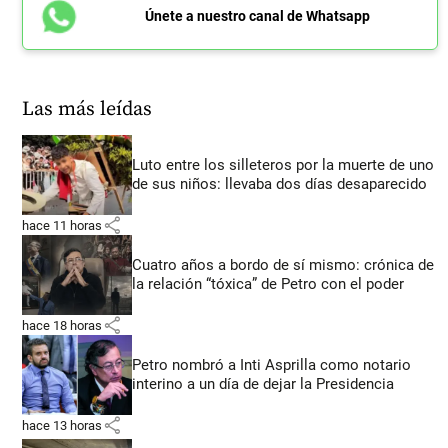
Únete a nuestro canal de Whatsapp
Las más leídas
Luto entre los silleteros por la muerte de uno
de sus niños: llevaba dos días desaparecido
share
hace 11 horas
Cuatro años a bordo de sí mismo: crónica de
la relación “tóxica” de Petro con el poder
share
hace 18 horas
Petro nombró a Inti Asprilla como notario
interino a un día de dejar la Presidencia
share
hace 13 horas