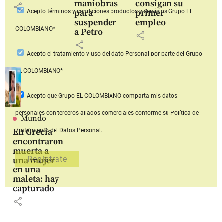
maniobras
consigan su
share
para
primer
Acepto
términos y condiciones productos y servicios
Grupo EL
suspender
empleo
COLOMBIANO*
a Petro
share
share
Acepto
el tratamiento y uso del dato Personal
por parte del Grupo
EL COLOMBIANO*
Acepto que Grupo EL COLOMBIANO
comparta mis datos
personales con terceros aliados comerciales
conforme su Política de
Mundo
En Grecia
Tratamiento del Datos Personal.
encontraron
muerta a
una mujer
en una
maleta: hay
capturado
share