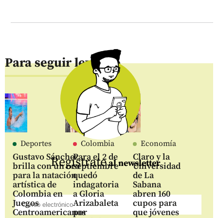
Para seguir leyendo
Deportes
Colombia
Economía
Gustavo Sánchez
Para el 2 de
Claro y la
Regístrate
al newsletter
brilla con un oro
septiembre
Universidad
para la natación
quedó
de La
artística de
indagatoria
Sabana
Colombia en
a Gloria
abren 160
Juegos
Arizabaleta
cupos para
Centroamericanos
por
que jóvenes