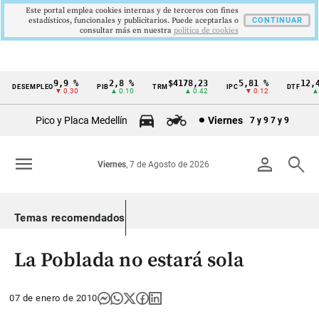
Este portal emplea cookies internas y de terceros con fines
estadísticos, funcionales y publicitarios. Puede aceptarlas o
CONTINUAR
consultar más en nuestra
politica de cookies
9,9 %
2,8 %
$4178,23
5,81 %
12,48
DESEMPLEO
PIB
TRM
IPC
DTF
Cintillo
▼ 0.30
▲ 0.10
▲ 0.42
▼ 0.12
▲ 0
de
Pico y Placa Medellín
Viernes
7 y 9
7 y 9
indicadores
económicos
menu
person
search
Viernes
, 7 de Agosto de 2026
Colombia
Temas recomendados
La Poblada no estará sola
07 de enero de 2010