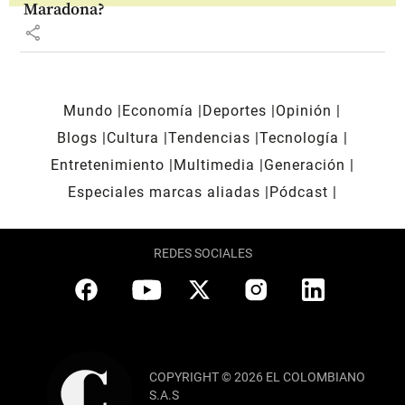
Maradona?
share
Mundo
Economía
Deportes
Opinión
Blogs
Cultura
Tendencias
Tecnología
Entretenimiento
Multimedia
Generación
Especiales marcas aliadas
Pódcast
REDES SOCIALES
COPYRIGHT © 2026 EL COLOMBIANO
S.A.S