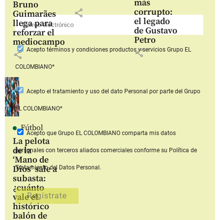
más
Bruno
corrupto:
share
Guimarães
el legado
llega para
de Gustavo
reforzar el
Petro
mediocampo
Acepto
términos y condiciones productos y servicios
Grupo EL
share
share
COLOMBIANO*
Acepto
el tratamiento y uso del dato Personal
por parte del Grupo
EL COLOMBIANO*
Fútbol
Acepto que Grupo EL COLOMBIANO
comparta mis datos
La pelota
de la
personales con terceros aliados comerciales
conforme su Política de
‘Mano de
Dios’ sale a
Tratamiento del Datos Personal.
subasta:
¿cuánto
vale el
histórico
balón de