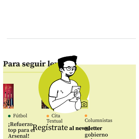
Para seguir leyendo
Fútbol
Cita
Columnistas
Textual
¡Refuerzo
Regístrate
al newsletter
El
top para el
gobierno
Arsenal!