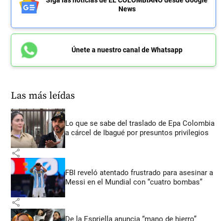
News
Únete a nuestro canal de Whatsapp
Las más leídas
Lo que se sabe del traslado de Epa Colombia
a cárcel de Ibagué por presuntos privilegios
share
FBI reveló atentado frustrado para asesinar a
Messi en el Mundial con “cuatro bombas”
share
De la Espriella anuncia “mano de hierro”