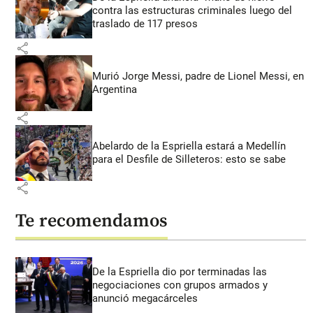
contra las estructuras criminales luego del
traslado de 117 presos
share
Murió Jorge Messi, padre de Lionel Messi, en
Argentina
share
Abelardo de la Espriella estará a Medellín
para el Desfile de Silleteros: esto se sabe
share
Te recomendamos
De la Espriella dio por terminadas las
negociaciones con grupos armados y
anunció megacárceles