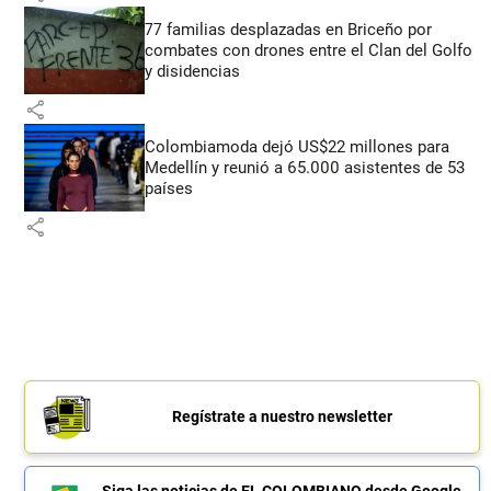
77 familias desplazadas en Briceño por
combates con drones entre el Clan del Golfo
y disidencias
share
Colombiamoda dejó US$22 millones para
Medellín y reunió a 65.000 asistentes de 53
países
share
Regístrate a nuestro newsletter
Siga las noticias de EL COLOMBIANO desde Google