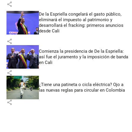
share
De la Espriella congelará el gasto público,
eliminará el impuesto al patrimonio y
desarrollará el fracking: primeros anuncios
desde Cali
share
Comienza la presidencia de De la Espriella:
así fue el juramento y la imposición de banda
en Cali
share
¿Tiene una patineta o cicla eléctrica? Ojo a
las nuevas reglas para circular en Colombia
share