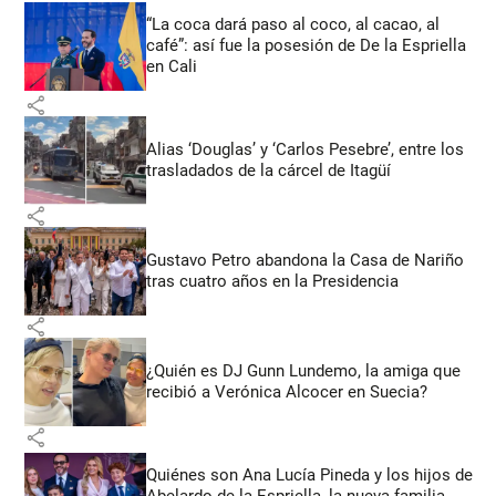
“La coca dará paso al coco, al cacao, al
café”: así fue la posesión de De la Espriella
en Cali
share
Alias ‘Douglas’ y ‘Carlos Pesebre’, entre los
trasladados de la cárcel de Itagüí
share
Gustavo Petro abandona la Casa de Nariño
tras cuatro años en la Presidencia
share
¿Quién es DJ Gunn Lundemo, la amiga que
recibió a Verónica Alcocer en Suecia?
share
Quiénes son Ana Lucía Pineda y los hijos de