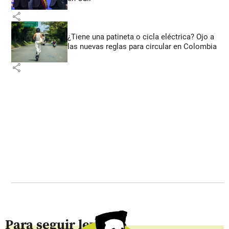
share
¿Tiene una patineta o cicla eléctrica? Ojo a
las nuevas reglas para circular en Colombia
share
Para seguir leyendo