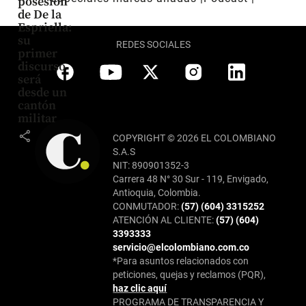
posesión
de De la
Espriella:
su
REDES SOCIALES
primer
discurso
será
desde un
cantón
militar
share
COPYRIGHT © 2026 EL COLOMBIANO
S.A.S
NIT: 890901352-3
Carrera 48 N° 30 Sur - 119, Envigado,
Antioquia, Colombia.
CONMUTADOR:
(57) (604) 3315252
ATENCIÓN AL CLIENTE:
(57) (604)
3393333
servicio@elcolombiano.com.co
*Para asuntos relacionados con
peticiones, quejas y reclamos (PQR),
haz clic aquí
PROGRAMA DE TRANSPARENCIA Y