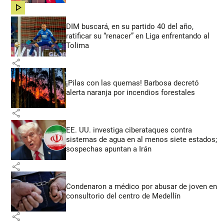
share
DIM buscará, en su partido 40 del año,
ratificar su “renacer” en Liga enfrentando al
Tolima
share
¡Pilas con las quemas! Barbosa decretó
alerta naranja por incendios forestales
share
EE. UU. investiga ciberataques contra
sistemas de agua en al menos siete estados;
sospechas apuntan a Irán
share
Condenaron a médico por abusar de joven en
consultorio del centro de Medellín
share