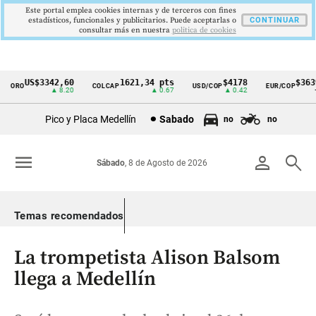
Este portal emplea cookies internas y de terceros con fines
estadísticos, funcionales y publicitarios. Puede aceptarlas o
CONTINUAR
consultar más en nuestra
politica de cookies
US$3342,60
1621,34 pts
$4178
$3639
ORO
COLCAP
USD/COP
EUR/COP
Cintillo
▲ 8.20
▲ 0.67
▲ 0.42
—
de
Pico y Placa Medellín
Sabado
no
no
indicadores
económicos
menu
person
search
Sábado
, 8 de Agosto de 2026
Colombia
Temas recomendados
La trompetista Alison Balsom
llega a Medellín