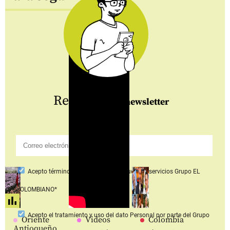
Regístrate
al newsletter
Acepto
términos y condiciones productos y servicios
Grupo EL
COLOMBIANO*
Acepto
el tratamiento y uso del dato Personal
por parte del Grupo
Oriente
Videos
Colombia
Antioqueño