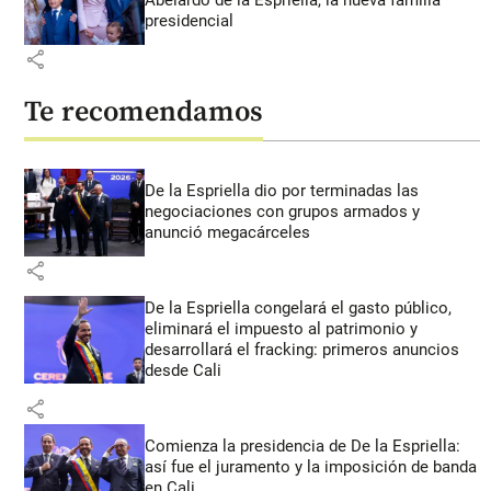
Abelardo de la Espriella, la nueva familia
presidencial
share
Te recomendamos
De la Espriella dio por terminadas las
negociaciones con grupos armados y
anunció megacárceles
share
De la Espriella congelará el gasto público,
eliminará el impuesto al patrimonio y
desarrollará el fracking: primeros anuncios
desde Cali
share
Comienza la presidencia de De la Espriella:
así fue el juramento y la imposición de banda
en Cali