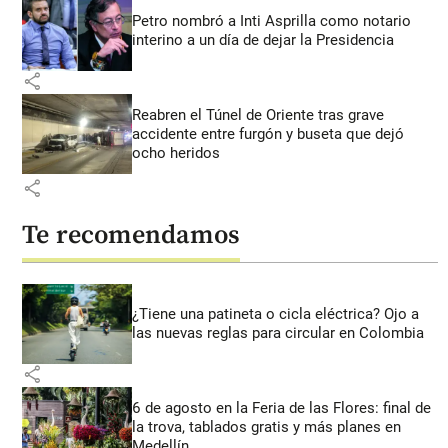
Petro nombró a Inti Asprilla como notario
interino a un día de dejar la Presidencia
share
Reabren el Túnel de Oriente tras grave
accidente entre furgón y buseta que dejó
ocho heridos
share
Te recomendamos
¿Tiene una patineta o cicla eléctrica? Ojo a
las nuevas reglas para circular en Colombia
share
6 de agosto en la Feria de las Flores: final de
la trova, tablados gratis y más planes en
Medellín