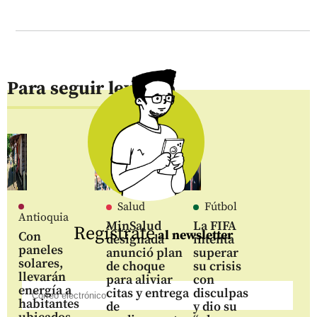
Para seguir leyendo
Salud
Fútbol
Antioquia
MinSalud
La FIFA
Regístrate
al newsletter
Con
designada
intenta
paneles
anunció plan
superar
solares,
de choque
su crisis
llevarán
para aliviar
con
energía a
citas y entrega
disculpas
habitantes
de
y dio su