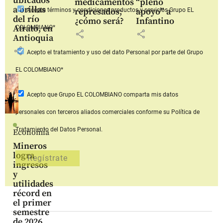
ubicados
medicamentos
“pleno
a orillas
represados;
apoyo” a
Acepto
términos y condiciones productos y servicios
Grupo EL
del río
¿cómo será?
Infantino
Atrato, en
COLOMBIANO*
share
share
Antioquia
share
Acepto
el tratamiento y uso del dato Personal
por parte del Grupo
EL COLOMBIANO*
Acepto que Grupo EL COLOMBIANO
comparta mis datos
personales con terceros aliados comerciales
conforme su Política de
Tratamiento del Datos Personal.
Economía
Mineros
logra
ingresos
y
utilidades
récord en
el primer
semestre
de 2026