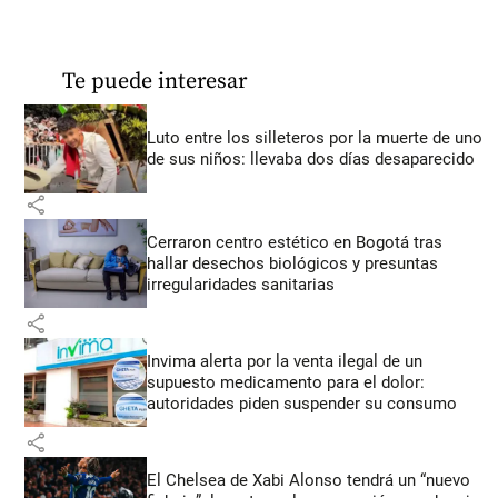
Te puede interesar
Luto entre los silleteros por la muerte de uno
de sus niños: llevaba dos días desaparecido
share
Cerraron centro estético en Bogotá tras
hallar desechos biológicos y presuntas
irregularidades sanitarias
share
Invima alerta por la venta ilegal de un
supuesto medicamento para el dolor:
autoridades piden suspender su consumo
share
El Chelsea de Xabi Alonso tendrá un “nuevo