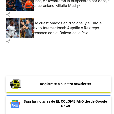
fichaje”: levantaron la suspensión por dopaje
al ucraniano Mijailo Mudryk
share
De cuestionados en Nacional y el DIM al
éxito internacional: Asprilla y Restrepo
renacen con el Bolívar de la Paz
share
Regístrate a nuestro newsletter
Siga las noticias de EL COLOMBIANO desde Google
News