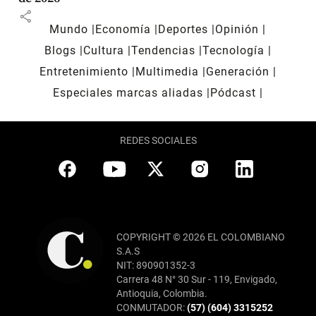
share
Mundo
Economía
Deportes
Opinión
Blogs
Cultura
Tendencias
Tecnología
Entretenimiento
Multimedia
Generación
Especiales marcas aliadas
Pódcast
REDES SOCIALES
COPYRIGHT © 2026 EL COLOMBIANO
S.A.S
NIT: 890901352-3
Carrera 48 N° 30 Sur - 119, Envigado,
Antioquia, Colombia.
CONMUTADOR:
(57) (604) 3315252