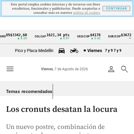
Este portal emplea cookies internas y de terceros con fines
estadísticos, funcionales y publicitarios. Puede aceptarlas o
CONTINUAR
consultar más en nuestra
politica de cookies
US$3342,60
1621,34 pts
$4178
$3672
RO
COLCAP
USD/COP
EUR/COP
Cintillo
▲ 8.20
▲ 0.67
▲ 0.42
—
de
Pico y Placa Medellín
Viernes
7 y 9
7 y 9
indicadores
económicos
menu
person
search
Viernes
, 7 de Agosto de 2026
Colombia
Temas recomendados
Los cronuts desatan la locura
Un nuevo postre, combinación de