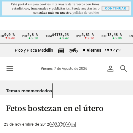
Este portal emplea cookies internas y de terceros con fines
estadísticos, funcionales y publicitarios. Puede aceptarlas o
CONTINUAR
consultar más en nuestra
politica de cookies
9,9 %
2,8 %
$4178,23
5,81 %
12,48 %
O
PIB
TRM
IPC
DTF
UVR
Cintillo
▼ 0.30
▲ 0.10
▲ 0.42
▼ 0.12
▲ 0.05
de
Pico y Placa Medellín
Viernes
7 y 9
7 y 9
indicadores
económicos
menu
person
search
Viernes
, 7 de Agosto de 2026
Colombia
Temas recomendados
Fetos bostezan en el útero
23 de noviembre de 2012