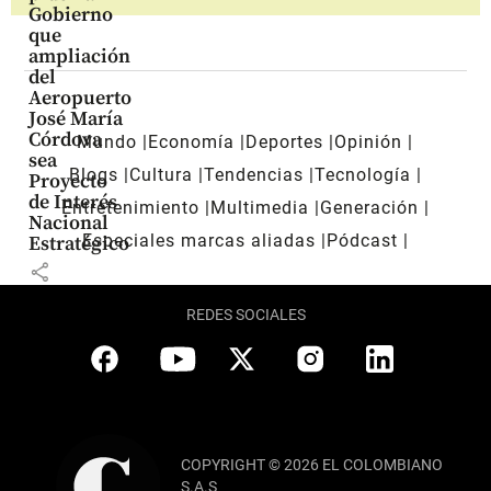
Gobierno
que
ampliación
del
Aeropuerto
José María
Córdova
Mundo
Economía
Deportes
Opinión
sea
Blogs
Cultura
Tendencias
Tecnología
Proyecto
de Interés
Entretenimiento
Multimedia
Generación
Nacional
Especiales marcas aliadas
Pódcast
Estratégico
share
REDES SOCIALES
COPYRIGHT © 2026 EL COLOMBIANO
S.A.S