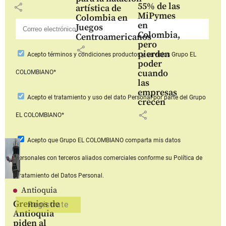
55% de las
share
artística de
MiPymes
Colombia en
en
Juegos
Colombia,
Centroamericanos
pero
share
pierden
Acepto
términos y condiciones productos y servicios
Grupo EL
poder
cuando
COLOMBIANO*
las
empresas
Acepto
el tratamiento y uso del dato Personal
por parte del Grupo
crecen
share
EL COLOMBIANO*
Acepto que Grupo EL COLOMBIANO
comparta mis datos
personales con terceros aliados comerciales
conforme su Política de
Tratamiento del Datos Personal.
Antioquia
Gremios de
Antioquia
piden al