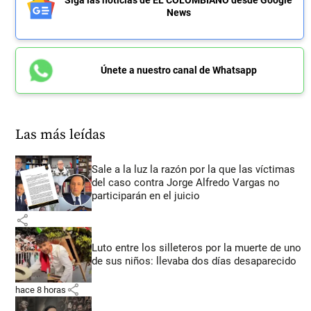
Siga las noticias de EL COLOMBIANO desde Google
News
Únete a nuestro canal de Whatsapp
Las más leídas
Sale a la luz la razón por la que las víctimas
del caso contra Jorge Alfredo Vargas no
participarán en el juicio
share
Luto entre los silleteros por la muerte de uno
de sus niños: llevaba dos días desaparecido
share
hace 8 horas