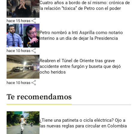
Cuatro años a bordo de sí mismo: crónica de
la relación “tóxica” de Petro con el poder
share
hace 15 horas
Petro nombró a Inti Asprilla como notario
interino a un día de dejar la Presidencia
share
hace 10 horas
Reabren el Túnel de Oriente tras grave
accidente entre furgón y buseta que dejó
ocho heridos
share
hace 10 horas
Te recomendamos
¿Tiene una patineta o cicla eléctrica? Ojo a
las nuevas reglas para circular en Colombia