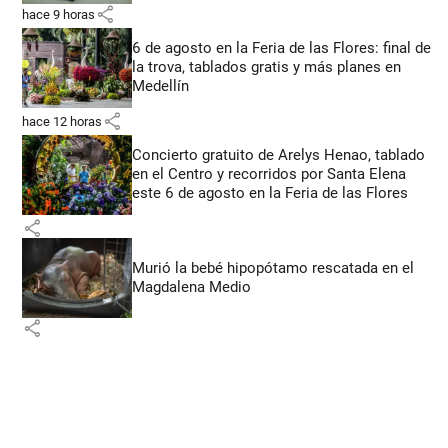
share
hace 9 horas
6 de agosto en la Feria de las Flores: final de
la trova, tablados gratis y más planes en
Medellín
share
hace 12 horas
Concierto gratuito de Arelys Henao, tablado
en el Centro y recorridos por Santa Elena
este 6 de agosto en la Feria de las Flores
share
Murió la bebé hipopótamo rescatada en el
Magdalena Medio
share