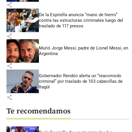
share
De la Espriella anuncia “mano de hierro”
contra las estructuras criminales luego del
traslado de 117 presos
share
Murió Jorge Messi, padre de Lionel Messi, en
Argentina
share
Gobernador Rendón alerta un “reacomodo
criminal” por traslado de 103 cabecillas de
Itagüí
share
Te recomendamos