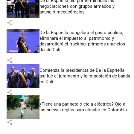
De la Espriella dio por terminadas las
negociaciones con grupos armados y
anunció megacárceles
share
De la Espriella congelará el gasto público,
eliminará el impuesto al patrimonio y
desarrollará el fracking: primeros anuncios
desde Cali
share
Comienza la presidencia de De la Espriella:
así fue el juramento y la imposición de banda
en Cali
share
¿Tiene una patineta o cicla eléctrica? Ojo a
las nuevas reglas para circular en Colombia
share