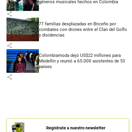
géneros musicales hechos en Colombia
share
77 familias desplazadas en Briceño por
combates con drones entre el Clan del Golfo
y disidencias
share
Colombiamoda dejó US$22 millones para
Medellín y reunió a 65.000 asistentes de 53
países
share
Regístrate a nuestro newsletter