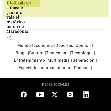
Dios’ sale a
subasta:
¿cuánto
vale el
histórico
balón de
Maradona?
share
Mundo
Economía
Deportes
Opinión
Blogs
Cultura
Tendencias
Tecnología
Entretenimiento
Multimedia
Generación
Especiales marcas aliadas
Pódcast
REDES SOCIALES