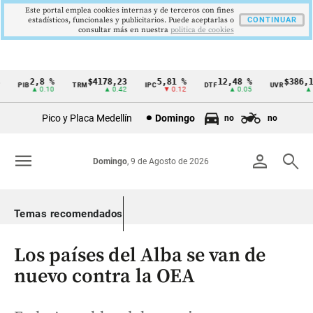
Este portal emplea cookies internas y de terceros con fines
estadísticos, funcionales y publicitarios. Puede aceptarlas o
CONTINUAR
consultar más en nuestra
politica de cookies
2,8 %
$4178,23
5,81 %
12,48 %
$386,127
PIB
TRM
IPC
DTF
UVR
Cintillo
▲ 0.10
▲ 0.42
▼ 0.12
▲ 0.05
▲ 0.
de
Pico y Placa Medellín
Domingo
no
no
indicadores
económicos
menu
person
search
Domingo
, 9 de Agosto de 2026
Colombia
Temas recomendados
Los países del Alba se van de
nuevo contra la OEA