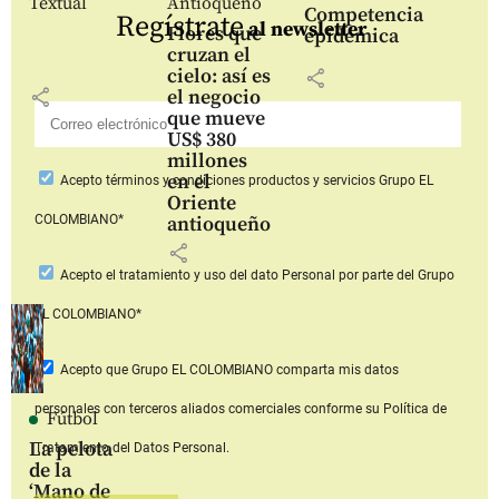
Textual
Antioqueño
Competencia
Regístrate
al newsletter
Flores que
epidémica
cruzan el
cielo: así es
share
share
el negocio
que mueve
US$ 380
millones
en el
Acepto
términos y condiciones productos y servicios
Grupo EL
Oriente
COLOMBIANO*
antioqueño
share
Acepto
el tratamiento y uso del dato Personal
por parte del Grupo
EL COLOMBIANO*
Acepto que Grupo EL COLOMBIANO
comparta mis datos
personales con terceros aliados comerciales
conforme su Política de
Fútbol
La pelota
Tratamiento del Datos Personal.
de la
‘Mano de