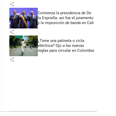
primeros anuncios desde Cali
share
Comienza la presidencia de De
la Espriella: así fue el juramento
y la imposición de banda en Cali
share
¿Tiene una patineta o cicla
eléctrica? Ojo a las nuevas
reglas para circular en Colombia
share