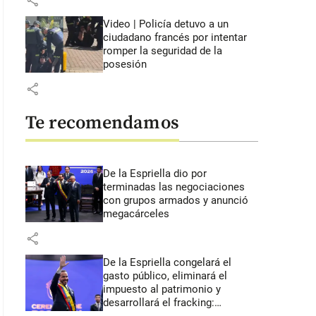
share
Video | Policía detuvo a un
ciudadano francés por intentar
romper la seguridad de la
posesión
share
Te recomendamos
De la Espriella dio por
terminadas las negociaciones
con grupos armados y anunció
megacárceles
share
De la Espriella congelará el
gasto público, eliminará el
impuesto al patrimonio y
desarrollará el fracking: