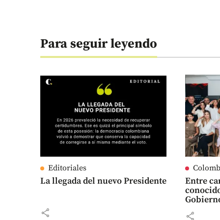
Para seguir leyendo
Editoriales
Colomb
La llegada del nuevo Presidente
Entre ca
conocido
Gobiern
share
share