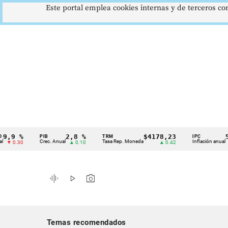
Este portal emplea cookies internas y de terceros con
 %
2,8 %
$4178,23
5,81
PIB
TRM
IPC
Cintillo
Crec. Anual
Tasa Rep. Moneda
Inflación anual
.30
▲ 0.10
▲ 0.42
▼ 0.
de
indicadores
graphic_eq
play_arrow
photo_camera
económicos
Colombia
Temas recomendados