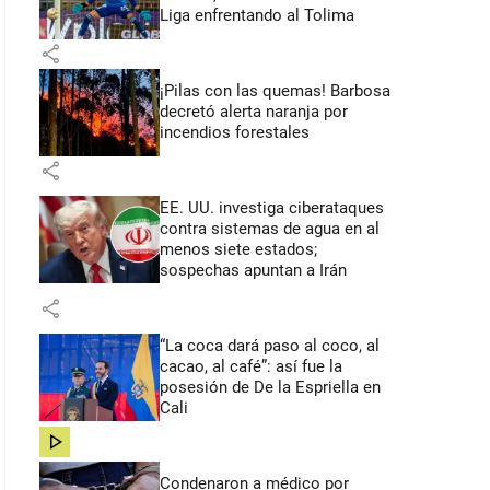
Liga enfrentando al Tolima
share
¡Pilas con las quemas! Barbosa
decretó alerta naranja por
incendios forestales
share
EE. UU. investiga ciberataques
contra sistemas de agua en al
menos siete estados;
sospechas apuntan a Irán
share
“La coca dará paso al coco, al
cacao, al café”: así fue la
posesión de De la Espriella en
Cali
share
Condenaron a médico por