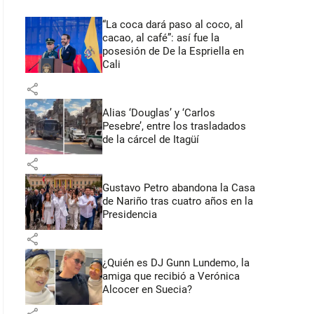
“La coca dará paso al coco, al
cacao, al café”: así fue la
posesión de De la Espriella en
Cali
share
Alias ‘Douglas’ y ‘Carlos
Pesebre’, entre los trasladados
de la cárcel de Itagüí
share
Gustavo Petro abandona la Casa
de Nariño tras cuatro años en la
Presidencia
share
¿Quién es DJ Gunn Lundemo, la
amiga que recibió a Verónica
Alcocer en Suecia?