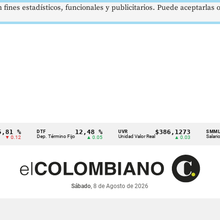
 fines estadísticos, funcionales y publicitarios. Puede aceptarlas
 %
12,48 %
$386,1273
DTF
UVR
SMMLV
Dep. Término Fijo
Unidad Valor Real
Salario Mínim
12
▲ 0.05
▲ 0.03
Sábado
, 8 de Agosto de 2026