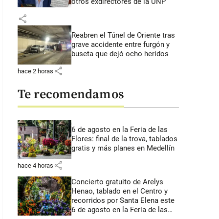
otros exdirectores de la UNP
share
Reabren el Túnel de Oriente tras
grave accidente entre furgón y
buseta que dejó ocho heridos
share
hace 2 horas
Te recomendamos
6 de agosto en la Feria de las
Flores: final de la trova, tablados
gratis y más planes en Medellín
share
hace 4 horas
Concierto gratuito de Arelys
Henao, tablado en el Centro y
recorridos por Santa Elena este
6 de agosto en la Feria de las