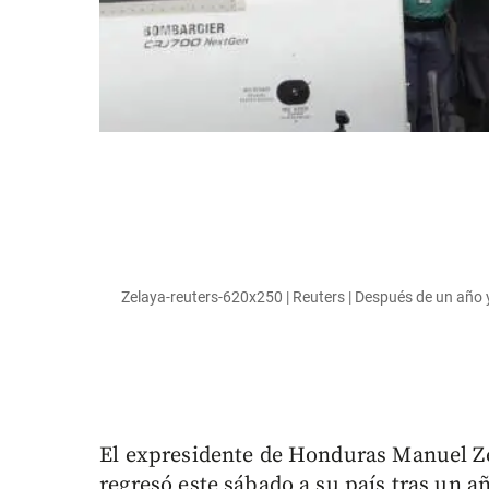
Zelaya-reuters-620x250 | Reuters | Después de un año 
El expresidente de Honduras Manuel Zel
regresó este sábado a su país tras un a