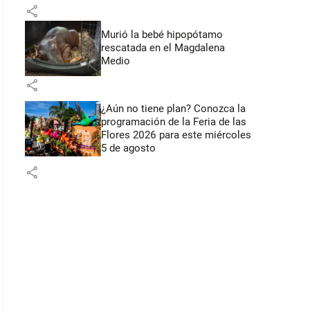
Flores
share
Murió la bebé hipopótamo
rescatada en el Magdalena
Medio
share
¿Aún no tiene plan? Conozca la
programación de la Feria de las
Flores 2026 para este miércoles
5 de agosto
share