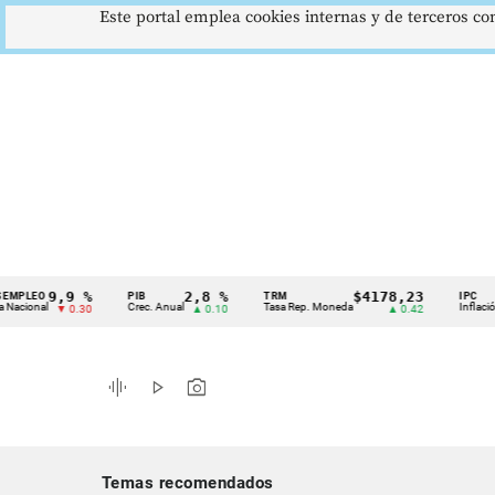
Este portal emplea cookies internas y de terceros con
9,9 %
2,8 %
$4178,23
O
PIB
TRM
IPC
Cintillo
al
Crec. Anual
Tasa Rep. Moneda
Inflación anual
▼ 0.30
▲ 0.10
▲ 0.42
de
indicadores
graphic_eq
play_arrow
photo_camera
económicos
Colombia
Temas recomendados