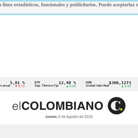
 fines estadísticos, funcionales y publicitarios. Puede aceptarlas
5,81 %
12,48 %
$386,1273
DTF
UVR
SMML
Dep. Término Fijo
Unidad Valor Real
Salari
▼ 0.12
▲ 0.05
▲ 0.03
Jueves
, 6 de Agosto de 2026