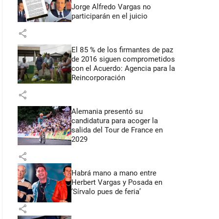
Jorge Alfredo Vargas no
participarán en el juicio
share
El 85 % de los firmantes de paz
de 2016 siguen comprometidos
con el Acuerdo: Agencia para la
Reincorporación
share
Alemania presentó su
candidatura para acoger la
salida del Tour de France en
2029
share
Habrá mano a mano entre
Herbert Vargas y Posada en
‘Sírvalo pues de feria’
share