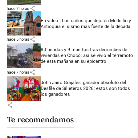
share
hace 7 horas
En video | Los daños que dejó en Medellín y
Antioquia el sismo más fuerte de la década
share
hace 5 horas
80 heridos y 9 muertos tras derrumbes de
viviendas en Chocó: así se vivió el terremoto
de esta mañana en su epicentro
share
hace 7 horas
John Jairo Grajales, ganador absoluto del
Desfile de Silleteros 2026: estos son todos
los ganadores
share
Te recomendamos