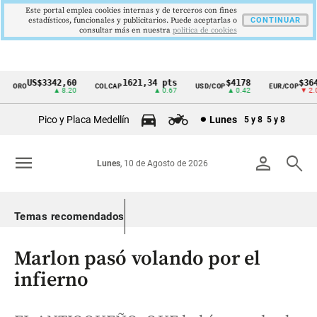
Este portal emplea cookies internas y de terceros con fines
estadísticos, funcionales y publicitarios. Puede aceptarlas o
CONTINUAR
consultar más en nuestra
politica de cookies
US$3342,60
1621,34 pts
$4178
$3647
ORO
COLCAP
USD/COP
EUR/COP
Cintillo
▲ 8.20
▲ 0.67
▲ 0.42
▼ 2.00
de
Pico y Placa Medellín
Lunes
5 y 8
5 y 8
indicadores
económicos
menu
person
search
Lunes
, 10 de Agosto de 2026
Colombia
Temas recomendados
Marlon pasó volando por el
infierno