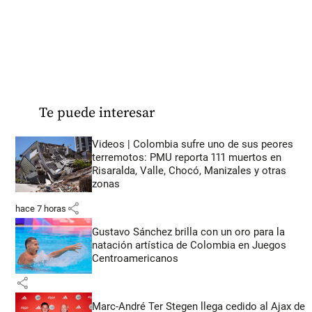
Te puede interesar
Videos | Colombia sufre uno de sus peores
terremotos: PMU reporta 111 muertos en
Risaralda, Valle, Chocó, Manizales y otras
zonas
share
hace 7 horas
Gustavo Sánchez brilla con un oro para la
natación artística de Colombia en Juegos
Centroamericanos
share
Marc-André Ter Stegen llega cedido al Ajax de