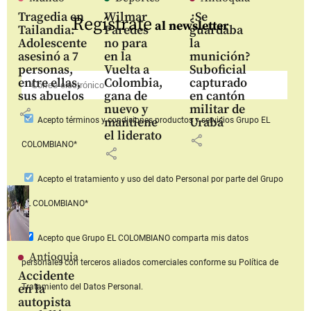
Tragedia en
Wilmar
¿Se
Regístrate
al newsletter
Tailandia:
Paredes
guardaba
Adolescente
no para
la
asesinó a 7
en la
munición?
personas,
Vuelta a
Suboficial
entre ellas,
Colombia,
capturado
sus abuelos
gana de
en cantón
nuevo y
militar de
share
mantiene
Urabá
Acepto
términos y condiciones productos y servicios
Grupo EL
el liderato
share
COLOMBIANO*
share
Acepto
el tratamiento y uso del dato Personal
por parte del Grupo
EL COLOMBIANO*
Acepto que Grupo EL COLOMBIANO
comparta mis datos
Antioquia
personales con terceros aliados comerciales
conforme su Política de
Accidente
en la
Tratamiento del Datos Personal.
autopista