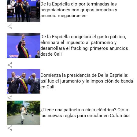
De la Espriella dio por terminadas las
negociaciones con grupos armados y
anunció megacárceles
share
De la Espriella congelará el gasto público,
eliminará el impuesto al patrimonio y
desarrollará el fracking: primeros anuncios
desde Cali
share
Comienza la presidencia de De la Espriella:
así fue el juramento y la imposición de banda
en Cali
share
¿Tiene una patineta o cicla eléctrica? Ojo a
las nuevas reglas para circular en Colombia
share