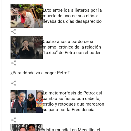
Luto entre los silleteros por la
muerte de uno de sus niños:
llevaba dos días desaparecido
share
Cuatro años a bordo de sí
mismo: crónica de la relación
“tóxica” de Petro con el poder
share
¿Para dónde va a coger Petro?
share
La metamorfosis de Petro: así
cambió su físico con cabello,
estilo y retoques que marcaron
su paso por la Presidencia
share
Visita mundial en Medellín: el