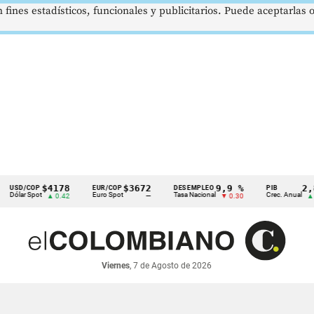
 fines estadísticos, funcionales y publicitarios. Puede aceptarlas
$4178
$3672
9,9 %
2,8 %
/COP
EUR/COP
DESEMPLEO
PIB
r Spot
Euro Spot
Tasa Nacional
Crec. Anual
▲ 0.42
—
▼ 0.30
▲ 0.10
Viernes
, 7 de Agosto de 2026