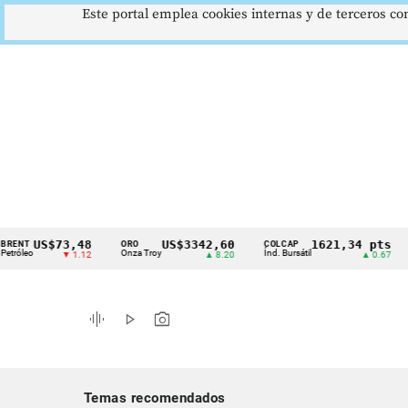
Este portal emplea cookies internas y de terceros con
US$73,48
US$3342,60
1621,34 pts
ORO
COLCAP
USD
Cintillo
o
Onza Troy
Índ. Bursátil
Dóla
▼ 1.12
▲ 8.20
▲ 0.67
de
indicadores
graphic_eq
play_arrow
photo_camera
económicos
Colombia
Temas recomendados