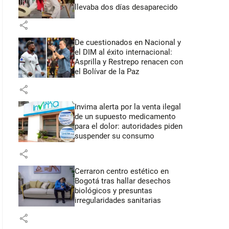
llevaba dos días desaparecido
share
De cuestionados en Nacional y
el DIM al éxito internacional:
Asprilla y Restrepo renacen con
el Bolívar de la Paz
share
Invima alerta por la venta ilegal
de un supuesto medicamento
para el dolor: autoridades piden
suspender su consumo
share
Cerraron centro estético en
Bogotá tras hallar desechos
biológicos y presuntas
irregularidades sanitarias
share