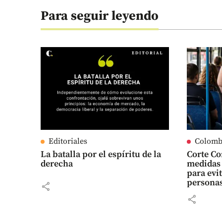
Para seguir leyendo
Editoriales
Colomb
La batalla por el espíritu de la
Corte Co
derecha
medidas 
para evi
persona
share
share