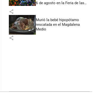
6 de agosto en la Feria de las
Flores
share
Murió la bebé hipopótamo
rescatada en el Magdalena
Medio
share