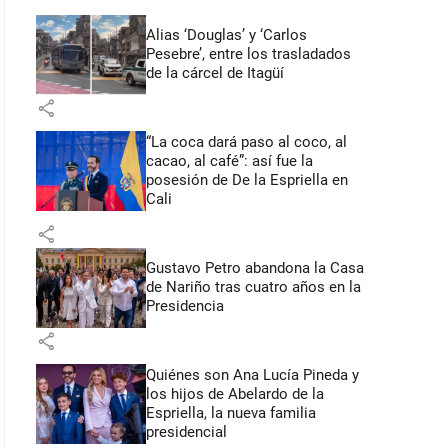
Alias ‘Douglas’ y ‘Carlos
Pesebre’, entre los trasladados
de la cárcel de Itagüí
share
“La coca dará paso al coco, al
cacao, al café”: así fue la
posesión de De la Espriella en
Cali
share
Gustavo Petro abandona la Casa
de Nariño tras cuatro años en la
Presidencia
share
Quiénes son Ana Lucía Pineda y
los hijos de Abelardo de la
Espriella, la nueva familia
presidencial