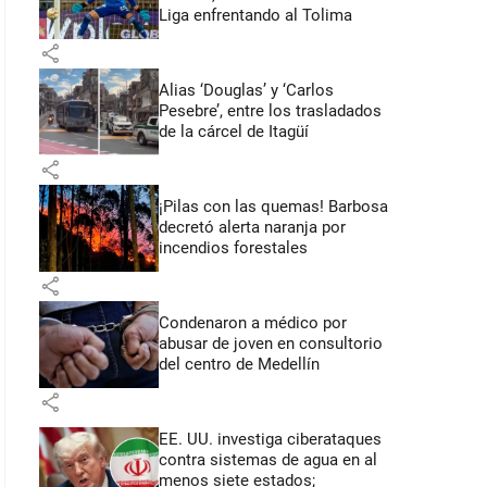
Liga enfrentando al Tolima
share
Alias ‘Douglas’ y ‘Carlos
Pesebre’, entre los trasladados
de la cárcel de Itagüí
share
¡Pilas con las quemas! Barbosa
decretó alerta naranja por
incendios forestales
share
Condenaron a médico por
abusar de joven en consultorio
del centro de Medellín
share
EE. UU. investiga ciberataques
contra sistemas de agua en al
menos siete estados;