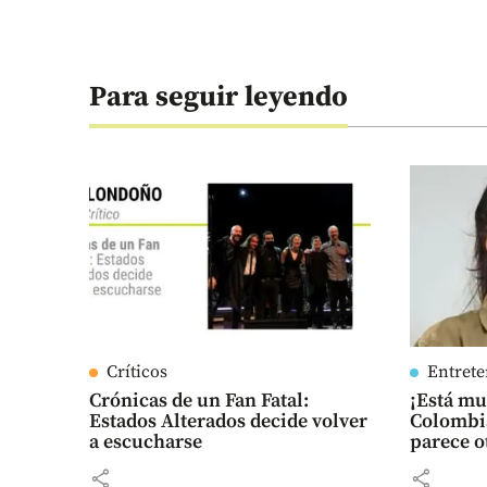
Para seguir leyendo
Críticos
Entret
Crónicas de un Fan Fatal:
¡Está m
Estados Alterados decide volver
Colombia
a escucharse
parece o
share
share