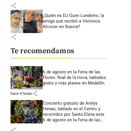
share
¿Quién es DJ Gunn Lundemo, la
amiga que recibió a Verónica
Alcocer en Suecia?
share
Te recomendamos
6 de agosto en la Feria de las
Flores: final de la trova, tablados
gratis y más planes en Medellín
share
hace 4 horas
Concierto gratuito de Arelys
Henao, tablado en el Centro y
recorridos por Santa Elena este
6 de agosto en la Feria de las
Flores
share