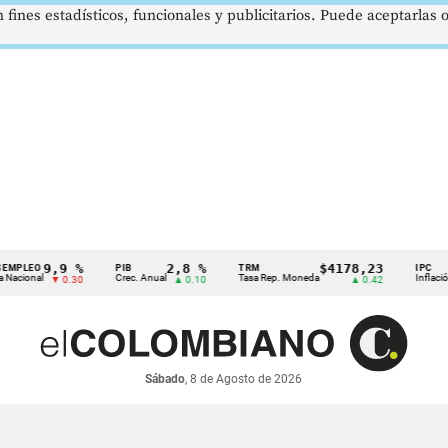
 fines estadísticos, funcionales y publicitarios. Puede aceptarlas
9,9 %
2,8 %
$4178,23
O
PIB
TRM
IPC
l
Crec. Anual
Tasa Rep. Moneda
Inflación anual
▼ 0.30
▲ 0.10
▲ 0.42
Sábado
, 8 de Agosto de 2026