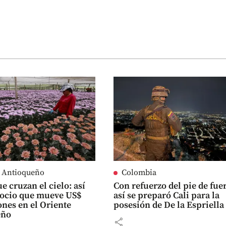
e Antioqueño
Colombia
e cruzan el cielo: así
Con refuerzo del pie de fue
gocio que mueve US$
así se preparó Cali para la
ones en el Oriente
posesión de De la Espriella
eño
share