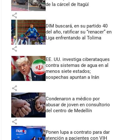
de la cárcel de Itagüí
share
DIM buscará, en su partido 40
del año, ratificar su “renacer” en
Liga enfrentando al Tolima
share
EE. UU. investiga ciberataques
contra sistemas de agua en al
menos siete estados;
sospechas apuntan a Irán
share
Condenaron a médico por
abusar de joven en consultorio
del centro de Medellín
share
Ponen lupa a contrato para dar
atención a pacientes con VIH