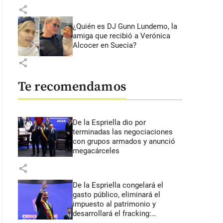
share
¿Quién es DJ Gunn Lundemo, la
amiga que recibió a Verónica
Alcocer en Suecia?
share
Te recomendamos
De la Espriella dio por
terminadas las negociaciones
con grupos armados y anunció
megacárceles
share
De la Espriella congelará el
gasto público, eliminará el
impuesto al patrimonio y
desarrollará el fracking: