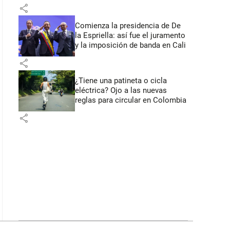
primeros anuncios desde Cali
share
Comienza la presidencia de De
la Espriella: así fue el juramento
y la imposición de banda en Cali
share
¿Tiene una patineta o cicla
eléctrica? Ojo a las nuevas
reglas para circular en Colombia
share