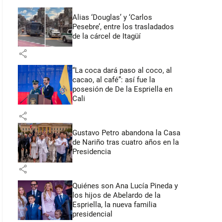
Alias ‘Douglas’ y ‘Carlos
Pesebre’, entre los trasladados
de la cárcel de Itagüí
share
“La coca dará paso al coco, al
cacao, al café”: así fue la
posesión de De la Espriella en
Cali
share
Gustavo Petro abandona la Casa
de Nariño tras cuatro años en la
Presidencia
share
Quiénes son Ana Lucía Pineda y
los hijos de Abelardo de la
Espriella, la nueva familia
presidencial