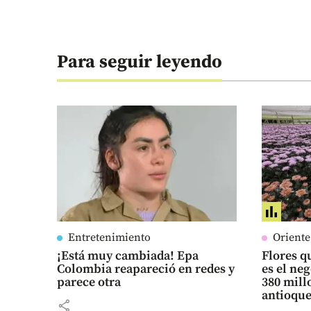
Para seguir leyendo
Entretenimiento
Orient
¡Está muy cambiada! Epa
Flores qu
Colombia reapareció en redes y
es el ne
parece otra
380 mill
antioqu
share