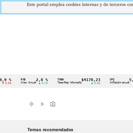
Este portal emplea cookies internas y de terceros con
2,8 %
$4178,23
5,81 %
PIB
TRM
IPC
Cintillo
Crec. Anual
Tasa Rep. Moneda
Inflación anual
▲ 0.10
▲ 0.42
▼ 0.12
de
indicadores
graphic_eq
play_arrow
photo_camera
económicos
Colombia
Temas recomendados