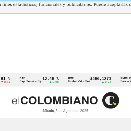
 fines estadísticos, funcionales y publicitarios. Puede aceptarlas
12,48 %
$386,1273
$
DTF
UVR
SMMLV
Dep. Término Fijo
Unidad Valor Real
Salario Mínimo
▲ 0.05
▲ 0.03
Sábado
, 8 de Agosto de 2026