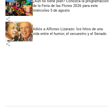
¿Aún no tiene plan? Conozca la programación
de la Feria de las Flores 2026 para este
miércoles 5 de agosto
share
Adiós a Alfonso Lizarazo: los hitos de una
vida entre el humor, el secuestro y el Senado
share