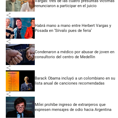
Vargas: tres de las cuatro presuntas víctimas
renunciaron a participar en el juicio
share
Habrá mano a mano entre Herbert Vargas y
Posada en ‘Sírvalo pues de feria’
share
Condenaron a médico por abusar de joven en
consultorio del centro de Medellín
share
Barack Obama incluyó a un colombiano en su
lista anual de canciones recomendadas
share
Milei prohíbe ingreso de extranjeros que
expresen mensajes de odio hacia Argentina