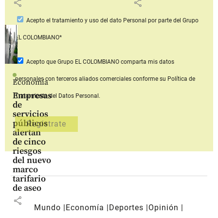
share
share
Acepto
el tratamiento y uso del dato Personal
por parte del Grupo
EL COLOMBIANO*
Acepto que Grupo EL COLOMBIANO
comparta mis datos
personales con terceros aliados comerciales
conforme su Política de
Economía
Empresas
Tratamiento del Datos Personal.
de
servicios
públicos
alertan
de cinco
riesgos
del nuevo
marco
tarifario
de aseo
share
Mundo
Economía
Deportes
Opinión