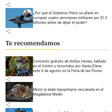
share
¿Por qué el Gobierno Petro se afanó en
comprar cuatro aeronaves militares por $1.5
billones antes de dejar el poder?
share
Te recomendamos
Concierto gratuito de Arelys Henao, tablado
en el Centro y recorridos por Santa Elena
este 6 de agosto en la Feria de las Flores
share
Murió la bebé hipopótamo rescatada en el
Magdalena Medio
share