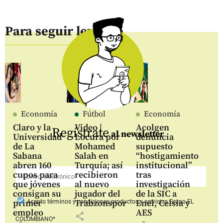
Para seguir leyendo
Economía
Fútbol
Economía
Claro y la
Video |
Acolgen
Regístrate
al newsletter
Universidad
Locura por
denuncia
de La
Mohamed
supuesto
Sabana
Salah en
“hostigamiento
abren 160
Turquía; así
institucional”
cupos para
recibieron
tras
que jóvenes
al nuevo
investigación
consigan su
jugador del
de la SIC a
primer
Trabzonspor
Enel, Celsia y
Acepto
términos y condiciones productos y servicios
Grupo EL
empleo
AES
share
COLOMBIANO*