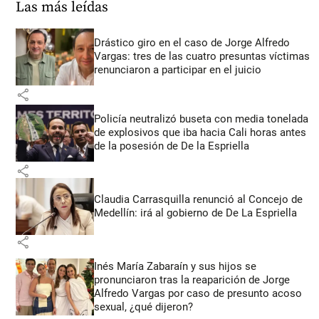
Las más leídas
Drástico giro en el caso de Jorge Alfredo
Vargas: tres de las cuatro presuntas víctimas
renunciaron a participar en el juicio
share
Policía neutralizó buseta con media tonelada
de explosivos que iba hacia Cali horas antes
de la posesión de De la Espriella
share
Claudia Carrasquilla renunció al Concejo de
Medellín: irá al gobierno de De La Espriella
share
Inés María Zabaraín y sus hijos se
pronunciaron tras la reaparición de Jorge
Alfredo Vargas por caso de presunto acoso
sexual, ¿qué dijeron?