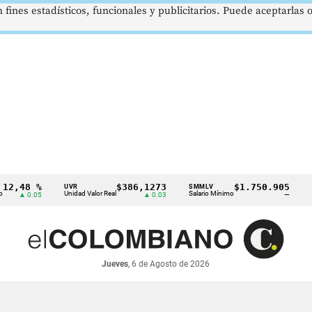
 fines estadísticos, funcionales y publicitarios. Puede aceptarlas
8 %
$386,1273
$1.750.905
UVR
SMMLV
BRENT
Unidad Valor Real
Salario Mínimo
Petróleo
0.05
▲ 0.03
—
Jueves
, 6 de Agosto de 2026