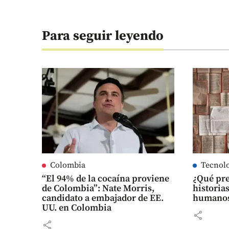
Para seguir leyendo
Colombia
Tecnol
“El 94% de la cocaína proviene
¿Qué pre
de Colombia”: Nate Morris,
historias
candidato a embajador de EE.
humanos?
UU. en Colombia
share
share