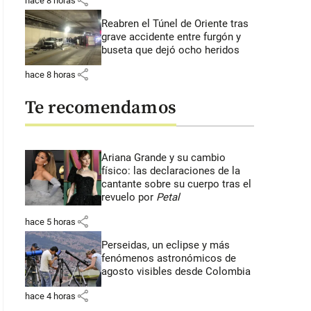
share
hace 8 horas
Reabren el Túnel de Oriente tras
grave accidente entre furgón y
buseta que dejó ocho heridos
share
hace 8 horas
Te recomendamos
Ariana Grande y su cambio
físico: las declaraciones de la
cantante sobre su cuerpo tras el
revuelo por
Petal
share
hace 5 horas
Perseidas, un eclipse y más
fenómenos astronómicos de
agosto visibles desde Colombia
share
hace 4 horas