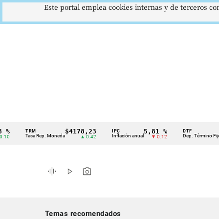
Este portal emplea cookies internas y de terceros con
$4178,23
5,81 %
12,4
TRM
IPC
DTF
Cintillo
Tasa Rep. Moneda
Inflación anual
Dep. Término Fijo
▲ 0.42
▼ 0.12
▲ 
de
indicadores
graphic_eq
play_arrow
photo_camera
económicos
Colombia
Temas recomendados