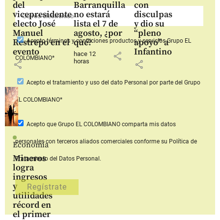
del
Barranquilla
con
vicepresidente
no estará
disculpas
electo José
lista el 7 de
y dio su
Manuel
agosto, ¿por
“pleno
Restrepo en el
qué?
apoyo” a
Acepto
términos y condiciones productos y servicios
Grupo EL
evento
Infantino
hace 12
share
COLOMBIANO*
horas
share
share
Acepto
el tratamiento y uso del dato Personal
por parte del Grupo
EL COLOMBIANO*
Acepto que Grupo EL COLOMBIANO
comparta mis datos
personales con terceros aliados comerciales
conforme su Política de
Economía
Mineros
Tratamiento del Datos Personal.
logra
ingresos
y
utilidades
récord en
el primer