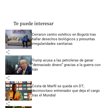
Te puede interesar
Cerraron centro estético en Bogotá tras
hallar desechos biológicos y presuntas
irregularidades sanitarias
share
Trump acusa a las petroleras de ganar
“demasiado dinero” gracias a la guerra con
Irán
share
Costa de Marfil se queda sin DT;
decimoctavo entrenador que deja el cargo
tras el Mundial
share