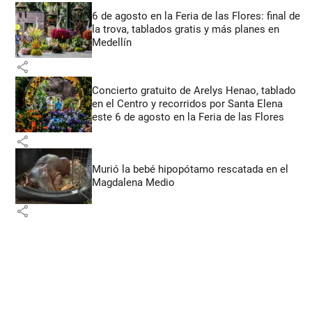
6 de agosto en la Feria de las Flores: final de
la trova, tablados gratis y más planes en
Medellín
share
Concierto gratuito de Arelys Henao, tablado
en el Centro y recorridos por Santa Elena
este 6 de agosto en la Feria de las Flores
share
Murió la bebé hipopótamo rescatada en el
Magdalena Medio
share