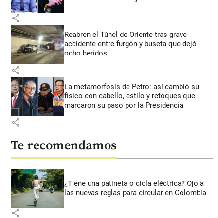
share
Reabren el Túnel de Oriente tras grave
accidente entre furgón y buseta que dejó
ocho heridos
share
La metamorfosis de Petro: así cambió su
físico con cabello, estilo y retoques que
marcaron su paso por la Presidencia
share
Te recomendamos
¿Tiene una patineta o cicla eléctrica? Ojo a
las nuevas reglas para circular en Colombia
share