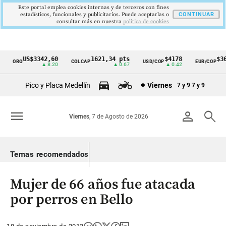
Este portal emplea cookies internas y de terceros con fines
estadísticos, funcionales y publicitarios. Puede aceptarlas o
CONTINUAR
consultar más en nuestra
politica de cookies
US$3342,60
1621,34 pts
$4178
$367
ORO
COLCAP
USD/COP
EUR/COP
Cintillo
▲ 8.20
▲ 0.67
▲ 0.42
de
Pico y Placa Medellín
Viernes
7 y 9
7 y 9
indicadores
económicos
menu
person
search
Viernes
, 7 de Agosto de 2026
Colombia
Temas recomendados
Mujer de 66 años fue atacada
por perros en Bello