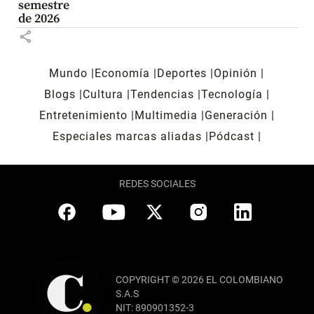
semestre
de 2026
share
Mundo
Economía
Deportes
Opinión
Blogs
Cultura
Tendencias
Tecnología
Entretenimiento
Multimedia
Generación
Especiales marcas aliadas
Pódcast
REDES SOCIALES
COPYRIGHT © 2026 EL COLOMBIANO
S.A.S
NIT: 890901352-3