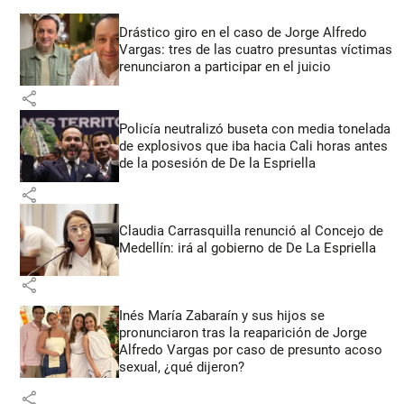
Drástico giro en el caso de Jorge Alfredo
Vargas: tres de las cuatro presuntas víctimas
renunciaron a participar en el juicio
share
Policía neutralizó buseta con media tonelada
de explosivos que iba hacia Cali horas antes
de la posesión de De la Espriella
share
Claudia Carrasquilla renunció al Concejo de
Medellín: irá al gobierno de De La Espriella
share
Inés María Zabaraín y sus hijos se
pronunciaron tras la reaparición de Jorge
Alfredo Vargas por caso de presunto acoso
sexual, ¿qué dijeron?
share