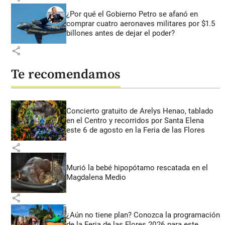
¿Por qué el Gobierno Petro se afanó en
comprar cuatro aeronaves militares por $1.5
billones antes de dejar el poder?
share
Te recomendamos
Concierto gratuito de Arelys Henao, tablado
en el Centro y recorridos por Santa Elena
este 6 de agosto en la Feria de las Flores
share
Murió la bebé hipopótamo rescatada en el
Magdalena Medio
share
¿Aún no tiene plan? Conozca la programación
de la Feria de las Flores 2026 para este