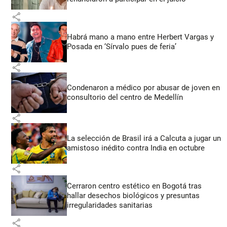
share
Habrá mano a mano entre Herbert Vargas y
Posada en ‘Sírvalo pues de feria’
share
Condenaron a médico por abusar de joven en
consultorio del centro de Medellín
share
La selección de Brasil irá a Calcuta a jugar un
amistoso inédito contra India en octubre
share
Cerraron centro estético en Bogotá tras
hallar desechos biológicos y presuntas
irregularidades sanitarias
share