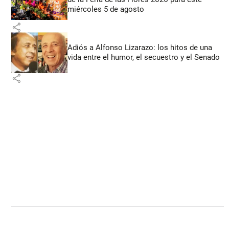
miércoles 5 de agosto
share
Adiós a Alfonso Lizarazo: los hitos de una
vida entre el humor, el secuestro y el Senado
share