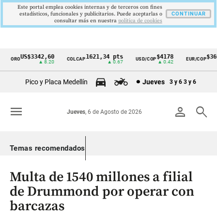
Este portal emplea cookies internas y de terceros con fines
estadísticos, funcionales y publicitarios. Puede aceptarlas o
CONTINUAR
consultar más en nuestra
politica de cookies
US$3342,60
1621,34 pts
$4178
$3697
ORO
COLCAP
USD/COP
EUR/COP
Cintillo
▲ 8.20
▲ 0.67
▲ 0.42
—
de
Pico y Placa Medellín
Jueves
3 y 6
3 y 6
indicadores
económicos
menu
person
search
Jueves
, 6 de Agosto de 2026
Colombia
Temas recomendados
Multa de 1540 millones a filial
de Drummond por operar con
barcazas