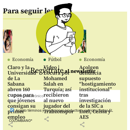
Para seguir leyendo
Economía
Fútbol
Economía
Claro y la
Video |
Acolgen
Regístrate
al newsletter
Universidad
Locura por
denuncia
de La
Mohamed
supuesto
Sabana
Salah en
“hostigamiento
abren 160
Turquía; así
institucional”
cupos para
recibieron
tras
que jóvenes
al nuevo
investigación
consigan su
jugador del
de la SIC a
primer
Trabzonspor
Enel, Celsia y
Acepto
términos y condiciones productos y servicios
Grupo EL
empleo
AES
share
COLOMBIANO*
share
share