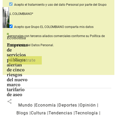
Acepto
el tratamiento y uso del dato Personal
por parte del Grupo
EL COLOMBIANO*
Acepto que Grupo EL COLOMBIANO
comparta mis datos
personales con terceros aliados comerciales
conforme su Política de
Economía
Empresas
Tratamiento del Datos Personal.
de
servicios
públicos
alertan
de cinco
riesgos
del nuevo
marco
tarifario
de aseo
share
Mundo
Economía
Deportes
Opinión
Blogs
Cultura
Tendencias
Tecnología