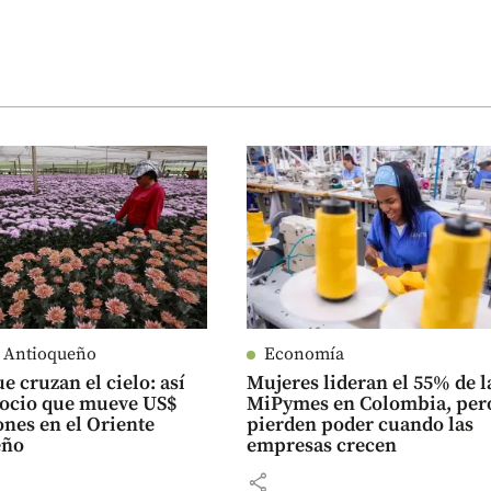
e Antioqueño
Economía
e cruzan el cielo: así
Mujeres lideran el 55% de l
gocio que mueve US$
MiPymes en Colombia, per
ones en el Oriente
pierden poder cuando las
eño
empresas crecen
share