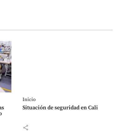
Inicio
as
Situación de seguridad en Cali
o
share