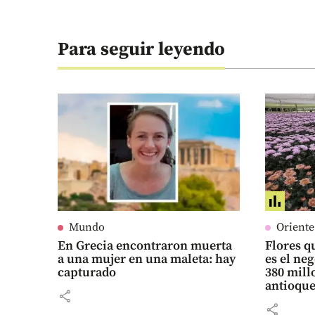
Para seguir leyendo
Mundo
Orient
En Grecia encontraron muerta
Flores qu
a una mujer en una maleta: hay
es el ne
capturado
380 mill
antioqu
share
share