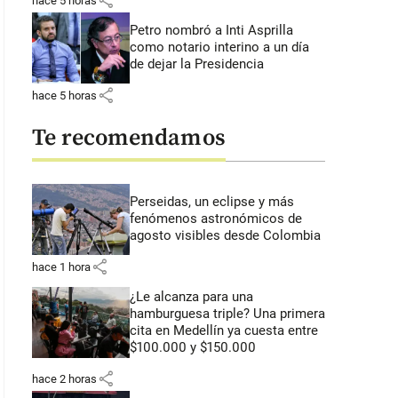
share
hace 5 horas
Petro nombró a Inti Asprilla
como notario interino a un día
de dejar la Presidencia
share
hace 5 horas
Te recomendamos
Perseidas, un eclipse y más
fenómenos astronómicos de
agosto visibles desde Colombia
share
hace 1 hora
¿Le alcanza para una
hamburguesa triple? Una primera
cita en Medellín ya cuesta entre
$100.000 y $150.000
share
hace 2 horas