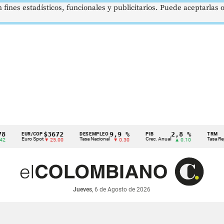
 fines estadísticos, funcionales y publicitarios. Puede aceptarlas
$3672
9,9 %
2,8 %
EUR/COP
DESEMPLEO
PIB
TRM
Euro Spot
Tasa Nacional
Crec. Anual
Tasa Rep. Mon
▼ 25.00
▼ 0.30
▲ 0.10
Jueves
, 6 de Agosto de 2026