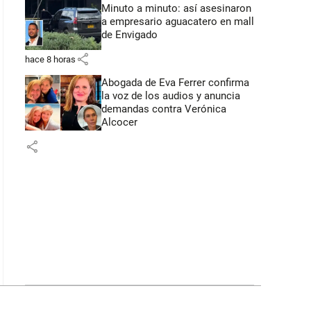
Minuto a minuto: así asesinaron
a empresario aguacatero en mall
de Envigado
share
hace 8 horas
Abogada de Eva Ferrer confirma
la voz de los audios y anuncia
demandas contra Verónica
Alcocer
share