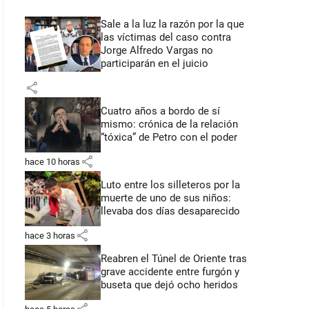
Sale a la luz la razón por la que
las víctimas del caso contra
Jorge Alfredo Vargas no
participarán en el juicio
share
Cuatro años a bordo de sí
mismo: crónica de la relación
“tóxica” de Petro con el poder
share
hace 10 horas
Luto entre los silleteros por la
muerte de uno de sus niños:
llevaba dos días desaparecido
share
hace 3 horas
Reabren el Túnel de Oriente tras
grave accidente entre furgón y
buseta que dejó ocho heridos