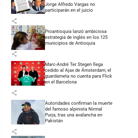
Jorge Alfredo Vargas no
participarán en el juicio
share
Proantioquia lanzó ambiciosa
estrategia de inglés en los 125
municipios de Antioquia
share
Marc-André Ter Stegen llega
cedido al Ajax de Ámsterdam; el
guardameta no cuenta para Flick
en el Barcelona
share
Autoridades confirman la muerte
del famoso alpinista Nirmal
Purja, tras una avalancha en
Pakistán
share