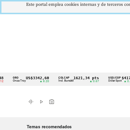
Este portal emplea cookies internas y de terceros con
US$3342,60
1621,34 pts
$4178
ORO
COLCAP
USD/COP
Cintillo
Onza Troy
Índ. Bursátil
Dólar Spot
▲ 8.20
▲ 0.67
▲ 0.42
de
indicadores
graphic_eq
play_arrow
photo_camera
económicos
Colombia
Temas recomendados