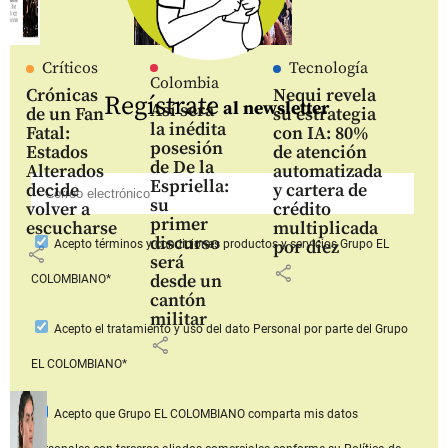
Críticos
Tecnología
Colombia
Crónicas
Nequi revela
Regístrate
al newsletter
Así será
de un Fan
su estrategia
la inédita
Fatal:
con IA: 80%
posesión
Estados
de atención
de De la
Alterados
automatizada
Espriella:
decide
y cartera de
su
volver a
crédito
primer
escucharse
multiplicada
discurso
por diez
Acepto
términos y condiciones productos y servicios
Grupo EL
share
será
share
desde un
COLOMBIANO*
cantón
militar
Acepto
el tratamiento y uso del dato Personal
por parte del Grupo
share
EL COLOMBIANO*
Acepto que Grupo EL COLOMBIANO
comparta mis datos