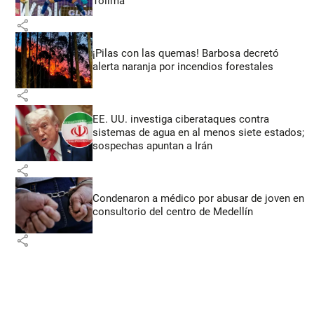
Tolima
share
¡Pilas con las quemas! Barbosa decretó
alerta naranja por incendios forestales
share
EE. UU. investiga ciberataques contra
sistemas de agua en al menos siete estados;
sospechas apuntan a Irán
share
Condenaron a médico por abusar de joven en
consultorio del centro de Medellín
share