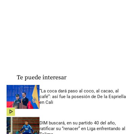
Te puede interesar
“La coca dará paso al coco, al cacao, al
café”: así fue la posesión de De la Espriella
en Cali
share
DIM buscará, en su partido 40 del año,
ratificar su “renacer” en Liga enfrentando al