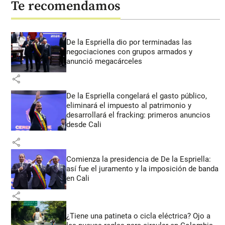
Te recomendamos
De la Espriella dio por terminadas las
negociaciones con grupos armados y
anunció megacárceles
share
De la Espriella congelará el gasto público,
eliminará el impuesto al patrimonio y
desarrollará el fracking: primeros anuncios
desde Cali
share
Comienza la presidencia de De la Espriella:
así fue el juramento y la imposición de banda
en Cali
share
¿Tiene una patineta o cicla eléctrica? Ojo a