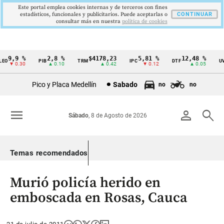
Este portal emplea cookies internas y de terceros con fines
estadísticos, funcionales y publicitarios. Puede aceptarlas o
CONTINUAR
consultar más en nuestra
politica de cookies
9,9 %
2,8 %
$4178,23
5,81 %
12,48 %
O
PIB
TRM
IPC
DTF
UVR
Cintillo
▼ 0.30
▲ 0.10
▲ 0.42
▼ 0.12
▲ 0.05
de
Pico y Placa Medellín
Sabado
no
no
indicadores
económicos
menu
person
search
Sábado
, 8 de Agosto de 2026
Colombia
Temas recomendados
Murió policía herido en
emboscada en Rosas, Cauca