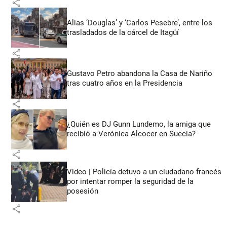
share
Alias ‘Douglas’ y ‘Carlos Pesebre’, entre los
trasladados de la cárcel de Itagüí
share
Gustavo Petro abandona la Casa de Nariño
tras cuatro años en la Presidencia
share
¿Quién es DJ Gunn Lundemo, la amiga que
recibió a Verónica Alcocer en Suecia?
share
Video | Policía detuvo a un ciudadano francés
por intentar romper la seguridad de la
posesión
share