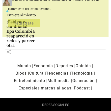
personales con terceros aliados comerciales
conforme su Política de
Tratamiento del Datos Personal.
Entretenimiento
¡Está muy
cambiada!
Epa Colombia
reapareció en
redes y parece
otra
share
Mundo
Economía
Deportes
Opinión
Blogs
Cultura
Tendencias
Tecnología
Entretenimiento
Multimedia
Generación
Especiales marcas aliadas
Pódcast
REDES SOCIALES