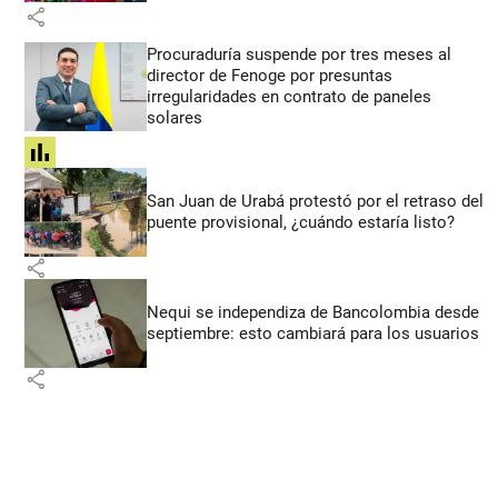
share
Procuraduría suspende por tres meses al
director de Fenoge por presuntas
irregularidades en contrato de paneles
solares
share
San Juan de Urabá protestó por el retraso del
puente provisional, ¿cuándo estaría listo?
share
Nequi se independiza de Bancolombia desde
septiembre: esto cambiará para los usuarios
share