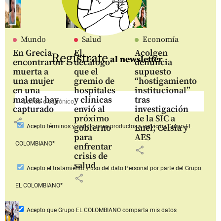
Mundo
Salud
Economía
En Grecia
El
Acolgen
Regístrate
al newsletter
encontraron
decálogo
denuncia
muerta a
que el
supuesto
una mujer
gremio de
“hostigamiento
en una
hospitales
institucional”
maleta: hay
y clínicas
tras
capturado
envió al
investigación
próximo
de la SIC a
share
gobierno
Enel, Celsia y
Acepto
términos y condiciones productos y servicios
Grupo EL
para
AES
COLOMBIANO*
enfrentar
share
crisis de
salud
Acepto
el tratamiento y uso del dato Personal
por parte del Grupo
share
EL COLOMBIANO*
Acepto que Grupo EL COLOMBIANO
comparta mis datos