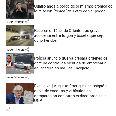
Cuatro años a bordo de sí mismo: crónica de
la relación “tóxica” de Petro con el poder
share
hace 9 horas
Reabren el Túnel de Oriente tras grave
accidente entre furgón y buseta que dejó
ocho heridos
share
hace 4 horas
Policía anunció que ya prepara órdenes de
captura contra los sicarios de empresario
aguacatero en mall de Envigado
share
hace 6 horas
Exclusivo | Augusto Rodríguez se asignó el
doble de escoltas y vehículos en
comparación con otros exdirectores de la
UNP
share