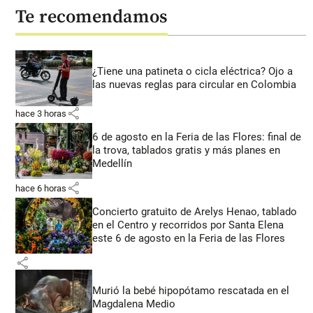
Te recomendamos
¿Tiene una patineta o cicla eléctrica? Ojo a
las nuevas reglas para circular en Colombia
share
hace 3 horas
6 de agosto en la Feria de las Flores: final de
la trova, tablados gratis y más planes en
Medellín
share
hace 6 horas
Concierto gratuito de Arelys Henao, tablado
en el Centro y recorridos por Santa Elena
este 6 de agosto en la Feria de las Flores
share
Murió la bebé hipopótamo rescatada en el
Magdalena Medio