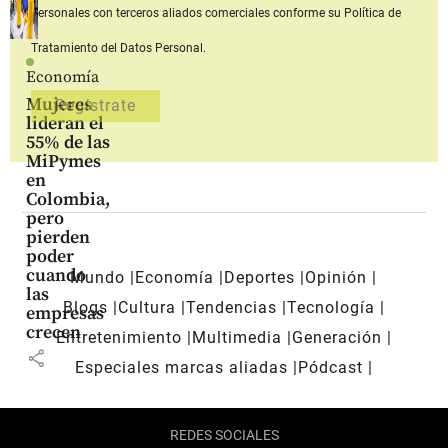
personales con terceros aliados comerciales
conforme su Política de
Tratamiento del Datos Personal.
Economía
Mujeres
lideran el
55% de las
MiPymes
en
Colombia,
pero
pierden
poder
cuando
Mundo
Economía
Deportes
Opinión
las
Blogs
Cultura
Tendencias
Tecnología
empresas
crecen
Entretenimiento
Multimedia
Generación
share
Especiales marcas aliadas
Pódcast
REDES SOCIALES