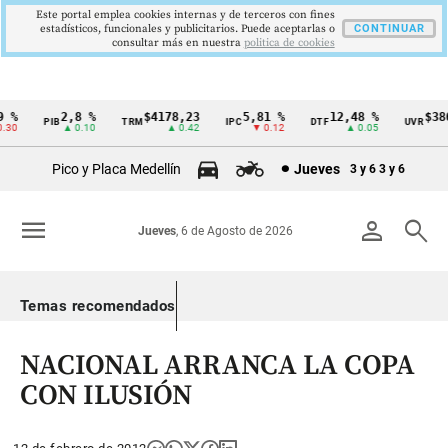
Este portal emplea cookies internas y de terceros con fines
estadísticos, funcionales y publicitarios. Puede aceptarlas o
CONTINUAR
consultar más en nuestra
politica de cookies
%
2,8 %
$4178,23
5,81 %
12,48 %
$386
PIB
TRM
IPC
DTF
UVR
Cintillo
30
▲ 0.10
▲ 0.42
▼ 0.12
▲ 0.05
de
Pico y Placa Medellín
Jueves
3 y 6
3 y 6
indicadores
económicos
menu
person
search
Jueves
, 6 de Agosto de 2026
Colombia
Temas recomendados
NACIONAL ARRANCA LA COPA
CON ILUSIÓN