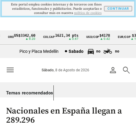
Este portal emplea cookies internas y de terceros con fines
estadísticos, funcionales y publicitarios. Puede aceptarlas o
CONTINUAR
consultar más en nuestra
politica de cookies
US$3342,60
1621,34 pts
$4178
$36
ORO
COLCAP
USD/COP
EUR/COP
Cintillo
▲ 8.20
▲ 0.67
▲ 0.42
▲ 10.
de
Pico y Placa Medellín
Sabado
no
no
indicadores
económicos
menu
person
search
Sábado
, 8 de Agosto de 2026
Colombia
Temas recomendados
Nacionales en España llegan a
289.296