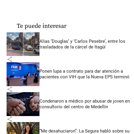
Te puede interesar
Alias ‘Douglas’ y ‘Carlos Pesebre’, entre los
trasladados de la cárcel de Itagüí
share
Ponen lupa a contrato para dar atención a
pacientes con VIH que la Nueva EPS terminó
share
Condenaron a médico por abusar de joven en
consultorio del centro de Medellín
share
“Me desahuciaron”: La Segura habló sobre su