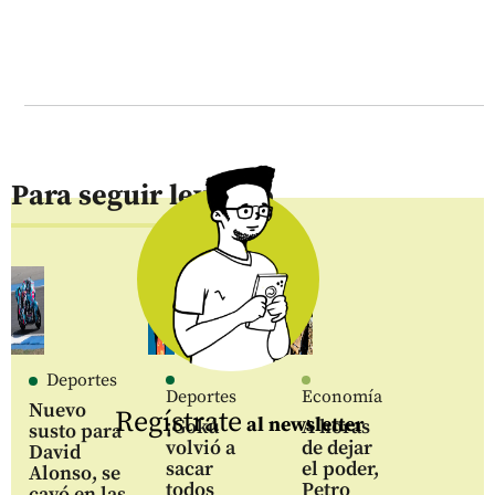
Para seguir leyendo
Deportes
Deportes
Economía
Nuevo
Regístrate
al newsletter
¡Gokú
A horas
susto para
volvió a
de dejar
David
sacar
el poder,
Alonso, se
todos
Petro
cayó en las