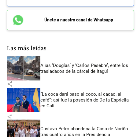
Únete a nuestro canal de Whatsapp
Las más leídas
Alias ‘Douglas’ y ‘Carlos Pesebre’, entre los
trasladados de la cárcel de Itagüí
share
“La coca dará paso al coco, al cacao, al
café”: así fue la posesión de De la Espriella
en Cali
share
Gustavo Petro abandona la Casa de Nariño
tras cuatro años en la Presidencia