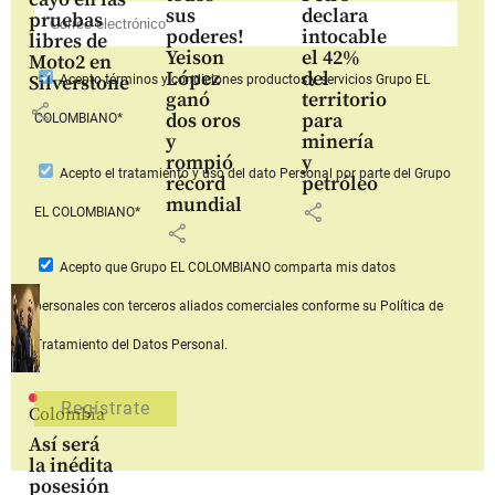
sus
declara
pruebas
poderes!
intocable
libres de
Yeison
el 42%
Moto2 en
López
del
Silverstone
Acepto
términos y condiciones productos y servicios
Grupo EL
ganó
territorio
share
dos oros
para
COLOMBIANO*
y
minería
rompió
y
Acepto
el tratamiento y uso del dato Personal
por parte del Grupo
récord
petróleo
mundial
share
EL COLOMBIANO*
share
Acepto que Grupo EL COLOMBIANO
comparta mis datos
personales con terceros aliados comerciales
conforme su Política de
Tratamiento del Datos Personal.
Colombia
Así será
la inédita
posesión