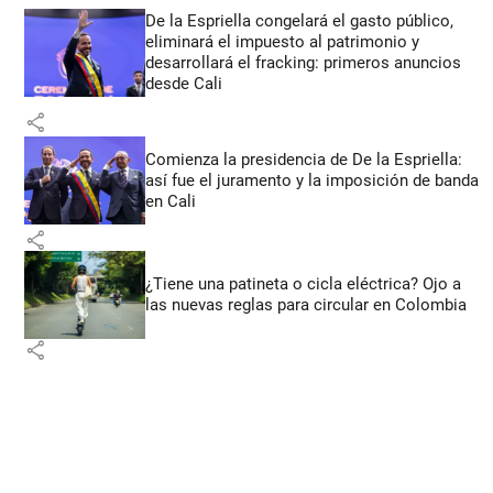
De la Espriella congelará el gasto público,
eliminará el impuesto al patrimonio y
desarrollará el fracking: primeros anuncios
desde Cali
share
Comienza la presidencia de De la Espriella:
así fue el juramento y la imposición de banda
en Cali
share
¿Tiene una patineta o cicla eléctrica? Ojo a
las nuevas reglas para circular en Colombia
share