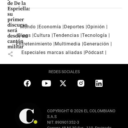
de De la
Espriella:
su
primer
discurso
Mundo
Economía
Deportes
Opinión
será
Blogs
Cultura
Tendencias
Tecnología
desde un
cantón
Entretenimiento
Multimedia
Generación
militar
Especiales marcas aliadas
Pódcast
share
REDES SOCIALES
COPYRIGHT © 2026 EL COLOMBIANO
S.A.S
NIT: 890901352-3
Carrera 48 N° 30 Sur - 119, Envigado,