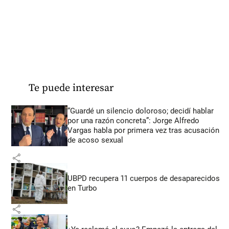
Te puede interesar
“Guardé un silencio doloroso; decidí hablar
por una razón concreta”: Jorge Alfredo
Vargas habla por primera vez tras acusación
de acoso sexual
share
UBPD recupera 11 cuerpos de desaparecidos
en Turbo
share