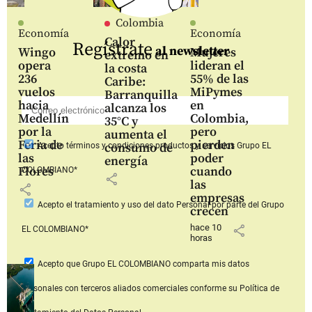
Colombia
Economía
Economía
Calor
Regístrate
al newsletter
Wingo
Mujeres
extremo en
opera
lideran el
la costa
236
55% de las
Caribe:
vuelos
MiPymes
Barranquilla
hacia
en
alcanza los
Medellín
Colombia,
35°C y
por la
pero
aumenta el
Feria de
pierden
consumo de
Acepto
términos y condiciones productos y servicios
Grupo EL
las
poder
energía
Flores
cuando
COLOMBIANO*
share
las
share
empresas
Acepto
el tratamiento y uso del dato Personal
por parte del Grupo
crecen
hace 10
share
EL COLOMBIANO*
horas
Acepto que Grupo EL COLOMBIANO
comparta mis datos
personales con terceros aliados comerciales
conforme su Política de