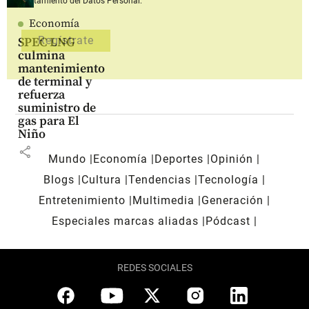
Tratamiento del Datos Personal.
Economía
SPEC LNG
culmina
mantenimiento
de terminal y
refuerza
suministro de
gas para El
Niño
share
Mundo
Economía
Deportes
Opinión
Blogs
Cultura
Tendencias
Tecnología
Entretenimiento
Multimedia
Generación
Especiales marcas aliadas
Pódcast
REDES SOCIALES