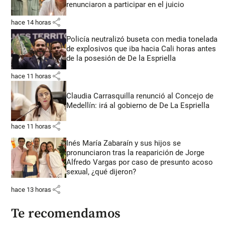
renunciaron a participar en el juicio
share
hace 14 horas
Policía neutralizó buseta con media tonelada
de explosivos que iba hacia Cali horas antes
de la posesión de De la Espriella
share
hace 11 horas
Claudia Carrasquilla renunció al Concejo de
Medellín: irá al gobierno de De La Espriella
share
hace 11 horas
Inés María Zabaraín y sus hijos se
pronunciaron tras la reaparición de Jorge
Alfredo Vargas por caso de presunto acoso
sexual, ¿qué dijeron?
share
hace 13 horas
Te recomendamos