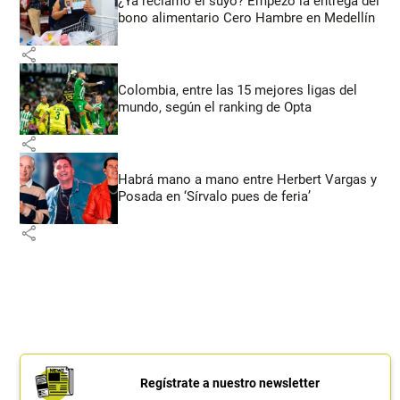
¿Ya reclamó el suyo? Empezó la entrega del
bono alimentario Cero Hambre en Medellín
share
Colombia, entre las 15 mejores ligas del
mundo, según el ranking de Opta
share
Habrá mano a mano entre Herbert Vargas y
Posada en ‘Sírvalo pues de feria’
share
Regístrate a nuestro newsletter