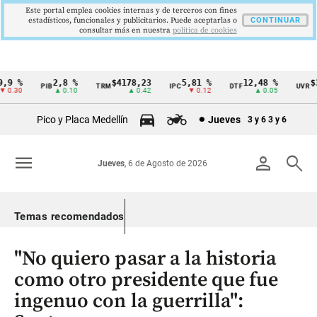
Este portal emplea cookies internas y de terceros con fines
estadísticos, funcionales y publicitarios. Puede aceptarlas o
CONTINUAR
consultar más en nuestra
politica de cookies
9 %
2,8 %
$4178,23
5,81 %
12,48 %
$38
PIB
TRM
IPC
DTF
UVR
Cintillo
0.30
▲ 0.10
▲ 0.42
▼ 0.12
▲ 0.05
de
Pico y Placa Medellín
Jueves
3 y 6
3 y 6
indicadores
económicos
menu
person
search
Jueves
, 6 de Agosto de 2026
Colombia
Temas recomendados
"No quiero pasar a la historia
como otro presidente que fue
ingenuo con la guerrilla":