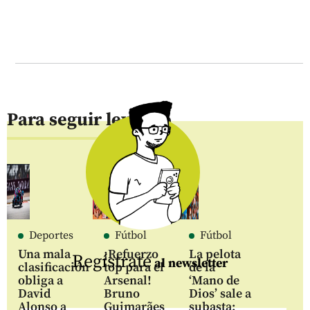
Para seguir leyendo
Deportes
Fútbol
Fútbol
Una mala
¡Refuerzo
La pelota
Regístrate
al newsletter
clasificación
top para el
de la
obliga a
Arsenal!
‘Mano de
David
Bruno
Dios’ sale a
Alonso a
Guimarães
subasta: