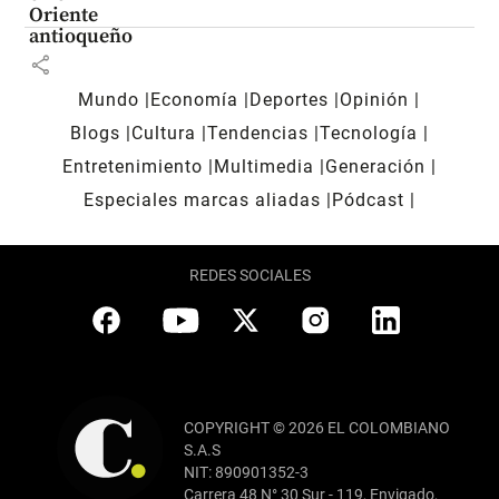
Oriente
antioqueño
share
Mundo
Economía
Deportes
Opinión
Blogs
Cultura
Tendencias
Tecnología
Entretenimiento
Multimedia
Generación
Especiales marcas aliadas
Pódcast
REDES SOCIALES
COPYRIGHT © 2026 EL COLOMBIANO
S.A.S
NIT: 890901352-3
Carrera 48 N° 30 Sur - 119, Envigado,