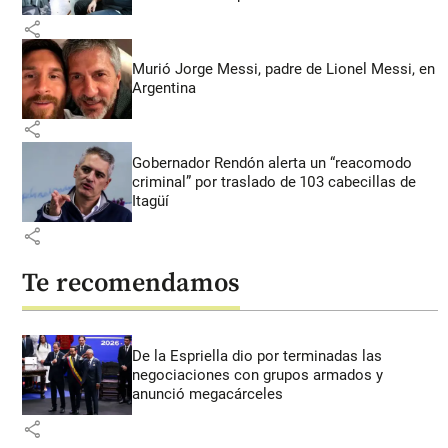
share
Murió Jorge Messi, padre de Lionel Messi, en
Argentina
share
Gobernador Rendón alerta un “reacomodo
criminal” por traslado de 103 cabecillas de
Itagüí
share
Te recomendamos
De la Espriella dio por terminadas las
negociaciones con grupos armados y
anunció megacárceles
share