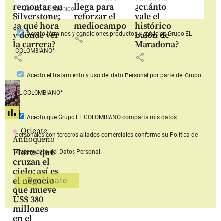
remontar en
llega para
¿cuánto
Silverstone;
reforzar el
vale el
¿a qué hora
mediocampo
histórico
y dónde ver
balón de
Acepto
términos y condiciones productos y servicios
Grupo EL
share
la carrera?
Maradona?
COLOMBIANO*
share
share
Acepto
el tratamiento y uso del dato Personal
por parte del Grupo
EL COLOMBIANO*
Acepto que Grupo EL COLOMBIANO
comparta mis datos
Oriente
personales con terceros aliados comerciales
conforme su Política de
Antioqueño
Flores que
Tratamiento del Datos Personal.
cruzan el
cielo: así es
el negocio
que mueve
US$ 380
millones
en el