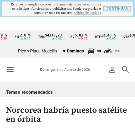
Este portal emplea cookies internas y de terceros con fines
estadísticos, funcionales y publicitarios. Puede aceptarlas o
CONTINUAR
consultar más en nuestra
politica de cookies
 %
2,8 %
$4178,23
5,81 %
12,48 %
$386
PIB
TRM
IPC
DTF
UVR
Cintillo
30
▲ 0.10
▲ 0.42
▼ 0.12
▲ 0.05
de
Pico y Placa Medellín
Domingo
no
no
indicadores
económicos
menu
person
search
Domingo
, 9 de Agosto de 2026
Colombia
Temas recomendados
Norcorea habría puesto satélite
en órbita