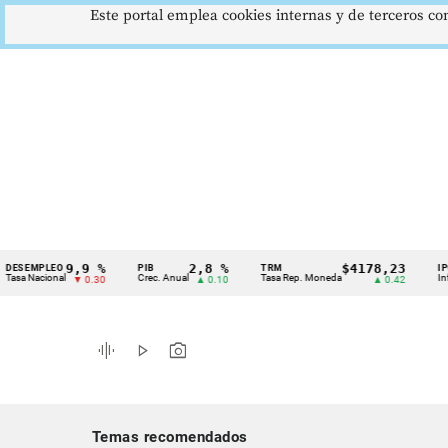
Este portal emplea cookies internas y de terceros con
9,9 %
2,8 %
$4178,23
PLEO
PIB
TRM
IPC
Cintillo
cional
Crec. Anual
Tasa Rep. Moneda
Inflación a
▼ 0.30
▲ 0.10
▲ 0.42
de
indicadores
graphic_eq
play_arrow
photo_camera
económicos
Colombia
Temas recomendados