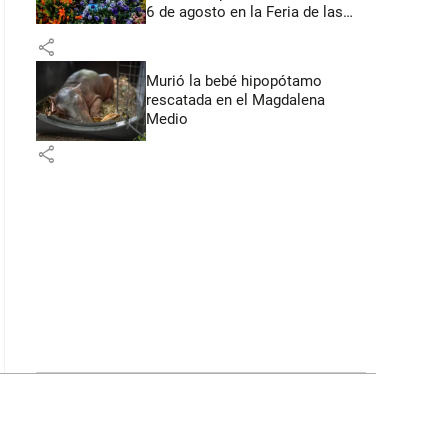
6 de agosto en la Feria de las
Flores
share
Murió la bebé hipopótamo
rescatada en el Magdalena
Medio
share