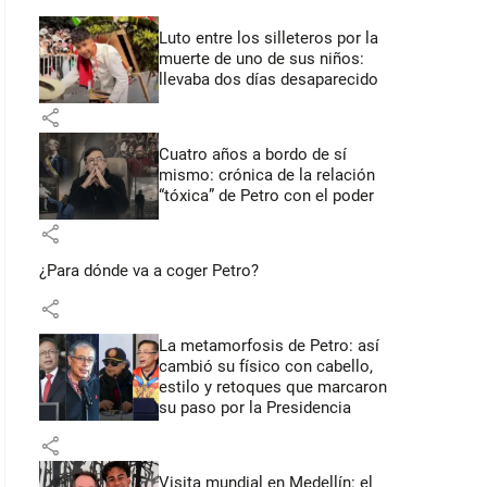
Luto entre los silleteros por la
muerte de uno de sus niños:
llevaba dos días desaparecido
share
Cuatro años a bordo de sí
mismo: crónica de la relación
“tóxica” de Petro con el poder
share
¿Para dónde va a coger Petro?
share
La metamorfosis de Petro: así
cambió su físico con cabello,
estilo y retoques que marcaron
su paso por la Presidencia
share
Visita mundial en Medellín: el