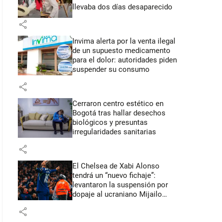
llevaba dos días desaparecido
share
Invima alerta por la venta ilegal
de un supuesto medicamento
para el dolor: autoridades piden
suspender su consumo
share
Cerraron centro estético en
Bogotá tras hallar desechos
biológicos y presuntas
irregularidades sanitarias
share
El Chelsea de Xabi Alonso
tendrá un “nuevo fichaje”:
levantaron la suspensión por
dopaje al ucraniano Mijailo
Mudryk
share