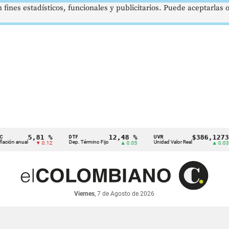
 fines estadísticos, funcionales y publicitarios. Puede aceptarlas
5,81 %
12,48 %
$386,1273
DTF
UVR
S
nual
Dep. Término Fijo
Unidad Valor Real
S
▼ 0.12
▲ 0.05
▲ 0.03
Viernes
, 7 de Agosto de 2026