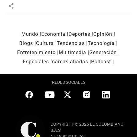
share
Mundo
Economía
Deportes
Opinión
Blogs
Cultura
Tendencias
Tecnología
Entretenimiento
Multimedia
Generación
Especiales marcas aliadas
Pódcast
REDES SOCIALES
COPYRIGHT © 2026 EL COLOMBIANO
S.A.S
NIT: 890901352-3