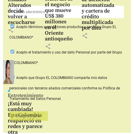
el negocio
Alterados
automatizada
que mueve
decide
y cartera de
US$ 380
volver a
crédito
millones
escucharse
multiplicada
en el
por diez
Acepto
términos y condiciones productos y servicios
Grupo EL
share
Oriente
share
COLOMBIANO*
antioqueño
share
Acepto
el tratamiento y uso del dato Personal
por parte del Grupo
EL COLOMBIANO*
Acepto que Grupo EL COLOMBIANO
comparta mis datos
personales con terceros aliados comerciales
conforme su Política de
Entretenimiento
Tratamiento del Datos Personal.
¡Está muy
cambiada!
Epa Colombia
reapareció en
redes y parece
otra