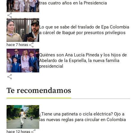
tras cuatro años en la Presidencia
share
Lo que se sabe del traslado de Epa Colombia
a cárcel de Ibagué por presuntos privilegios
share
hace 7 horas
Quiénes son Ana Lucía Pineda y los hijos de
Abelardo de la Espriella, la nueva familia
presidencial
share
Te recomendamos
¿Tiene una patineta o cicla eléctrica? Ojo a
las nuevas reglas para circular en Colombia
share
hace 12 horas