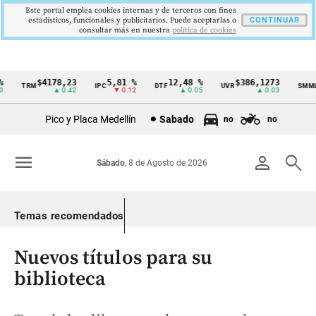
Este portal emplea cookies internas y de terceros con fines
estadísticos, funcionales y publicitarios. Puede aceptarlas o
CONTINUAR
consultar más en nuestra
politica de cookies
$4178,23
5,81 %
12,48 %
$386,1273
TRM
IPC
DTF
UVR
SMMLV
Cintillo
▲ 0.42
▼ 0.12
▲ 0.05
▲ 0.03
de
Pico y Placa Medellín
Sabado
no
no
indicadores
económicos
menu
person
search
Sábado
, 8 de Agosto de 2026
Colombia
Temas recomendados
Nuevos títulos para su
biblioteca