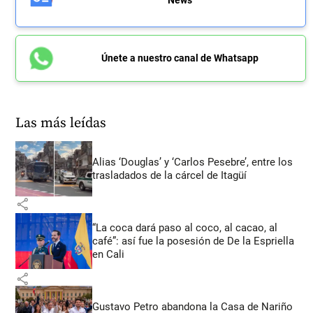
Únete a nuestro canal de Whatsapp
Las más leídas
Alias ‘Douglas’ y ‘Carlos Pesebre’, entre los
trasladados de la cárcel de Itagüí
share
“La coca dará paso al coco, al cacao, al
café”: así fue la posesión de De la Espriella
en Cali
share
Gustavo Petro abandona la Casa de Nariño