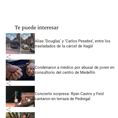
Te puede interesar
Alias ‘Douglas’ y ‘Carlos Pesebre’, entre los
trasladados de la cárcel de Itagüí
share
Condenaron a médico por abusar de joven en
consultorio del centro de Medellín
share
Concierto sorpresa: Ryan Castro y Feid
cantaron en terraza de Pedregal
share