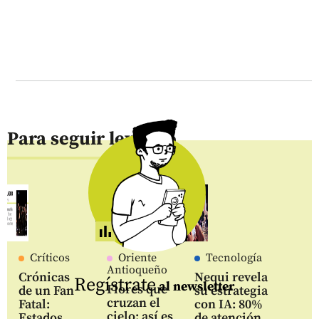
Para seguir leyendo
Críticos
Oriente
Tecnología
Antioqueño
Crónicas
Nequi revela
Regístrate
al newsletter
Flores que
de un Fan
su estrategia
cruzan el
Fatal:
con IA: 80%
cielo: así es
Estados
de atención