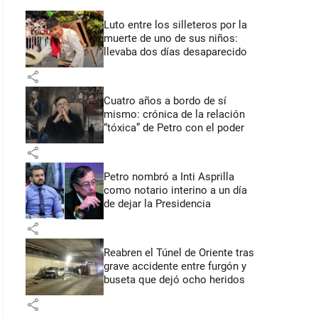
Luto entre los silleteros por la
muerte de uno de sus niños:
llevaba dos días desaparecido
share
Cuatro años a bordo de sí
mismo: crónica de la relación
“tóxica” de Petro con el poder
share
Petro nombró a Inti Asprilla
como notario interino a un día
de dejar la Presidencia
share
Reabren el Túnel de Oriente tras
grave accidente entre furgón y
buseta que dejó ocho heridos
share