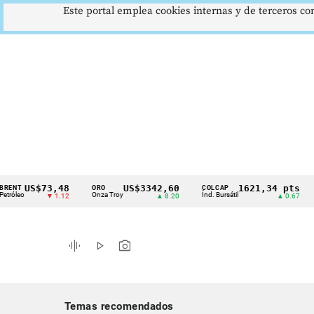
Este portal emplea cookies internas y de terceros con
US$73,48
US$3342,60
1621,34 pts
ORO
COLCAP
USD/
Cintillo
Onza Troy
Índ. Bursátil
Dólar 
▼ 1.12
▲ 8.20
▲ 0.67
de
indicadores
graphic_eq
play_arrow
photo_camera
económicos
Colombia
Temas recomendados