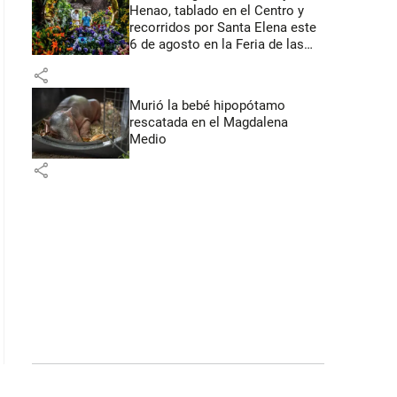
Henao, tablado en el Centro y
recorridos por Santa Elena este
6 de agosto en la Feria de las
Flores
share
Murió la bebé hipopótamo
rescatada en el Magdalena
Medio
share