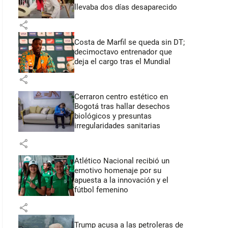
llevaba dos días desaparecido
share
Costa de Marfil se queda sin DT;
decimoctavo entrenador que
deja el cargo tras el Mundial
share
Cerraron centro estético en
Bogotá tras hallar desechos
biológicos y presuntas
irregularidades sanitarias
share
Atlético Nacional recibió un
emotivo homenaje por su
apuesta a la innovación y el
fútbol femenino
share
Trump acusa a las petroleras de