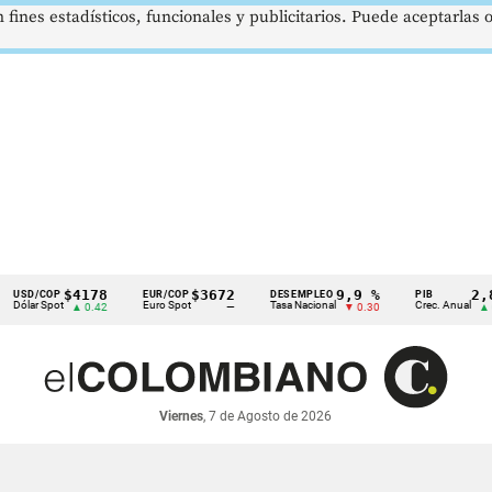
 fines estadísticos, funcionales y publicitarios. Puede aceptarlas
$4178
$3672
9,9 %
2,8 %
COP
EUR/COP
DESEMPLEO
PIB
Spot
Euro Spot
Tasa Nacional
Crec. Anual
▲ 0.42
—
▼ 0.30
▲ 0.10
Viernes
, 7 de Agosto de 2026