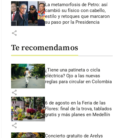
La metamorfosis de Petro: así
cambió su físico con cabello,
estilo y retoques que marcaron
su paso por la Presidencia
share
Te recomendamos
¿Tiene una patineta o cicla
eléctrica? Ojo a las nuevas
reglas para circular en Colombia
share
6 de agosto en la Feria de las
Flores: final de la trova, tablados
gratis y más planes en Medellín
share
Concierto gratuito de Arelys