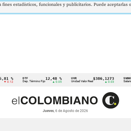
 fines estadísticos, funcionales y publicitarios. Puede aceptarlas
 %
12,48 %
$386,1273
DTF
UVR
SMMLV
Dep. Término Fijo
Unidad Valor Real
Salario Mínim
12
▲ 0.05
▲ 0.03
Jueves
, 6 de Agosto de 2026