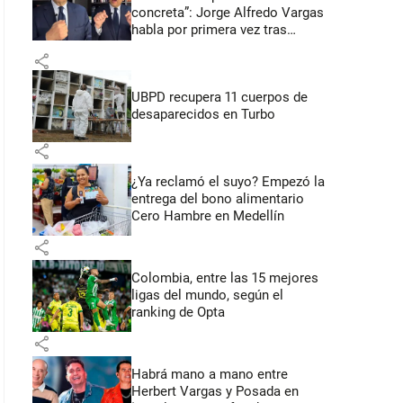
concreta”: Jorge Alfredo Vargas
habla por primera vez tras
acusación de acoso sexual
share
UBPD recupera 11 cuerpos de
desaparecidos en Turbo
share
¿Ya reclamó el suyo? Empezó la
entrega del bono alimentario
Cero Hambre en Medellín
share
Colombia, entre las 15 mejores
ligas del mundo, según el
ranking de Opta
share
Habrá mano a mano entre
Herbert Vargas y Posada en