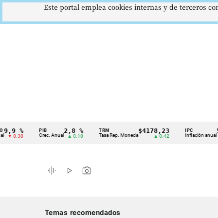
Este portal emplea cookies internas y de terceros con
 %
2,8 %
$4178,23
5,81
PIB
TRM
IPC
Cintillo
Crec. Anual
Tasa Rep. Moneda
Inflación anual
.30
▲ 0.10
▲ 0.42
▼ 0.
de
indicadores
graphic_eq
play_arrow
photo_camera
económicos
Colombia
Temas recomendados