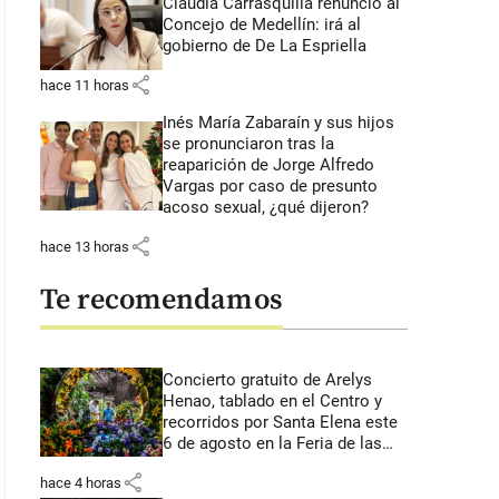
Claudia Carrasquilla renunció al
Concejo de Medellín: irá al
gobierno de De La Espriella
share
hace 11 horas
Inés María Zabaraín y sus hijos
se pronunciaron tras la
reaparición de Jorge Alfredo
Vargas por caso de presunto
acoso sexual, ¿qué dijeron?
share
hace 13 horas
Te recomendamos
Concierto gratuito de Arelys
Henao, tablado en el Centro y
recorridos por Santa Elena este
6 de agosto en la Feria de las
Flores
share
hace 4 horas