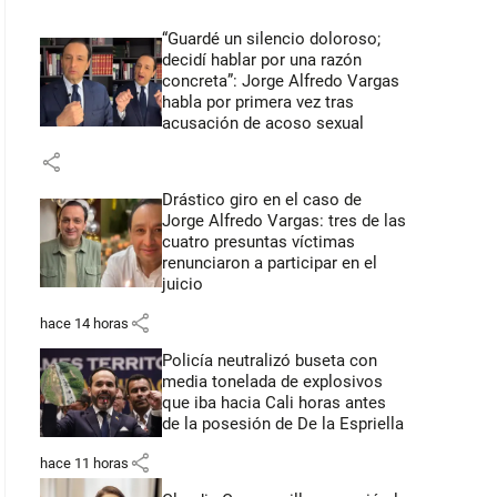
“Guardé un silencio doloroso;
decidí hablar por una razón
concreta”: Jorge Alfredo Vargas
habla por primera vez tras
acusación de acoso sexual
share
Drástico giro en el caso de
Jorge Alfredo Vargas: tres de las
cuatro presuntas víctimas
renunciaron a participar en el
juicio
share
hace 14 horas
Policía neutralizó buseta con
media tonelada de explosivos
que iba hacia Cali horas antes
de la posesión de De la Espriella
share
hace 11 horas