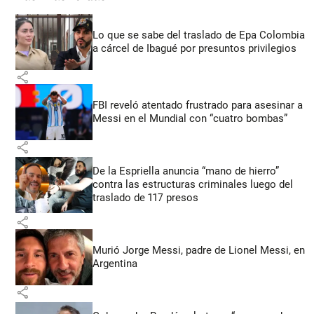
Lo que se sabe del traslado de Epa Colombia
a cárcel de Ibagué por presuntos privilegios
share
FBI reveló atentado frustrado para asesinar a
Messi en el Mundial con “cuatro bombas”
share
De la Espriella anuncia “mano de hierro”
contra las estructuras criminales luego del
traslado de 117 presos
share
Murió Jorge Messi, padre de Lionel Messi, en
Argentina
share