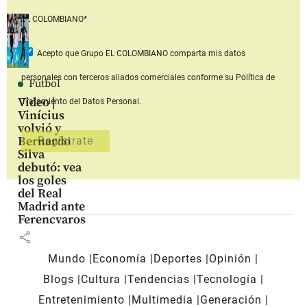
EL COLOMBIANO*
Acepto que Grupo EL COLOMBIANO
comparta mis datos
personales con terceros aliados comerciales
conforme su Política de
Fútbol
Video |
Tratamiento del Datos Personal.
Vinícius
volvió y
Bernardo
Silva
debutó: vea
los goles
del Real
Madrid ante
Ferencvaros
share
Mundo
Economía
Deportes
Opinión
Blogs
Cultura
Tendencias
Tecnología
Entretenimiento
Multimedia
Generación