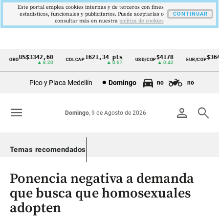
Este portal emplea cookies internas y de terceros con fines
estadísticos, funcionales y publicitarios. Puede aceptarlas o
CONTINUAR
consultar más en nuestra
politica de cookies
US$3342,60
1621,34 pts
$4178
$3648
ORO
COLCAP
USD/COP
EUR/COP
Cintillo
▲ 8.20
▲ 0.67
▲ 0.42
—
de
Pico y Placa Medellín
Domingo
no
no
indicadores
económicos
menu
person
search
Domingo
, 9 de Agosto de 2026
Colombia
Temas recomendados
Ponencia negativa a demanda
que busca que homosexuales
adopten