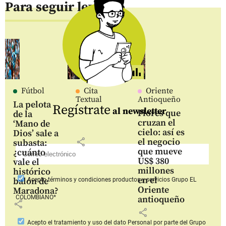
Para seguir leyendo
Fútbol
Cita
Oriente
Textual
Antioqueño
La pelota
Regístrate
al newsletter
Flores que
de la
cruzan el
‘Mano de
cielo: así es
Dios’ sale a
share
el negocio
subasta:
que mueve
¿cuánto
US$ 380
vale el
millones
histórico
en el
balón de
Acepto
términos y condiciones productos y servicios
Grupo EL
Oriente
Maradona?
COLOMBIANO*
antioqueño
share
share
Acepto
el tratamiento y uso del dato Personal
por parte del Grupo