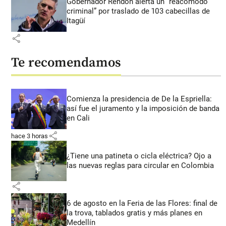
Gobernador Rendón alerta un “reacomodo
criminal” por traslado de 103 cabecillas de
Itagüí
share
Te recomendamos
Comienza la presidencia de De la Espriella:
así fue el juramento y la imposición de banda
en Cali
share
hace 3 horas
¿Tiene una patineta o cicla eléctrica? Ojo a
las nuevas reglas para circular en Colombia
share
6 de agosto en la Feria de las Flores: final de
la trova, tablados gratis y más planes en
Medellín