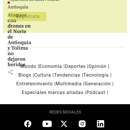
Antioquia
Ataques
con
drones en
el Norte
de
Antioquia
y Tolima
no
dejaron
heridos
Mundo
Economía
Deportes
Opinión
share
Blogs
Cultura
Tendencias
Tecnología
Entretenimiento
Multimedia
Generación
Especiales marcas aliadas
Pódcast
REDES SOCIALES