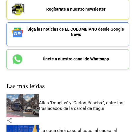
Regístrate a nuestro newsletter
Siga las noticias de EL COLOMBIANO desde Google
News
Únete a nuestro canal de Whatsapp
Las más leídas
Alias ‘Douglas’ y ‘Carlos Pesebre’, entre los
trasladados de la cárcel de Itagüí
share
“La coca dará paso al coco, al cacao, al