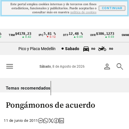
Este portal emplea cookies internas y de terceros con fines
estadísticos, funcionales y publicitarios. Puede aceptarlas o
CONTINUAR
consultar más en nuestra
politica de cookies
$4178,23
5,81 %
12,48 %
$386,1273
TRM
IPC
DTF
UVR
SMMLV
Cintillo
▲ 0.42
▼ 0.12
▲ 0.05
▲ 0.03
de
Pico y Placa Medellín
Sabado
no
no
indicadores
económicos
menu
person
search
Sábado
, 8 de Agosto de 2026
Colombia
Temas recomendados
Pongámonos de acuerdo
11 de junio de 2011