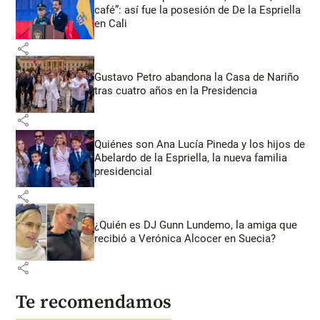
café”: así fue la posesión de De la Espriella
en Cali
share
Gustavo Petro abandona la Casa de Nariño
tras cuatro años en la Presidencia
share
Quiénes son Ana Lucía Pineda y los hijos de
Abelardo de la Espriella, la nueva familia
presidencial
share
¿Quién es DJ Gunn Lundemo, la amiga que
recibió a Verónica Alcocer en Suecia?
share
Te recomendamos