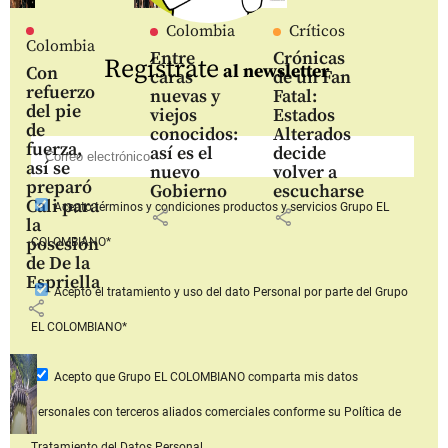
Colombia
Críticos
Colombia
Entre
Crónicas
Regístrate
al newsletter
Con
caras
de un Fan
refuerzo
nuevas y
Fatal:
del pie
viejos
Estados
de
conocidos:
Alterados
fuerza,
así es el
decide
así se
nuevo
volver a
preparó
Gobierno
escucharse
Cali para
Acepto
términos y condiciones productos y servicios
Grupo EL
share
share
la
posesión
COLOMBIANO*
de De la
Espriella
Acepto
el tratamiento y uso del dato Personal
por parte del Grupo
share
EL COLOMBIANO*
Acepto que Grupo EL COLOMBIANO
comparta mis datos
personales con terceros aliados comerciales
conforme su Política de
Tratamiento del Datos Personal.