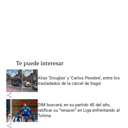
Te puede interesar
Alias ‘Douglas’ y ‘Carlos Pesebre’, entre los
trasladados de la cárcel de Itagüí
share
DIM buscará, en su partido 40 del año,
ratificar su “renacer” en Liga enfrentando al
Tolima
share