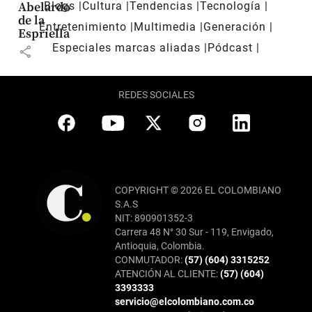
Blogs
Cultura
Tendencias
Tecnología
Abelardo
de la
Entretenimiento
Multimedia
Generación
Espriella
Especiales marcas aliadas
Pódcast
share
REDES SOCIALES
COPYRIGHT © 2026 EL COLOMBIANO
S.A.S
NIT: 890901352-3
Carrera 48 N° 30 Sur - 119, Envigado,
Antioquia, Colombia.
CONMUTADOR:
(57) (604) 3315252
ATENCIÓN AL CLIENTE:
(57) (604)
3393333
servicio@elcolombiano.com.co