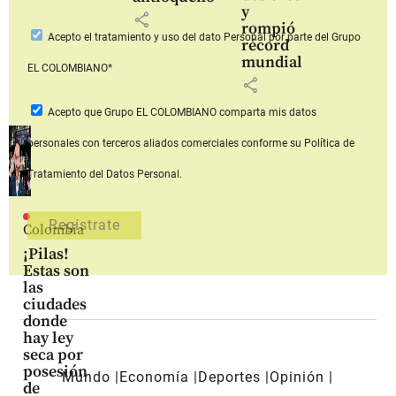
y
share
rompió
Acepto
el tratamiento y uso del dato Personal
por parte del Grupo
récord
mundial
EL COLOMBIANO*
share
Acepto que Grupo EL COLOMBIANO
comparta mis datos
personales con terceros aliados comerciales
conforme su Política de
Tratamiento del Datos Personal.
Colombia
¡Pilas!
Estas son
las
ciudades
donde
hay ley
seca por
posesión
Mundo
Economía
Deportes
Opinión
de