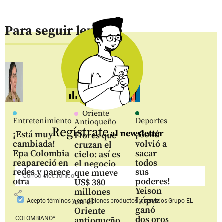
Para seguir leyendo
Oriente
Entretenimiento
Deportes
Antioqueño
Regístrate
al newsletter
¡Está muy
¡Gokú
Flores que
cambiada!
volvió a
cruzan el
Epa Colombia
sacar
cielo: así es
reapareció en
todos
el negocio
redes y parece
sus
que mueve
otra
poderes!
US$ 380
Yeison
millones
share
López
en el
Acepto
términos y condiciones productos y servicios
Grupo EL
ganó
Oriente
dos oros
COLOMBIANO*
antioqueño