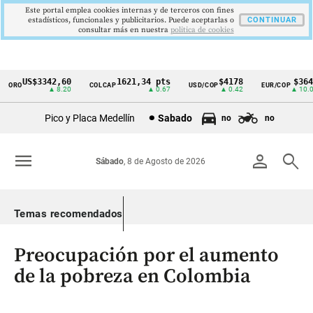
Este portal emplea cookies internas y de terceros con fines
estadísticos, funcionales y publicitarios. Puede aceptarlas o
CONTINUAR
consultar más en nuestra
politica de cookies
US$3342,60
1621,34 pts
$4178
$3648
ORO
COLCAP
USD/COP
EUR/COP
Cintillo
▲ 8.20
▲ 0.67
▲ 0.42
▲ 10.00
de
Pico y Placa Medellín
Sabado
no
no
indicadores
económicos
menu
person
search
Sábado
, 8 de Agosto de 2026
Colombia
Temas recomendados
Preocupación por el aumento
de la pobreza en Colombia