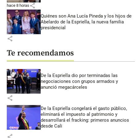
share
hace 8 horas
Quiénes son Ana Lucía Pineda y los hijos de
Abelardo de la Espriella, la nueva familia
presidencial
share
Te recomendamos
De la Espriella dio por terminadas las
negociaciones con grupos armados y
anunció megacárceles
share
De la Espriella congelará el gasto público,
eliminará el impuesto al patrimonio y
desarrollará el fracking: primeros anuncios
desde Cali
share