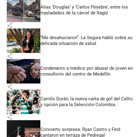
Alias ‘Douglas’ y ‘Carlos Pesebre’, entre los
trasladados de la cárcel de Itagüí
share
“Me desahuciaron”: La Segura habló sobre su
delicada situación de salud
share
Condenaron a médico por abusar de joven en
consultorio del centro de Medellín
share
Camilo Durán, la nueva carta de gol del Celtic
y opción para la Selección Colombia
share
Concierto sorpresa: Ryan Castro y Feid
cantaron en terraza de Pedregal