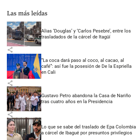
Las más leídas
Alias ‘Douglas’ y ‘Carlos Pesebre’, entre los
trasladados de la cárcel de Itagüí
share
“La coca dará paso al coco, al cacao, al
café”: así fue la posesión de De la Espriella
en Cali
share
Gustavo Petro abandona la Casa de Nariño
tras cuatro años en la Presidencia
share
Lo que se sabe del traslado de Epa Colombia
a cárcel de Ibagué por presuntos privilegios