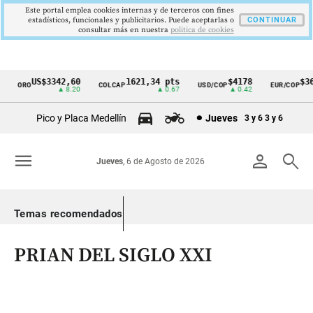
Este portal emplea cookies internas y de terceros con fines
estadísticos, funcionales y publicitarios. Puede aceptarlas o
CONTINUAR
consultar más en nuestra
politica de cookies
US$3342,60
1621,34 pts
$4178
$369
ORO
COLCAP
USD/COP
EUR/COP
Cintillo
▲ 8.20
▲ 0.67
▲ 0.42
de
Pico y Placa Medellín
Jueves
3 y 6
3 y 6
indicadores
económicos
menu
person
search
Jueves
, 6 de Agosto de 2026
Colombia
Temas recomendados
PRIAN DEL SIGLO XXI