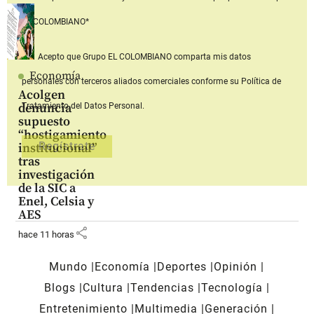
EL COLOMBIANO*
Acepto que Grupo EL COLOMBIANO
comparta mis datos
Economía
personales con terceros aliados comerciales
conforme su Política de
Acolgen
denuncia
Tratamiento del Datos Personal.
supuesto
“hostigamiento
institucional”
tras
investigación
de la SIC a
Enel, Celsia y
AES
share
hace 11 horas
Mundo
Economía
Deportes
Opinión
Blogs
Cultura
Tendencias
Tecnología
Entretenimiento
Multimedia
Generación