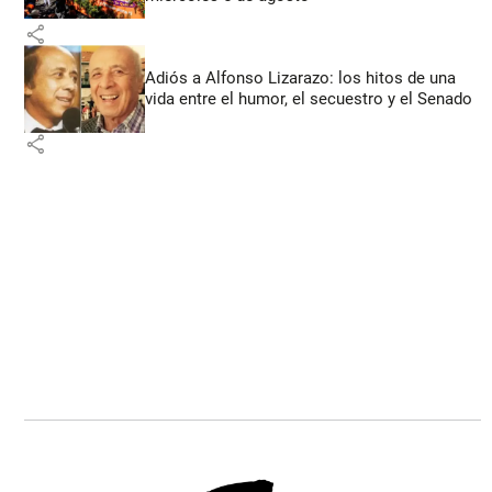
share
Adiós a Alfonso Lizarazo: los hitos de una
vida entre el humor, el secuestro y el Senado
share