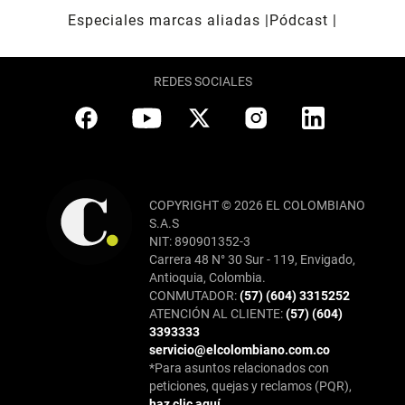
Especiales marcas aliadas
Pódcast
REDES SOCIALES
COPYRIGHT © 2026 EL COLOMBIANO
S.A.S
NIT: 890901352-3
Carrera 48 N° 30 Sur - 119, Envigado,
Antioquia, Colombia.
CONMUTADOR:
(57) (604) 3315252
ATENCIÓN AL CLIENTE:
(57) (604)
3393333
servicio@elcolombiano.com.co
*Para asuntos relacionados con
peticiones, quejas y reclamos (PQR),
haz clic aquí