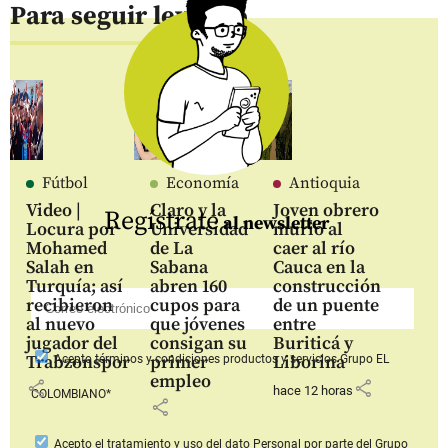
Para seguir leyendo
Fútbol
Economía
Antioquia
Video |
Claro y la
Joven obrero
Regístrate
al newsletter
Locura por
Universidad
murió al
Mohamed
de La
caer al río
Salah en
Sabana
Cauca en la
Turquía; así
abren 160
construcción
recibieron
cupos para
de un puente
al nuevo
que jóvenes
entre
jugador del
consigan su
Buriticá y
Trabzonspor
primer
Liborina
Acepto
términos y condiciones productos y servicios
Grupo EL
empleo
share
share
hace 12 horas
COLOMBIANO*
share
Acepto
el tratamiento y uso del dato Personal
por parte del Grupo