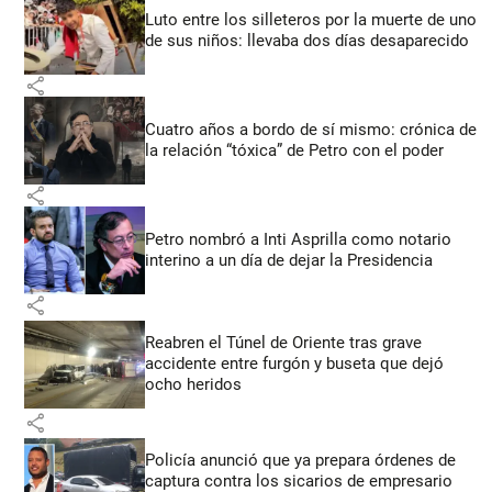
Luto entre los silleteros por la muerte de uno
de sus niños: llevaba dos días desaparecido
share
Cuatro años a bordo de sí mismo: crónica de
la relación “tóxica” de Petro con el poder
share
Petro nombró a Inti Asprilla como notario
interino a un día de dejar la Presidencia
share
Reabren el Túnel de Oriente tras grave
accidente entre furgón y buseta que dejó
ocho heridos
share
Policía anunció que ya prepara órdenes de
captura contra los sicarios de empresario