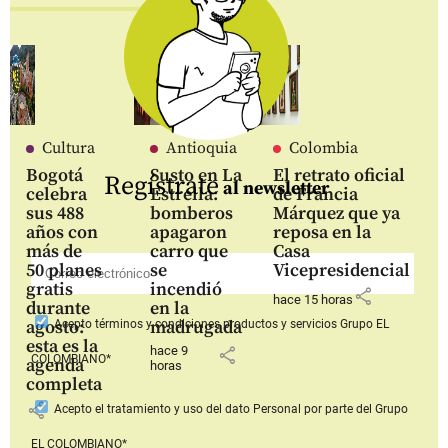
Cultura
Antioquia
Colombia
Bogotá
Susto en La
El retrato oficial
Regístrate
al newsletter
celebra
Estrella:
de Francia
sus 488
bomberos
Márquez que ya
años con
apagaron
reposa en la
más de
carro que
Casa
50 planes
se
Vicepresidencial
gratis
incendió
share
hace 15 horas
durante
en la
agosto:
madrugada
Acepto
términos y condiciones productos y servicios
Grupo EL
esta es la
hace 9
share
COLOMBIANO*
agenda
horas
completa
share
Acepto
el tratamiento y uso del dato Personal
por parte del Grupo
EL COLOMBIANO*