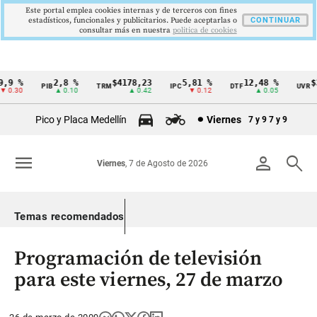
Este portal emplea cookies internas y de terceros con fines
estadísticos, funcionales y publicitarios. Puede aceptarlas o
CONTINUAR
consultar más en nuestra
politica de cookies
 %
2,8 %
$4178,23
5,81 %
12,48 %
$386
PIB
TRM
IPC
DTF
UVR
Cintillo
30
▲ 0.10
▲ 0.42
▼ 0.12
▲ 0.05
de
Pico y Placa Medellín
Viernes
7 y 9
7 y 9
indicadores
económicos
menu
person
search
Viernes
, 7 de Agosto de 2026
Colombia
Temas recomendados
Programación de televisión
para este viernes, 27 de marzo