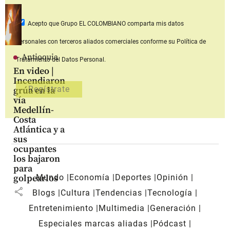
Acepto que Grupo EL COLOMBIANO
comparta mis datos
personales con terceros aliados comerciales
conforme su Política de
Antioquia
Tratamiento del Datos Personal.
En video |
Incendiaron
grúa en la
vía
Medellín-
Costa
Atlántica y a
sus
ocupantes
los bajaron
para
Mundo
Economía
Deportes
Opinión
golpearlos
share
Blogs
Cultura
Tendencias
Tecnología
Entretenimiento
Multimedia
Generación
Especiales marcas aliadas
Pódcast