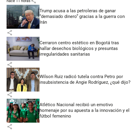
share
hace 11 horas
Trump acusa a las petroleras de ganar
“demasiado dinero” gracias a la guerra con
Irán
share
Cerraron centro estético en Bogotá tras
hallar desechos biológicos y presuntas
irregularidades sanitarias
share
Wilson Ruiz radicó tutela contra Petro por
insubsistencia de Angie Rodríguez, ¿qué dijo?
share
Atlético Nacional recibió un emotivo
homenaje por su apuesta a la innovación y el
fútbol femenino
share