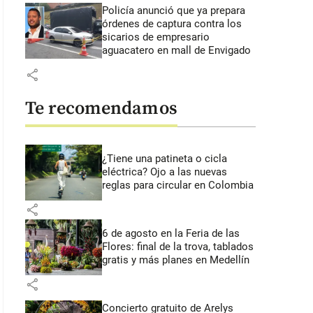
Policía anunció que ya prepara
órdenes de captura contra los
sicarios de empresario
aguacatero en mall de Envigado
share
Te recomendamos
¿Tiene una patineta o cicla
eléctrica? Ojo a las nuevas
reglas para circular en Colombia
share
6 de agosto en la Feria de las
Flores: final de la trova, tablados
gratis y más planes en Medellín
share
Concierto gratuito de Arelys