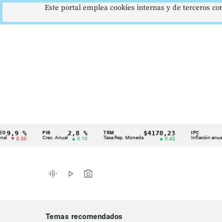
Este portal emplea cookies internas y de terceros con
,9 %
2,8 %
$4178,23
5,8
PIB
TRM
IPC
Cintillo
Crec. Anual
Tasa Rep. Moneda
Inflación anual
 0.30
▲ 0.10
▲ 0.42
▼ 
de
indicadores
graphic_eq
play_arrow
photo_camera
económicos
Colombia
Temas recomendados