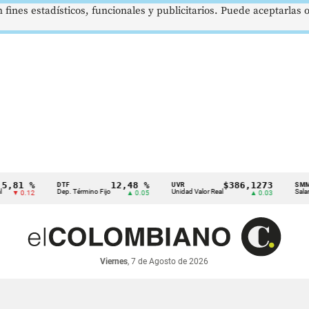
 fines estadísticos, funcionales y publicitarios. Puede aceptarlas
1 %
12,48 %
$386,1273
DTF
UVR
SMMLV
Dep. Término Fijo
Unidad Valor Real
Salario Mí
0.12
▲ 0.05
▲ 0.03
Viernes
, 7 de Agosto de 2026