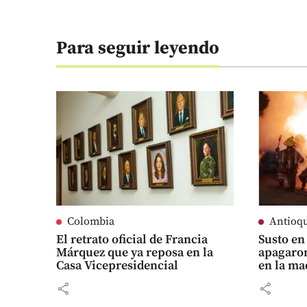
Para seguir leyendo
Colombia
Antioq
El retrato oficial de Francia
Susto en
Márquez que ya reposa en la
apagaron
Casa Vicepresidencial
en la m
share
share