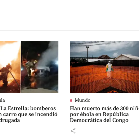
uia
Mundo
 La Estrella: bomberos
Han muerto más de 300 niñ
 carro que se incendió
por ébola en República
adrugada
Democrática del Congo
share