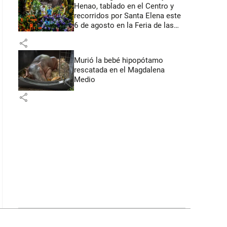
Henao, tablado en el Centro y
recorridos por Santa Elena este
6 de agosto en la Feria de las
Flores
share
Murió la bebé hipopótamo
rescatada en el Magdalena
Medio
share