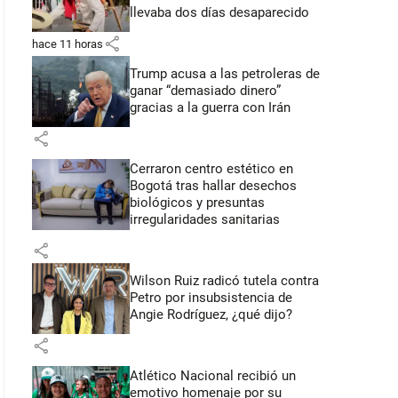
llevaba dos días desaparecido
share
hace 11 horas
Trump acusa a las petroleras de
ganar “demasiado dinero”
gracias a la guerra con Irán
share
Cerraron centro estético en
Bogotá tras hallar desechos
biológicos y presuntas
irregularidades sanitarias
share
Wilson Ruiz radicó tutela contra
Petro por insubsistencia de
Angie Rodríguez, ¿qué dijo?
share
Atlético Nacional recibió un
emotivo homenaje por su