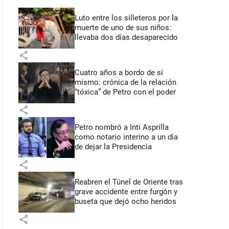
Luto entre los silleteros por la
muerte de uno de sus niños:
llevaba dos días desaparecido
share
Cuatro años a bordo de sí
mismo: crónica de la relación
“tóxica” de Petro con el poder
share
Petro nombró a Inti Asprilla
como notario interino a un día
de dejar la Presidencia
share
Reabren el Túnel de Oriente tras
grave accidente entre furgón y
buseta que dejó ocho heridos
share